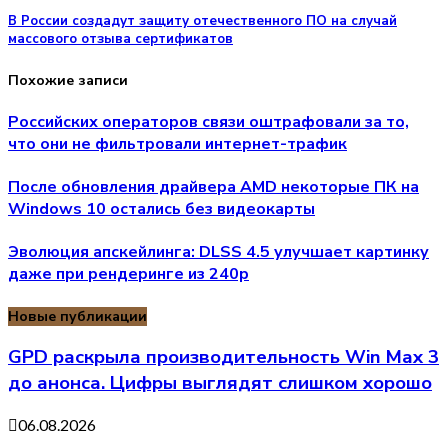
В России создадут защиту отечественного ПО на случай
массового отзыва сертификатов
Похожие записи
Российских операторов связи оштрафовали за то,
что они не фильтровали интернет-трафик
После обновления драйвера AMD некоторые ПК на
Windows 10 остались без видеокарты
Эволюция апскейлинга: DLSS 4.5 улучшает картинку
даже при рендеринге из 240p
Новые публикации
GPD раскрыла производительность Win Max 3
до анонса. Цифры выглядят слишком хорошо
06.08.2026