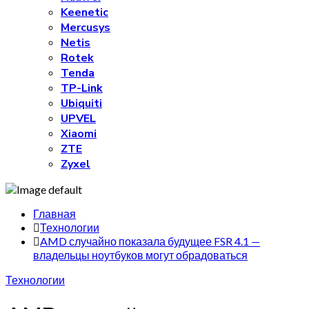
Keenetic
Mercusys
Netis
Rotek
Tenda
TP-Link
Ubiquiti
UPVEL
Xiaomi
ZTE
Zyxel
Главная
Технологии
AMD случайно показала будущее FSR 4.1 —
владельцы ноутбуков могут обрадоваться
Технологии