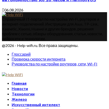
06.08.2026
Справочный IT-портал по настройке Wi-Fi, роутеров и
интернет-подключений. Инструкции для Asus, TP-Link,
Keenetic, Xiaomi, Huawei и других брендов, решения
проблем с сетью, обзоры оборудования, статьи, новости,
нейросети и технологии.
@2026 - Help-wifi.ru. Все права защищены.
Глоссарий
Проверка скорости интернета
Руководства по настройке роутеров, сети, WI-FI
Главная
Новости
Технологии
Железо
Искусственный интелект