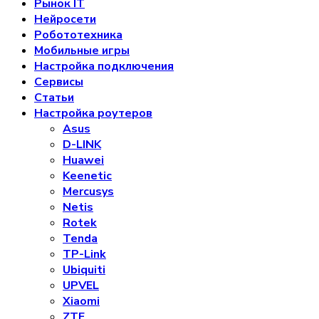
Рынок IT
Нейросети
Робототехника
Мобильные игры
Настройка подключения
Сервисы
Статьи
Настройка роутеров
Asus
D-LINK
Huawei
Keenetic
Mercusys
Netis
Rotek
Tenda
TP-Link
Ubiquiti
UPVEL
Xiaomi
ZTE