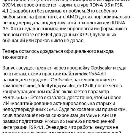
890M, которое относится к архитектуре RDNA 3.5 и FSR
4.1.1 заработал без видимых проблем. Это особенно
любопытно на фоне того, что AMD до сих пор официально
не подтверждала поддержку этой технологии для RDNA
3.5. Хотя недавно в компании опровергли информацию о
полном отказе от FSR 4 для данных iGPU, публичных
обещаний или сроков никто не давал.
Теперь осталось дождаться официального выхода
технологии
Запуск осуществлялся через прослойку Optiscaler и судя
по отчетам, схема простая: файл amdxcffx64.dll
размещается рядом с Optiscaler, затем обновляется
компонент amd_fidelityfx_upscaler_dx12.dll, после чего в
конфигурационном файле включается параметр
FSR4Update. Этого оказалось достаточно, чтобы новое
ИИ-масштабирование активировалось на старых и
неподтверждённых GPU. Судя по косвенным признакам,
слив произошёл из-за синхронизации Valve и AMD в
рамках подготовки Proton и SteamOS к полноценной
интеграции FSR 4.1. Очевидно, что работы ведутся не
только над дискретными картами, но и над встроенной