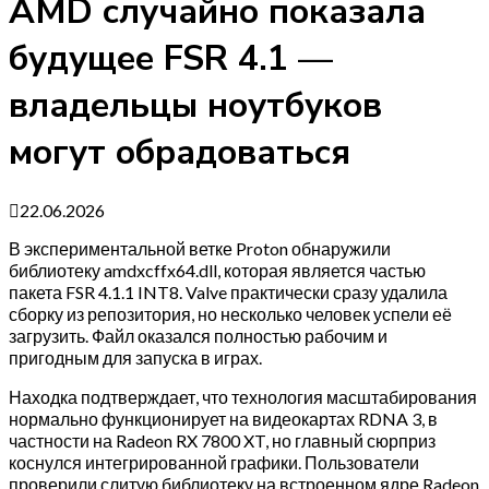
AMD случайно показала
будущее FSR 4.1 —
владельцы ноутбуков
могут обрадоваться
22.06.2026
В экспериментальной ветке Proton обнаружили
библиотеку amdxcffx64.dll, которая является частью
пакета FSR 4.1.1 INT8. Valve практически сразу удалила
сборку из репозитория, но несколько человек успели её
загрузить. Файл оказался полностью рабочим и
пригодным для запуска в играх.
Находка подтверждает, что технология масштабирования
нормально функционирует на видеокартах RDNA 3, в
частности на Radeon RX 7800 XT, но главный сюрприз
коснулся интегрированной графики. Пользователи
проверили слитую библиотеку на встроенном ядре Radeon