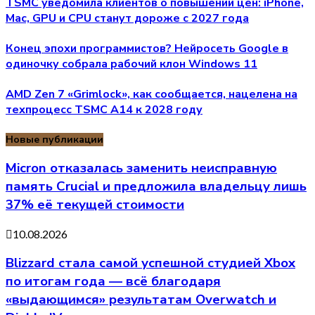
TSMC уведомила клиентов о повышении цен: iPhone,
Mac, GPU и CPU станут дороже с 2027 года
Конец эпохи программистов? Нейросеть Google в
одиночку собрала рабочий клон Windows 11
AMD Zen 7 «Grimlock», как сообщается, нацелена на
техпроцесс TSMC A14 к 2028 году
Новые публикации
Micron отказалась заменить неисправную
память Crucial и предложила владельцу лишь
37% её текущей стоимости
10.08.2026
Blizzard стала самой успешной студией Xbox
по итогам года — всё благодаря
«выдающимся» результатам Overwatch и