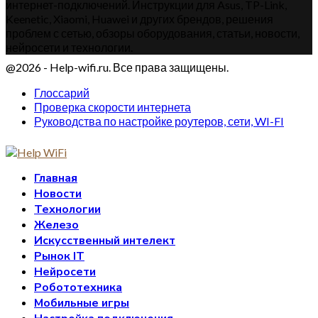
интернет-подключений. Инструкции для Asus, TP-Link,
Keenetic, Xiaomi, Huawei и других брендов, решения
проблем с сетью, обзоры оборудования, статьи, новости,
нейросети и технологии.
@2026 - Help-wifi.ru. Все права защищены.
Глоссарий
Проверка скорости интернета
Руководства по настройке роутеров, сети, WI-FI
Главная
Новости
Технологии
Железо
Искусственный интелект
Рынок IT
Нейросети
Робототехника
Мобильные игры