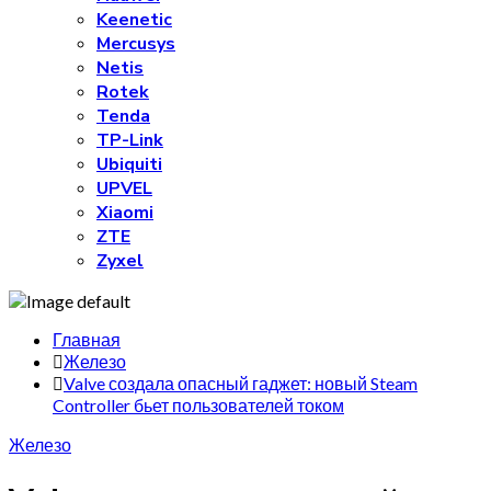
Keenetic
Mercusys
Netis
Rotek
Tenda
TP-Link
Ubiquiti
UPVEL
Xiaomi
ZTE
Zyxel
Главная
Железо
Valve создала опасный гаджет: новый Steam
Controller бьет пользователей током
Железо