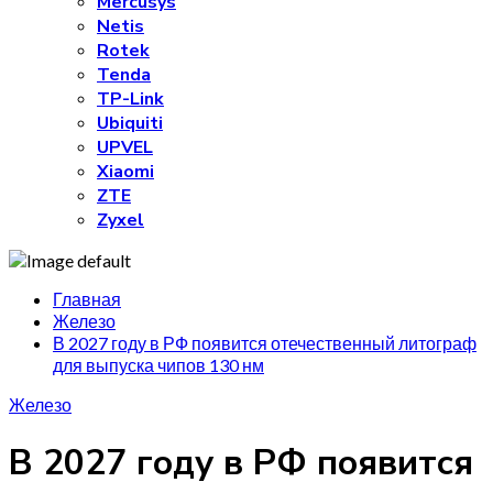
Mercusys
Netis
Rotek
Tenda
TP-Link
Ubiquiti
UPVEL
Xiaomi
ZTE
Zyxel
Главная
Железо
В 2027 году в РФ появится отечественный литограф
для выпуска чипов 130 нм
Железо
В 2027 году в РФ появится