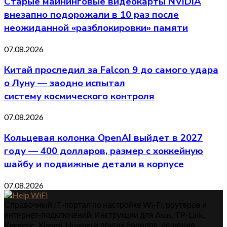
Старые майнинговые видеокарты NVIDIA
внезапно подорожали в 10 раз после
неожиданной «разблокировки» памяти
07.08.2026
Китай проследил за Falcon 9 до самого удара
о Луну — заодно испытал
систему космического контроля
07.08.2026
Кольцевая колонка OpenAI выйдет в 2027
году — 400 долларов, размер с хоккейную
шайбу и подвижные детали в корпусе
07.08.2026
Справочный IT-портал по настройке Wi-Fi, роутеров и
интернет-подключений. Инструкции для Asus, TP-Link,
Keenetic, Xiaomi, Huawei и других брендов, решения