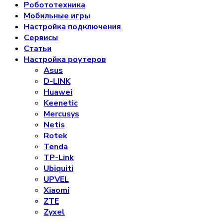
Робототехника
Мобильные игры
Настройка подключения
Сервисы
Статьи
Настройка роутеров
Asus
D-LINK
Huawei
Keenetic
Mercusys
Netis
Rotek
Tenda
TP-Link
Ubiquiti
UPVEL
Xiaomi
ZTE
Zyxel