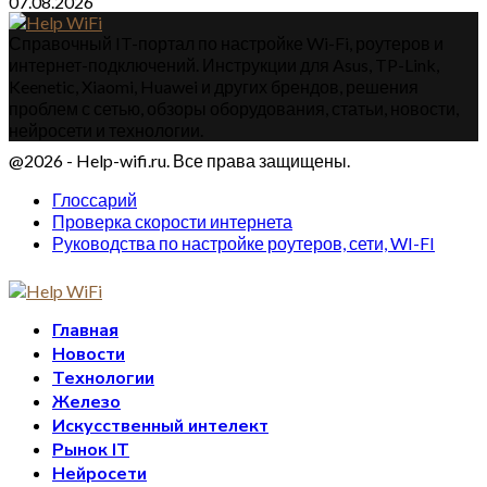
07.08.2026
Справочный IT-портал по настройке Wi-Fi, роутеров и
интернет-подключений. Инструкции для Asus, TP-Link,
Keenetic, Xiaomi, Huawei и других брендов, решения
проблем с сетью, обзоры оборудования, статьи, новости,
нейросети и технологии.
@2026 - Help-wifi.ru. Все права защищены.
Глоссарий
Проверка скорости интернета
Руководства по настройке роутеров, сети, WI-FI
Главная
Новости
Технологии
Железо
Искусственный интелект
Рынок IT
Нейросети