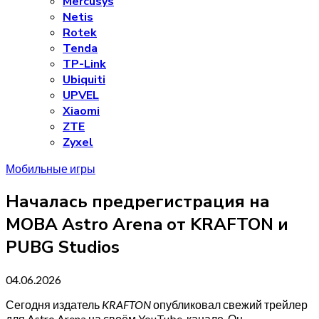
Mercusys
Netis
Rotek
Tenda
TP-Link
Ubiquiti
UPVEL
Xiaomi
ZTE
Zyxel
Мобильные игры
Началась предрегистрация на
MOBA Astro Arena от KRAFTON и
PUBG Studios
04.06.2026
Сегодня издатель
KRAFTON
опубликовал свежий трейлер
для Astro Arena на своём YouTube-канале. Он