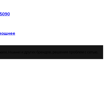
 5090
 мощнее
aomi, Huawei и других брендов, решения проблем с сетью,