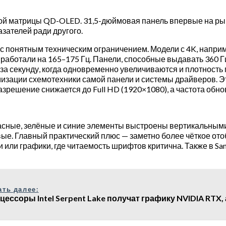
ой матрицы QD-OLED. 31,5-дюймовая панель впервые на рын
зателей ради другого.
с понятным техническим ограничением. Модели с 4K, напр
се работали на 165–175 Гц. Панели, способные выдавать 360 
за секунду, когда одновременно увеличиваются и плотность 
имизации схемотехники самой панели и системы драйверов. Э
азрешение снижается до Full HD (1920×1080), а частота обн
красные, зелёные и синие элементы выстроены вертикальны
вые. Главный практический плюс — заметно более чёткое ото
стки или графики, где читаемость шрифтов критична. Также в
ать далее:
цессоры Intel Serpent Lake получат графику NVIDIA RTX,