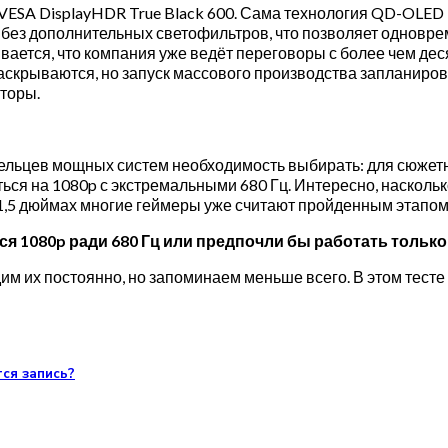
SA DisplayHDR True Black 600. Сама технология QD-OLED и
в без дополнительных светофильтров, что позволяет одновре
ывается, что компания уже ведёт переговоры с более чем де
скрываются, но запуск массового производства запланирова
торы.
адельцев мощных систем необходимость выбирать: для сюжет
ься на 1080p с экстремальными 680 Гц. Интересно, наскольк
 31,5 дюймах многие геймеры уже считают пройденным этапом
ся 1080p ради 680 Гц или предпочли бы работать тольк
дим их постоянно, но запоминаем меньше всего. В этом тес
тся запись?