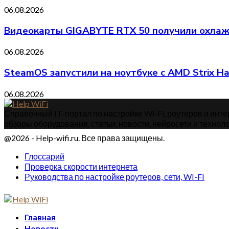
06.08.2026
Видеокарты GIGABYTE RTX 50 получили охлажд
06.08.2026
SteamOS запустили на ноутбуке с AMD Strix H
06.08.2026
Справочный IT-портал по настройке Wi-Fi, роутеров и интер
обзоры оборудования, статьи, новости, нейросети и техноло
@2026 - Help-wifi.ru. Все права защищены.
Глоссарий
Проверка скорости интернета
Руководства по настройке роутеров, сети, WI-FI
Главная
Новости