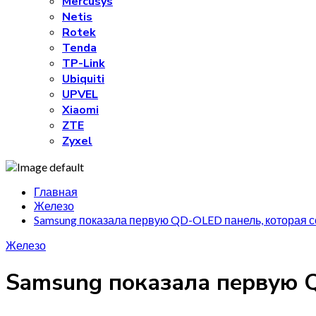
Mercusys
Netis
Rotek
Tenda
TP-Link
Ubiquiti
UPVEL
Xiaomi
ZTE
Zyxel
Главная
Железо
Samsung показала первую QD-OLED панель, которая с
Железо
Samsung показала первую Q