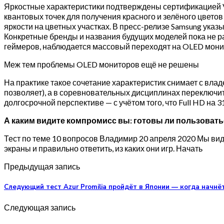
Яркостные характеристики подтверждены сертификацией VE
квантовых точек для получения красного и зелёного цвето
яркости на цветных участках. В пресс-релизе Samsung указ
Конкретные бренды и названия будущих моделей пока не ра
геймеров, наблюдается массовый переходят на OLED мони
Меж тем проблемы OLED мониторов ещё не решены
На практике такое сочетание характеристик снимает с вл
позволяет), а в соревновательных дисциплинах переключит
долгосрочной перспективе — с учётом того, что Full HD на
А каким видите компромисс вы: готовы ли пользовать
Тест по теме 10 вопросов Владимир 20 апреля 2020 Мы ви
экраны и правильно ответить, из каких они игр. Начать
Предыдущая запись
Следующий тест Azur Promilia пройдёт в Японии — когда начнё
Следующая запись