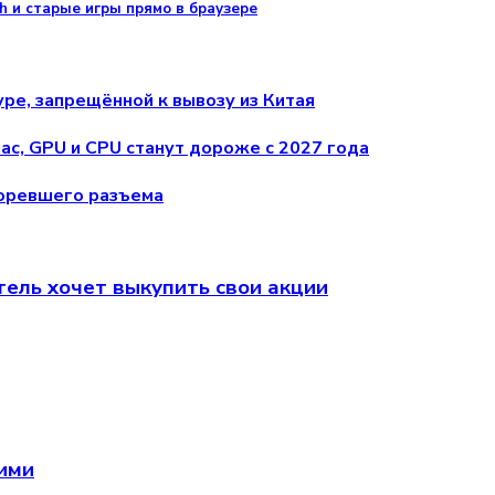
h и старые игры прямо в браузере
ре, запрещённой к вывозу из Китая
ac, GPU и CPU станут дороже с 2027 года
горевшего разъема
атель хочет выкупить свои акции
щими