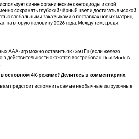
спользует синие органические светодиоды и слой
менно сохранять глубокий чёрный цвет и достигать высокой
сятью глобальными заказчиками о поставках новых матриц.
н на вторую половину 2026 года. Между тем, среди
ных ААА-игр можно оставить 4K/360 Гц (если железо
о в действительности окажется востребован Dual Mode в
.
о в основном 4K-режиме? Делитесь в комментариях.
те вам предстоит вспомнить самые необычные загрузочные