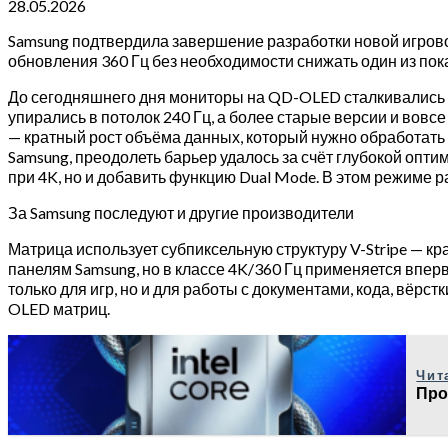
28.05.2026
Samsung подтвердила завершение разработки новой игров
обновления 360 Гц без необходимости снижать один из пока
До сегодняшнего дня мониторы на QD-OLED сталкивались 
упирались в потолок 240 Гц, а более старые версии и вов
— кратный рост объёма данных, который нужно обработать 
Samsung, преодолеть барьер удалось за счёт глубокой опт
при 4K, но и добавить функцию Dual Mode. В этом режиме р
За Samsung последуют и другие производители
Матрица использует субпиксельную структуру V-Stripe — 
панелям Samsung, но в классе 4K/360 Гц применяется впер
только для игр, но и для работы с документами, кода, вёр
OLED матриц.
Чит
Про