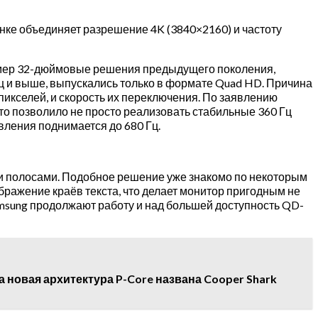
ке объединяет разрешение 4K (3840×2160) и частоту
имер 32-дюймовые решения предыдущего поколения,
Гц и выше, выпускались только в формате Quad HD. Причина
пикселей, и скорость их переключения. По заявлению
то позволило не просто реализовать стабильные 360 Гц
овления поднимается до 680 Гц.
ми полосами. Подобное решение уже знакомо по некоторым
бражение краёв текста, что делает монитор пригодным не
 Samsung продолжают работу и над большей доступность QD-
 а новая архитектура P-Core названа Cooper Shark