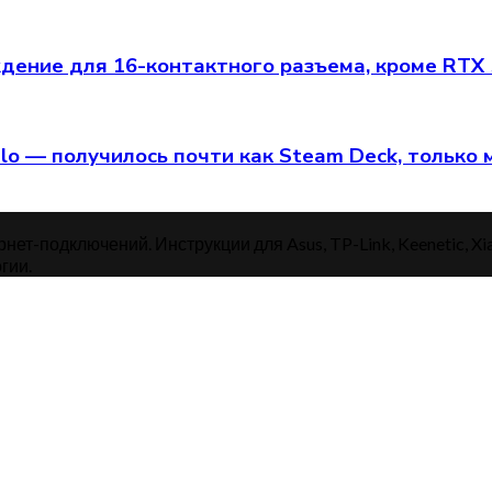
ение для 16-контактного разъема, кроме RTX
alo — получилось почти как Steam Deck, только
нет-подключений. Инструкции для Asus, TP-Link, Keenetic, Xi
гии.