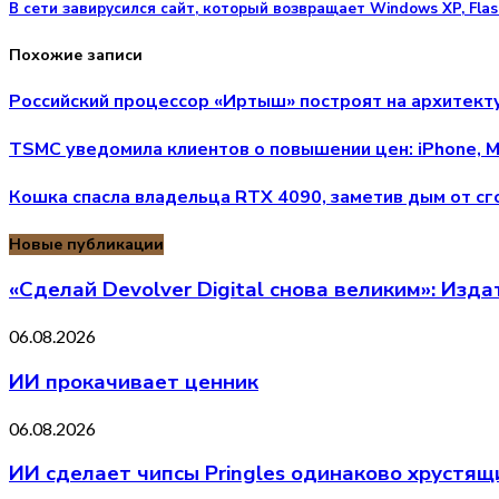
В сети завирусился сайт, который возвращает Windows XP, Flas
Похожие записи
Российский процессор «Иртыш» построят на архитекту
TSMC уведомила клиентов о повышении цен: iPhone, M
Кошка спасла владельца RTX 4090, заметив дым от с
Новые публикации
«Сделай Devolver Digital снова великим»: Изд
06.08.2026
ИИ прокачивает ценник
06.08.2026
ИИ сделает чипсы Pringles одинаково хрустя