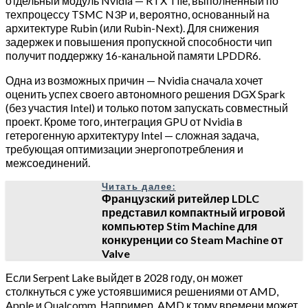
отдельный модуль Nvidia — RTX Tile, выполненный по
техпроцессу TSMC N3P и, вероятно, основанный на
архитектуре Rubin (или Rubin-Next). Для снижения
задержек и повышения пропускной способности чип
получит поддержку 16-канальной памяти LPDDR6.
Одна из возможных причин — Nvidia сначала хочет
оценить успех своего автономного решения DGX Spark
(без участия Intel) и только потом запускать совместный
проект. Кроме того, интеграция GPU от Nvidia в
гетерогенную архитектуру Intel — сложная задача,
требующая оптимизации энергопотребления и
межсоединений.
Читать далее:
Французский ритейлер LDLC
представил компактный игровой
компьютер Stim Machine для
конкуренции со Steam Machine от
Valve
Если Serpent Lake выйдет в 2028 году, он может
столкнуться с уже устоявшимися решениями от AMD,
Apple и Qualcomm. Например, AMD к тому времени может