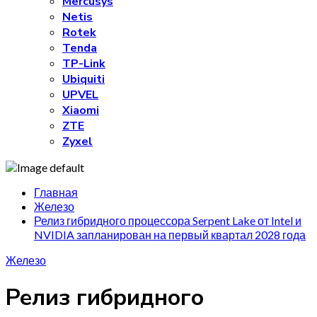
Mercusys
Netis
Rotek
Tenda
TP-Link
Ubiquiti
UPVEL
Xiaomi
ZTE
Zyxel
Главная
Железо
Релиз гибридного процессора Serpent Lake от Intel и
NVIDIA запланирован на первый квартал 2028 года
Железо
Релиз гибридного