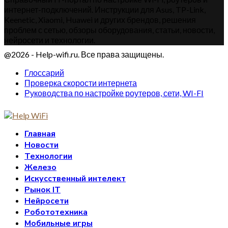
интернет-подключений. Инструкции для Asus, TP-Link,
Keenetic, Xiaomi, Huawei и других брендов, решения
проблем с сетью, обзоры оборудования, статьи, новости,
нейросети и технологии.
@2026 - Help-wifi.ru. Все права защищены.
Глоссарий
Проверка скорости интернета
Руководства по настройке роутеров, сети, WI-FI
Главная
Новости
Технологии
Железо
Искусственный интелект
Рынок IT
Нейросети
Робототехника
Мобильные игры