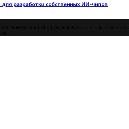
am для разработки собственных ИИ-чипов
нет-подключений. Инструкции для Asus, TP-Link, Keenetic, Xi
гии.