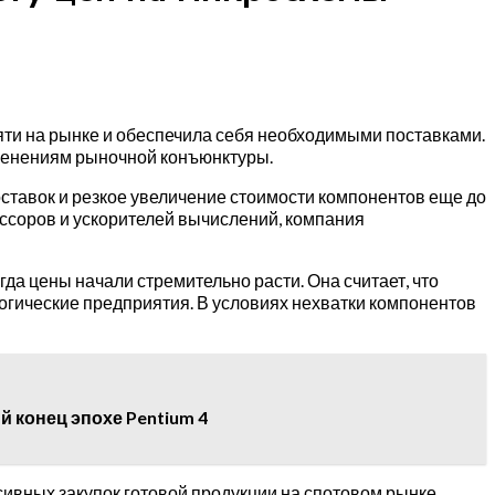
яти на рынке и обеспечила себя необходимыми поставками.
зменениям рыночной конъюнктуры.
ставок и резкое увеличение стоимости компонентов еще до
ссоров и ускорителей вычислений, компания
да цены начали стремительно расти. Она считает, что
гические предприятия. В условиях нехватки компонентов
й конец эпохе Pentium 4
сивных закупок готовой продукции на спотовом рынке.