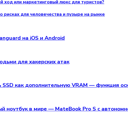
й ход или маркетинговый люкс для туристов?
о рисках для человечества и пузыре на рынке
anguard на iOS и Android
юдьми для хакерских атак
ь SSD как дополнительную VRAM — функция осно
й ноутбук в мире — MateBook Pro S с автономн