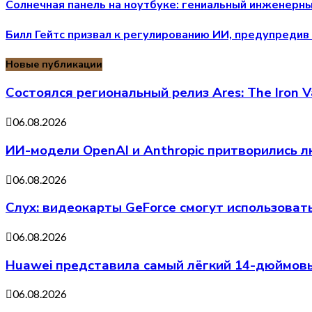
Солнечная панель на ноутбуке: гениальный инженерны
Билл Гейтс призвал к регулированию ИИ, предупредив 
Новые публикации
Состоялся региональный релиз Ares: The Iron V
06.08.2026
ИИ-модели OpenAI и Anthropic притворились л
06.08.2026
Слух: видеокарты GeForce смогут использоват
06.08.2026
Huawei представила самый лёгкий 14-дюймовы
06.08.2026