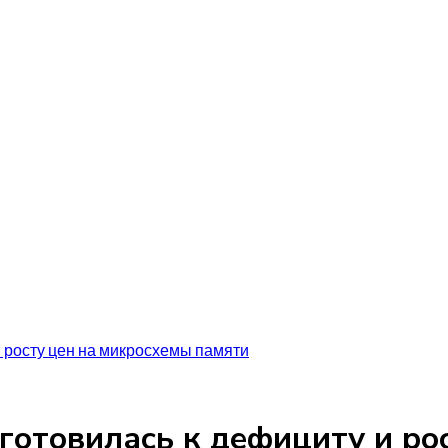
и росту цен на микросхемы памяти
дготовилась к дефициту и ро