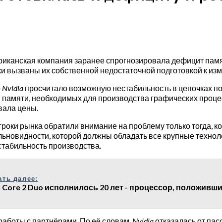
ериканская компания заранее спрогнозировала дефицит пам
ики вызваны их собственной недостаточной подготовкой к и
о
Nvidia
просчитало возможную нестабильность в цепочках по
 памяти, необходимых для производства графических проце
вала цены.
роки рынка обратили внимание на проблему только тогда, ког
новидности, которой должны обладать все крупные техноло
стабильность производства.
ать далее:
el Core 2 Duo исполнилось 20 лет - процессор, положивши
аботы с партнёрами. По её словам,
Nvidia
отказалась от пас