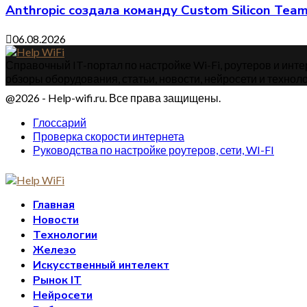
Anthropic создала команду Custom Silicon Te
06.08.2026
Справочный IT-портал по настройке Wi-Fi, роутеров и интер
обзоры оборудования, статьи, новости, нейросети и техноло
@2026 - Help-wifi.ru. Все права защищены.
Глоссарий
Проверка скорости интернета
Руководства по настройке роутеров, сети, WI-FI
Главная
Новости
Технологии
Железо
Искусственный интелект
Рынок IT
Нейросети