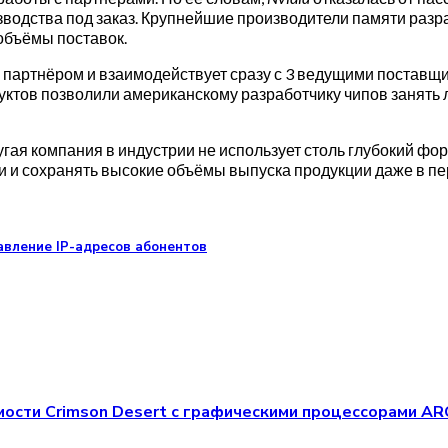
зводства под заказ. Крупнейшие производители памяти раз
объёмы поставок.
 партнёром и взаимодействует сразу с 3 ведущими поставщ
дуктов позволили американскому разработчику чипов занять
ругая компания в индустрии не использует столь глубокий ф
 и сохранять высокие объёмы выпуска продукции даже в п
вление IP-адресов абонентов
мости Crimson Desert с графическими процессорами AR