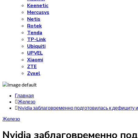
Keenetic
Mercusys
Netis
Rotek
Tenda
TP-Link
Ubiquiti
UPVEL
Xiaomi
ZTE
Zyxel
Главная
Железо
Nvidia заблаговременно подготовилась к дефициту 
Железо
Nvidia заблаговременно по