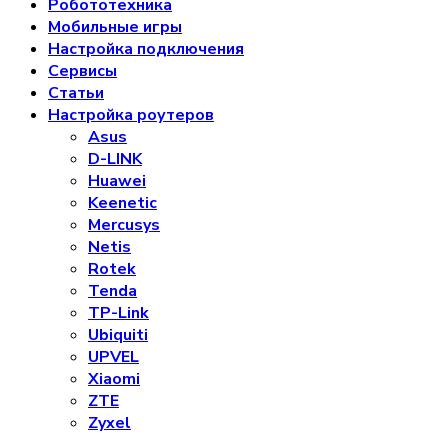
Робототехника
Мобильные игры
Настройка подключения
Сервисы
Статьи
Настройка роутеров
Asus
D-LINK
Huawei
Keenetic
Mercusys
Netis
Rotek
Tenda
TP-Link
Ubiquiti
UPVEL
Xiaomi
ZTE
Zyxel