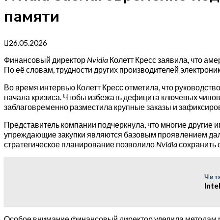
памяти
26.05.2026
Финансовый директор
Nvidia
Колетт Кресс заявила, что ам
По её словам, трудности других производителей электрон
Во время интервью Колетт Кресс отметила, что руководств
начала кризиса. Чтобы избежать дефицита ключевых чипов
заблаговременно разместила крупные заказы и зафиксиро
Представитель компании подчеркнула, что многие другие иг
упреждающие закупки являются базовым проявлением даль
стратегическое планирование позволило
Nvidia
сохранить 
Чит
Int
Особое внимание финансовый директор уделила методам р