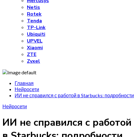
Mercusys
Netis
Rotek
Tenda
TP-Link
Ubiquiti
UPVEL
Xiaomi
ZTE
Zyxel
Главная
Нейросети
ИИ не справился с работой в Starbucks: подробности
Нейросети
ИИ не справился с работой
в Starbucks: подробности