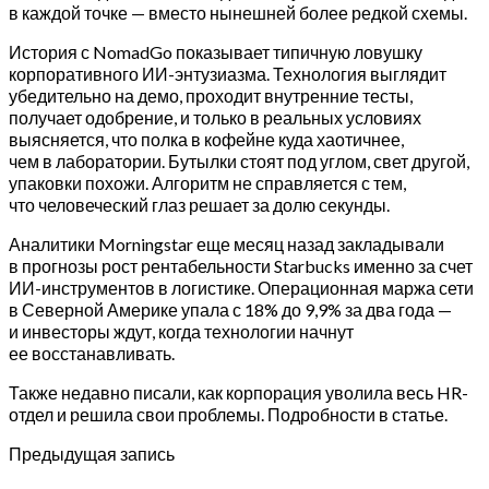
в каждой точке — вместо нынешней более редкой схемы.
История с NomadGo показывает типичную ловушку
корпоративного ИИ-энтузиазма. Технология выглядит
убедительно на демо, проходит внутренние тесты,
получает одобрение, и только в реальных условиях
выясняется, что полка в кофейне куда хаотичнее,
чем в лаборатории. Бутылки стоят под углом, свет другой,
упаковки похожи. Алгоритм не справляется с тем,
что человеческий глаз решает за долю секунды.
Аналитики Morningstar еще месяц назад закладывали
в прогнозы рост рентабельности Starbucks именно за счет
ИИ-инструментов в логистике. Операционная маржа сети
в Северной Америке упала с 18% до 9,9% за два года —
и инвесторы ждут, когда технологии начнут
ее восстанавливать.
Также недавно писали, как корпорация уволила весь HR-
отдел и решила свои проблемы. Подробности в статье.
Предыдущая запись