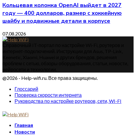
Кольцевая колонка OpenAI выйдет в 2027
году — 400 долларов, размер с хоккейную
шайбу и подвижные детали в корпусе
07.08.2026
Справочный IT-портал по настройке Wi-Fi, роутеров и
интернет-подключений. Инструкции для Asus, TP-Link,
Keenetic, Xiaomi, Huawei и других брендов, решения
проблем с сетью, обзоры оборудования, статьи, новости,
нейросети и технологии.
@2026 - Help-wifi.ru. Все права защищены.
Глоссарий
Проверка скорости интернета
Руководства по настройке роутеров, сети, WI-FI
Главная
Новости