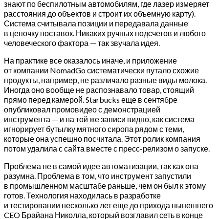
знают по беспилотным автомобилям, где лазер измеряет
расстояния до объектов и строит их объемную карту).
Система считывала позиции и передавала данные
в цепочку поставок. Никаких ручных подсчетов и любого
человеческого фактора — так звучала идея.
На практике все оказалось иначе, и приложение
от компании NomadGo систематически путало схожие
продукты, например, не различало разные виды молока.
Иногда оно вообще не распознавало товар, стоящий
прямо перед камерой. Starbucks еще в сентябре
опубликовал промовидео с демонстрацией
инструмента — и на той же записи видно, как система
игнорирует бутылку мятного сиропа рядом с теми,
которые она успешно посчитала. Этот ролик компания
потом удалила с сайта вместе с пресс-релизом о запуске.
Проблема не в самой идее автоматизации, так как она
разумна. Проблема в том, что инструмент запустили
в промышленном масштабе раньше, чем он был к этому
готов. Технология находилась в разработке
и тестировании несколько лет еще до прихода нынешнего
CEO Брайана Николла, который возглавил сеть в конце