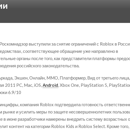
ии
оскомнадзор выступили за снятие ограничений с Roblox в России
едомствах, соответствующее обращение уже направлено в
ельные органы после того, как представители платформы предо
людения российского законодательства.
Аркада, Экшен, Онлайн, MMO, Платформер, Вид от третьего лица
ая 2011 PC, Mac, iOS,
Android
, Xbox One, PlayStation 5, PlayStatio
роки
6.9/10
нцифры, компания Roblox подтвердила готовность ответственн
м рынке и усилить меры по защите несовершеннолетних пользова
же в июне разработчики намерены внедрить систему возрастных о
лит контент на категории Roblox Kids и Roblox Select. Кроме тог