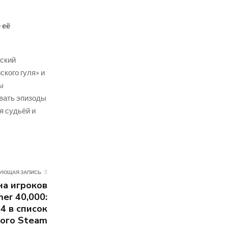
 её
нский
ского гуля» и
ы
ывать эпизоды
я судьёй и
УЮЩАЯ ЗАПИСЬ
на игроков
er 40,000:
4 в список
ого Steam