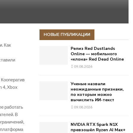
НОВЫЕ ПУБЛИКАЦИИ
. Как
Релиз Red Dustlands
Online — мобильного
«клона» Red Dead Online
ставили
09.08.2026
, Кооператив
Ученые назвали
n 4, Xbox
неожиданные признаки,
по которым можно
вычислить ИИ-текст
ее работать
09.08.2026
телей. В
граничений,
NVIDIA RTX Spark N1X
о, платформа
превзошёл Ryzen AI Max+