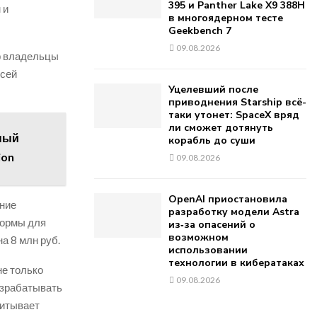
395 и Panther Lake X9 388H
 и
в многоядерном тесте
Geekbench 7
09.08.2026
ор владельцы
всей
Уцелевший после
приводнения Starship всё-
таки утонет: SpaceX вряд
ли сможет дотянуть
ный
корабль до суши
ion
09.08.2026
OpenAI приостановила
ение
разработку модели Astra
формы для
из‑за опасений о
возможном
а 8 млн руб.
использовании
технологии в кибератаках
не только
09.08.2026
азрабатывать
читывает