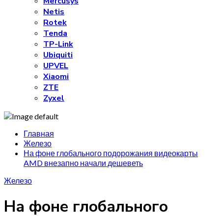
Mercusys
Netis
Rotek
Tenda
TP-Link
Ubiquiti
UPVEL
Xiaomi
ZTE
Zyxel
Главная
Железо
На фоне глобального подорожания видеокарты
AMD внезапно начали дешеветь
Железо
На фоне глобального