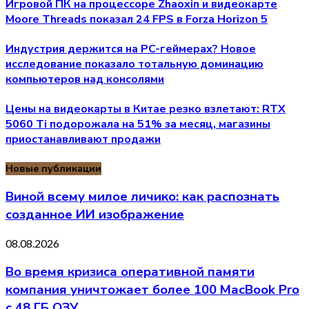
Игровой ПК на процессоре Zhaoxin и видеокарте
Moore Threads показал 24 FPS в Forza Horizon 5
Индустрия держится на PC-геймерах? Новое
исследование показало тотальную доминацию
компьютеров над консолями
Цены на видеокарты в Китае резко взлетают: RTX
5060 Ti подорожала на 51% за месяц, магазины
приостанавливают продажи
Новые публикации
Виной всему милое личико: как распознать
созданное ИИ изображение
08.08.2026
Во время кризиса оперативной памяти
компания уничтожает более 100 MacBook Pro
с 48 ГБ ОЗУ