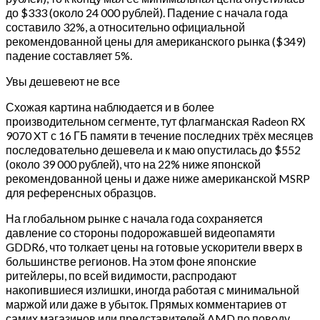
до $333 (около 24 000 рублей). Падение с начала года
составило 32%, а относительно официальной
рекомендованной цены для американского рынка ($349)
падение составляет 5%.
Увы дешевеют не все
Схожая картина наблюдается и в более
производительном сегменте, тут флагманская Radeon RX
9070 XT с 16 ГБ памяти в течение последних трёх месяцев
последовательно дешевела и к маю опустилась до $552
(около 39 000 рублей), что на 22% ниже японской
рекомендованной цены и даже ниже американской MSRP
для референсных образцов.
На глобальном рынке с начала года сохраняется
давление со стороны подорожавшей видеопамяти
GDDR6, что толкает цены на готовые ускорители вверх в
большинстве регионов. На этом фоне японские
ритейлеры, по всей видимости, распродают
накопившиеся излишки, иногда работая с минимальной
маржой или даже в убыток. Прямых комментариев от
самих магазинов или представителей AMD по поводу