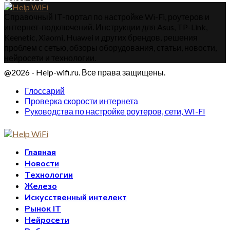
Справочный IT-портал по настройке Wi-Fi, роутеров и
интернет-подключений. Инструкции для Asus, TP-Link,
Keenetic, Xiaomi, Huawei и других брендов, решения
проблем с сетью, обзоры оборудования, статьи, новости,
нейросети и технологии.
@2026 - Help-wifi.ru. Все права защищены.
Глоссарий
Проверка скорости интернета
Руководства по настройке роутеров, сети, WI-FI
Главная
Новости
Технологии
Железо
Искусственный интелект
Рынок IT
Нейросети