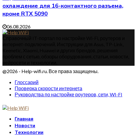
охлаждение для 16-контактного разъема,
кроме RTX 5090
06.08.2026
Справочный IT-портал по настройке Wi-Fi, роутеров и
интернет-подключений. Инструкции для Asus, TP-Link,
Keenetic, Xiaomi, Huawei и других брендов, решения
проблем с сетью, обзоры оборудования, статьи, новости,
нейросети и технологии.
@2026 - Help-wifi.ru. Все права защищены.
Глоссарий
Проверка скорости интернета
Руководства по настройке роутеров, сети, WI-FI
Главная
Новости
Технологии