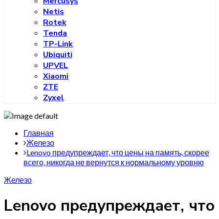
Mercusys
Netis
Rotek
Tenda
TP-Link
Ubiquiti
UPVEL
Xiaomi
ZTE
Zyxel
Главная
Железо
Lenovo предупреждает, что цены на память, скорее
всего, никогда не вернутся к нормальному уровню
Железо
Lenovo предупреждает, что