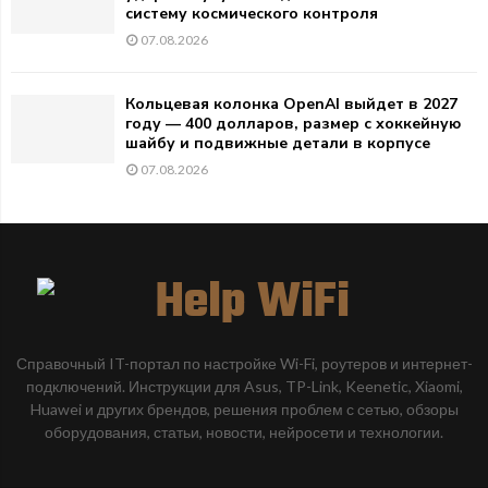
систему космического контроля
07.08.2026
Кольцевая колонка OpenAI выйдет в 2027
году — 400 долларов, размер с хоккейную
шайбу и подвижные детали в корпусе
07.08.2026
Справочный IT-портал по настройке Wi-Fi, роутеров и интернет-
подключений. Инструкции для Asus, TP-Link, Keenetic, Xiaomi,
Huawei и других брендов, решения проблем с сетью, обзоры
оборудования, статьи, новости, нейросети и технологии.