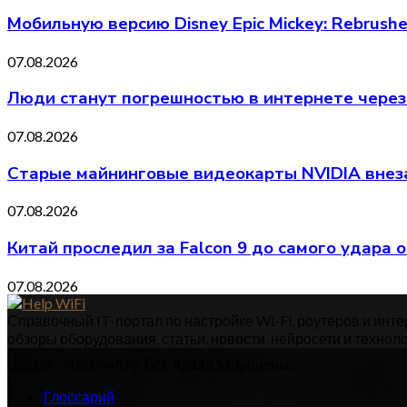
Мобильную версию Disney Epic Mickey: Rebrus
07.08.2026
Люди станут погрешностью в интернете через
07.08.2026
Старые майнинговые видеокарты NVIDIA внеза
07.08.2026
Китай проследил за Falcon 9 до самого удара 
07.08.2026
Справочный IT-портал по настройке Wi-Fi, роутеров и интер
обзоры оборудования, статьи, новости, нейросети и техноло
@2026 - Help-wifi.ru. Все права защищены.
Глоссарий