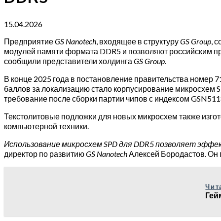
15.04.2026
Предприятие
GS Nanotech
, входящее в структуру
GS Group
, 
модулей памяти формата DDR5 и позволяют российским пр
сообщили представители холдинга
GS Group
.
В конце 2025 года в постановление правительства номер 7
баллов за локализацию стало корпусирование микросхем 
требование после сборки партии чипов с индексом GSN511
Текстолитовые подложки для новых микросхем также изго
компьютерной техники.
Использование микросхем SPD для DDR5 позволяет эффе
директор по развитию
GS Nanotech
Алексей Бородастов. Он 
Чит
Гей