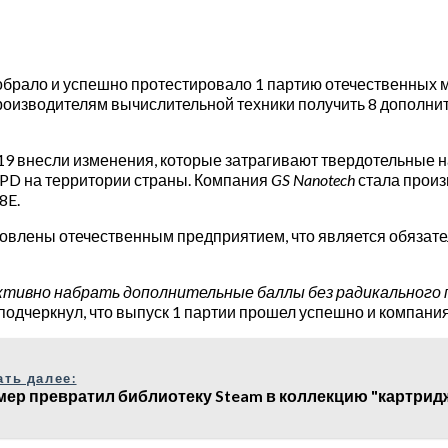
собрало и успешно протестировало 1 партию отечественных
оизводителям вычислительной техники получить 8 дополнит
19 внесли изменения, которые затрагивают твердотельные н
SPD на территории страны. Компания
GS Nanotech
стала произ
8E.
товлены отечественным предприятием, что является обязат
ктивно набрать дополнительные баллы без радикального
подчеркнул, что выпуск 1 партии прошел успешно и компания
ать далее:
мер превратил библиотеку Steam в коллекцию "картрид