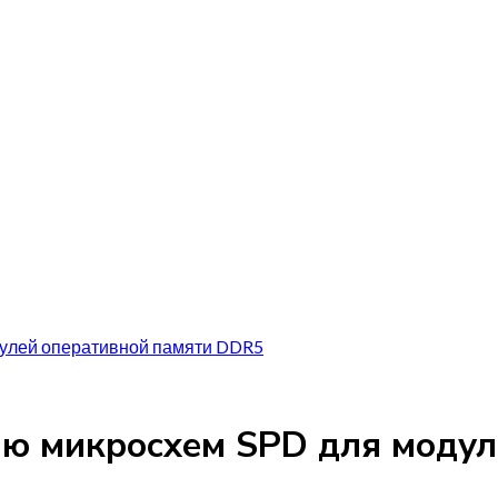
дулей оперативной памяти DDR5
ию микросхем SPD для моду