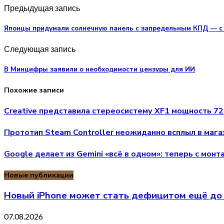
Предыдущая запись
Японцы придумали солнечную панель с запредельным КПД — с
Следующая запись
В Минцифры заявили о необходимости цензуры для ИИ
Похожие записи
Creative представила стереосистему XF1 мощность 72 
Прототип Steam Controller неожиданно всплыл в маг
Google делает из Gemini «всё в одном»: теперь с мон
Новые публикации
Новый iPhone может стать дефицитом ещё до 
07.08.2026