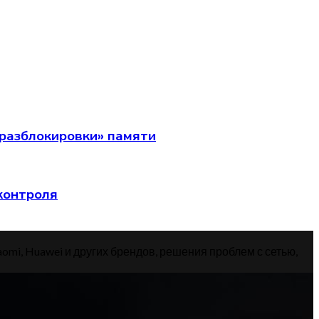
разблокировки» памяти
 контроля
aomi, Huawei и других брендов, решения проблем с сетью,