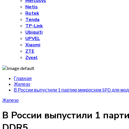
Mercusys
Netis
Rotek
Tenda
TP-Link
Ubiquiti
UPVEL
Xiaomi
ZTE
Zyxel
Главная
Железо
В России выпустили 1 партию микросхем SPD для мо
Железо
В России выпустили 1 парт
DDR5