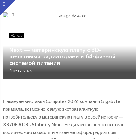
Главная
Железо
Gigabyte готовит X870E AORUS Infinity Next — материнскую
плату с 3D-печатными радиаторами и 64-фазной системой
питания
Железо
Gigabyte готовит X870E AORUS Infinity
Next — материнскую плату с 3D-
печатными радиаторами и 64-фазной
системой питания
02.06.2026
Накануне выставки Computex 2026 компания Gigabyte
показала, возможно, самую экстравагантную
потребительскую материнскую плату в своей истории —
X870E AORUS Infinity Next
. Её дизайн выполнен в стиле
космического корабля, и это не метафора: радиаторы