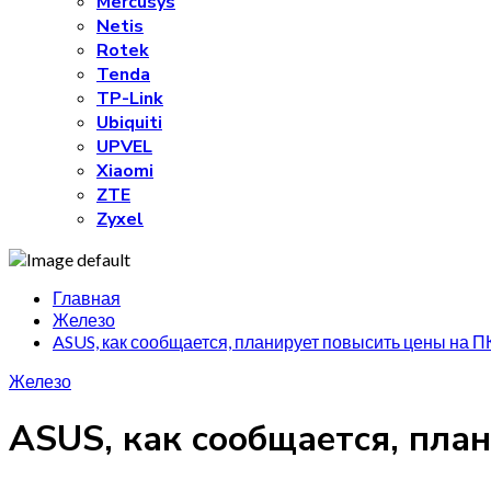
Mercusys
Netis
Rotek
Tenda
TP-Link
Ubiquiti
UPVEL
Xiaomi
ZTE
Zyxel
Главная
Железо
ASUS, как сообщается, планирует повысить цены на П
Железо
ASUS, как сообщается, пла