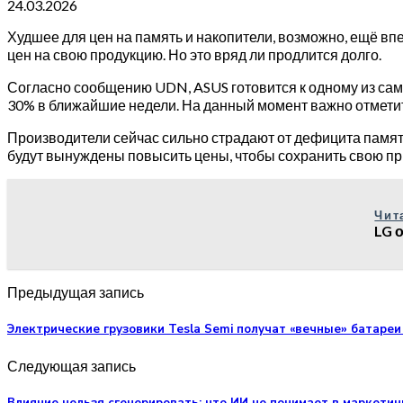
24.03.2026
Худшее для цен на память и накопители, возможно, ещё вп
цен на свою продукцию. Но это вряд ли продлится долго.
Согласно сообщению UDN, ASUS готовится к одному из самы
30% в ближайшие недели. На данный момент важно отметить,
Производители сейчас сильно страдают от дефицита памяти
будут вынуждены повысить цены, чтобы сохранить свою п
Чит
LG 
Предыдущая запись
Электрические грузовики Tesla Semi получат «вечные» батареи 
Следующая запись