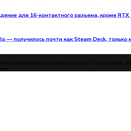
ение для 16-контактного разъема, кроме RTX
alo — получилось почти как Steam Deck, только
нет-подключений. Инструкции для Asus, TP-Link, Keenetic, Xi
гии.