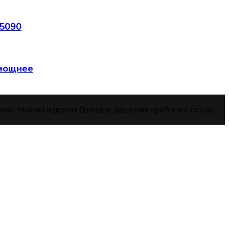
 5090
 мощнее
aomi, Huawei и других брендов, решения проблем с сетью,