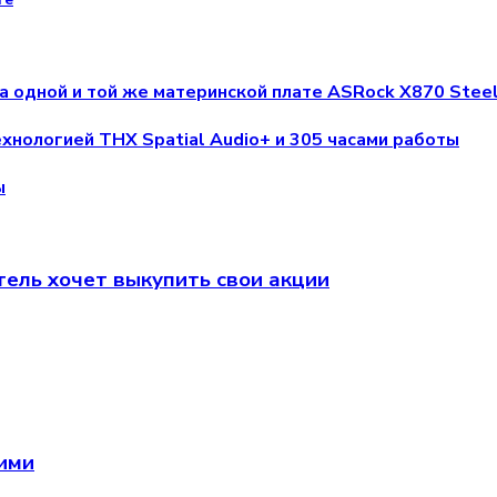
ге
а одной и той же материнской плате ASRock X870 Steel
ехнологией THX Spatial Audio+ и 305 часами работы
ы
атель хочет выкупить свои акции
щими