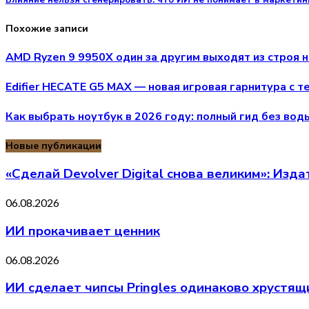
Влияние нельзя сгенерировать: что ИИ не понимает в маркетин
Похожие записи
AMD Ryzen 9 9950X один за другим выходят из строя н
Edifier HECATE G5 MAX — новая игровая гарнитура с т
Как выбрать ноутбук в 2026 году: полный гид без вод
Новые публикации
«Сделай Devolver Digital снова великим»: Изд
06.08.2026
ИИ прокачивает ценник
06.08.2026
ИИ сделает чипсы Pringles одинаково хрустя