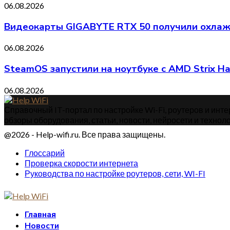
06.08.2026
Видеокарты GIGABYTE RTX 50 получили охлажд
06.08.2026
SteamOS запустили на ноутбуке с AMD Strix H
06.08.2026
Справочный IT-портал по настройке Wi-Fi, роутеров и интер
обзоры оборудования, статьи, новости, нейросети и техноло
@2026 - Help-wifi.ru. Все права защищены.
Глоссарий
Проверка скорости интернета
Руководства по настройке роутеров, сети, WI-FI
Главная
Новости