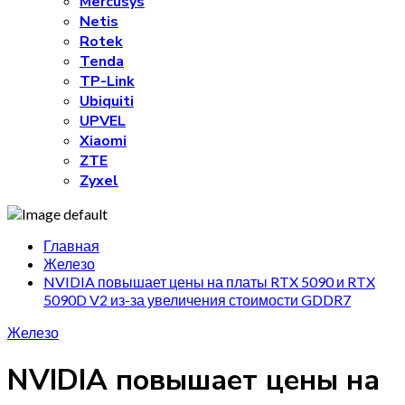
Mercusys
Netis
Rotek
Tenda
TP-Link
Ubiquiti
UPVEL
Xiaomi
ZTE
Zyxel
Главная
Железо
NVIDIA повышает цены на платы RTX 5090 и RTX
5090D V2 из-за увеличения стоимости GDDR7
Железо
NVIDIA повышает цены на