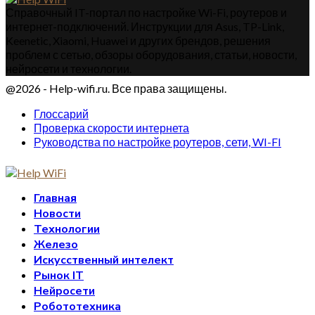
Справочный IT-портал по настройке Wi-Fi, роутеров и
интернет-подключений. Инструкции для Asus, TP-Link,
Keenetic, Xiaomi, Huawei и других брендов, решения
проблем с сетью, обзоры оборудования, статьи, новости,
нейросети и технологии.
@2026 - Help-wifi.ru. Все права защищены.
Глоссарий
Проверка скорости интернета
Руководства по настройке роутеров, сети, WI-FI
Главная
Новости
Технологии
Железо
Искусственный интелект
Рынок IT
Нейросети
Робототехника