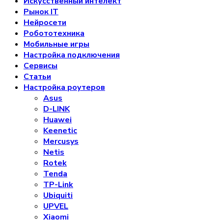
Искусственный интелект
Рынок IT
Нейросети
Робототехника
Мобильные игры
Настройка подключения
Сервисы
Статьи
Настройка роутеров
Asus
D-LINK
Huawei
Keenetic
Mercusys
Netis
Rotek
Tenda
TP-Link
Ubiquiti
UPVEL
Xiaomi