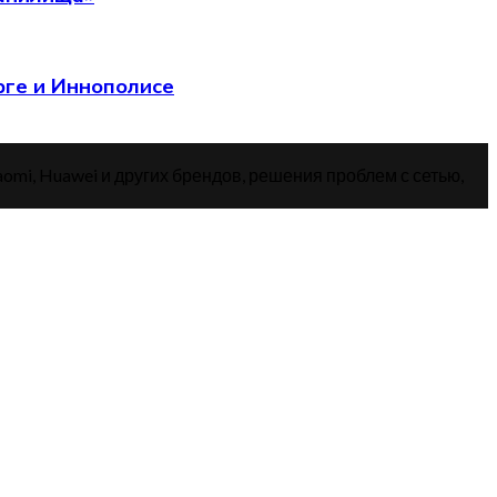
рге и Иннополисе
aomi, Huawei и других брендов, решения проблем с сетью,