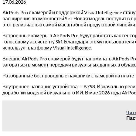
17.06.2026
AirPods Pro с камерой и поддержкой Visual Intelligence с
расширения возможностей Siri. Новая модель поступит в пр
этот релиз частью самой масштабной продуктовой линейки 
Встроенные камеры в AirPods Pro будут работать как сен
голосовому ассистенту Siri. Благодаря этому пользовател
используя платформу Visual Intelligence.
Внешне AirPods Pro с камерой будут напоминать AirPods P
загораться в момент передачи визуальных данных в облак
Разобранные беспроводные наушники с камерой на плате
Внутреннее название устройства — B798. Изначально релиз
доработки моделей визуального ИИ. В мае 2026 года AirPod
Чит
Пас