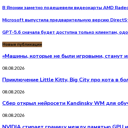
В Японии заметно подешевели видеокарты AMD Radeo
Microsoft выпустила предварительную версию DirectS
GPT-5.6 сначала будет доступна только клиентам, о
Новые публикации
«Машины, которые не были игровыми, станут 
08.08.2026
Приключение Little Kitty, Big City про кота в
08.08.2026
Сбер открыл нейросети Kandinsky WM для обу
08.08.2026
NVIDIA стирает границу между памятью GPU и