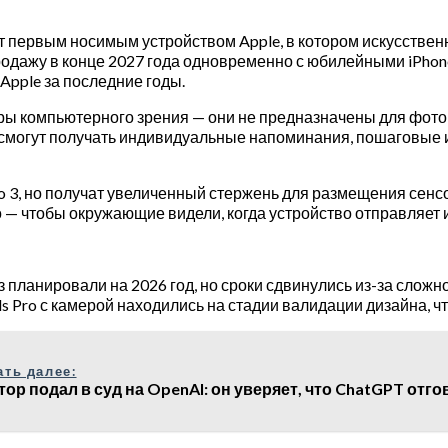
танут первым носимым устройством Apple, в котором искусств
одажу в конце 2027 года одновременно с юбилейными iPhone 2
Apple за последние годы.
соры компьютерного зрения — они не предназначены для фот
и смогут получать индивидуальные напоминания, пошаговые и
ro 3, но получат увеличенный стержень для размещения сенс
о — чтобы окружающие видели, когда устройство отправляе
 планировали на 2026 год, но сроки сдвинулись из-за слож
s Pro с камерой находились на стадии валидации дизайна, ч
ать далее:
тор подал в суд на OpenAI: он уверяет, что ChatGPT отг