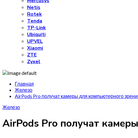
Mercusys
Netis
Rotek
Tenda
TP-Link
Ubiquiti
UPVEL
Xiaomi
ZTE
Zyxel
Главная
Железо
AirPods Pro получат камеры для компьютерного зрения 
Железо
AirPods Pro получат камеры