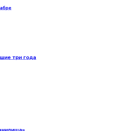
кабре
йшие три года
ранилища»