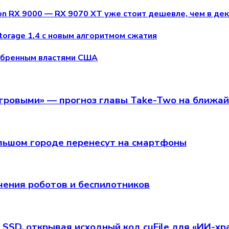
n RX 9000 — RX 9070 XT уже стоит дешевле, чем в де
torage 1.4 с новым алгоритмом сжатия
добренным властями США
игровыми» — прогноз главы Take-Two на ближа
 большом городе перенесут на смартфоны
чения роботов и беспилотников
 SSD, открывая исходный код cuFile для «ИИ-х