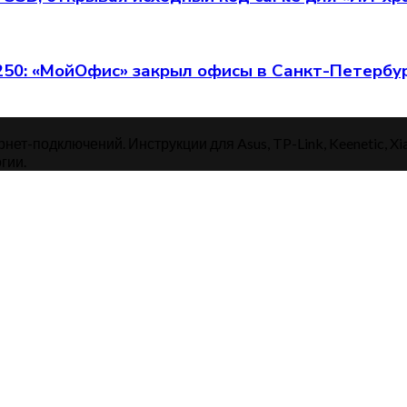
 250: «МойОфис» закрыл офисы в Санкт-Петербу
нет-подключений. Инструкции для Asus, TP-Link, Keenetic, Xi
гии.