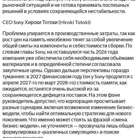
рыночной ситуацией и не готова принимать поспешных
решений в условиях сохраняющейся нестабильности.
CEO Sony Хироки Тотоки (Hiroki Totoki)
Проблема упирается в производственные затраты, так как
рост цен на память неизбежно тянет за собой увеличение
общей сметы на компоненты и себестоимости сборки. По
словам главы Sony, на оставшуюся часть 2026 года
компания уже обеспечила себя необходимыми объёмами
материалов и в определённой степени согласовала
закупочные цены. Однако дальше перспективы гораздо
туманнее: в 2027 финансовом году (он у Sony продлится с
апреля 2027-го по март 2028-го) стоимость памяти, как
ожидается, останется очень высокой из-за
сохраняющегося дефицита поставок. На этом фоне
руководитель допустил, что корпорация просчитывает
разные сценарии, включая возможное изменение бизнес-
модели, чтобы найти оптимальную стратегию для нового
поколения. Что именно может стоять за фразой «смена
бизнес-модели», не уточняется — прозвучала лишь общая
формулировка о «различных симуляциях» и поиске
лучшего решения.