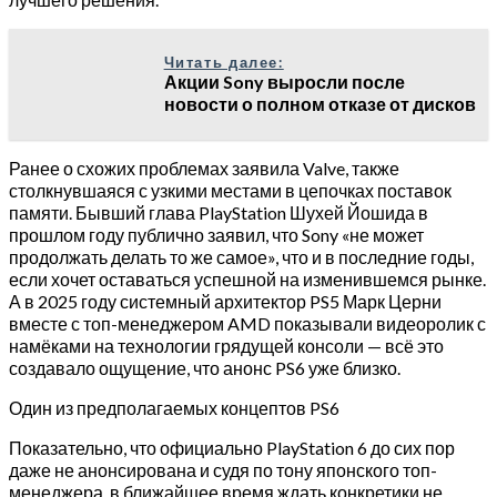
Читать далее:
Акции Sony выросли после
новости о полном отказе от дисков
Ранее о схожих проблемах заявила Valve, также
столкнувшаяся с узкими местами в цепочках поставок
памяти. Бывший глава PlayStation Шухей Йошида в
прошлом году публично заявил, что Sony «не может
продолжать делать то же самое», что и в последние годы,
если хочет оставаться успешной на изменившемся рынке.
А в 2025 году системный архитектор PS5 Марк Церни
вместе с топ-менеджером AMD показывали видеоролик с
намёками на технологии грядущей консоли — всё это
создавало ощущение, что анонс PS6 уже близко.
Один из предполагаемых концептов PS6
Показательно, что официально PlayStation 6 до сих пор
даже не анонсирована и судя по тону японского топ-
менеджера, в ближайшее время ждать конкретики не