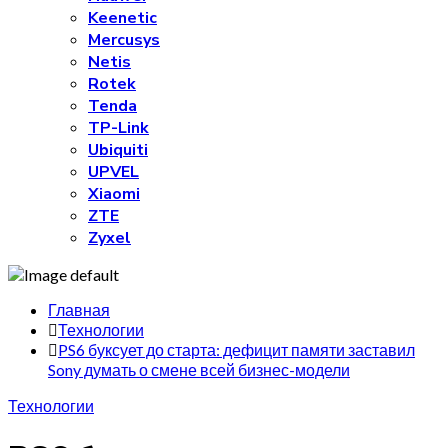
Keenetic
Mercusys
Netis
Rotek
Tenda
TP-Link
Ubiquiti
UPVEL
Xiaomi
ZTE
Zyxel
Главная
Технологии
PS6 буксует до старта: дефицит памяти заставил
Sony думать о смене всей бизнес-модели
Технологии