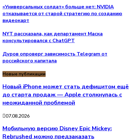
«Универсальных солдат» больше нет: NVIDIA
отказывается от старой стратегию по созданию
видеокарт
NYT рассказала, как департамент Маска
консультировался с ChatGPT
Дуров опроверг зависимость Telegram от
российского капитала
Новые публикации
Новый iPhone может стать дефицитом ещё
до старта продаж — Apple столкнулась с
неожиданной проблемой
07.08.2026
Мобильную версию Disney Epic Mickey:
Rebrushed можно предзаказать