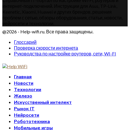
Справочный IT-портал по настройке Wi-Fi, роутеров и
интернет-подключений. Инструкции для Asus, TP-Link,
Keenetic, Xiaomi, Huawei и других брендов, решения
проблем с сетью, обзоры оборудования, статьи, новости,
нейросети и технологии.
@2026 - Help-wifi.ru. Все права защищены.
Глоссарий
Проверка скорости интернета
Руководства по настройке роутеров, сети, WI-FI
Главная
Новости
Технологии
Железо
Искусственный интелект
Рынок IT
Нейросети
Робототехника
Мобильные игры