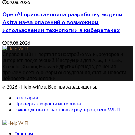
09.08.2026
OpenAI приостановила разработку модели
Astra из‑за опасений о возможном
использовании технологии в кибератаках
09.08.2026
Справочный IT-портал по настройке Wi-Fi, роутеров и
интернет-подключений. Инструкции для Asus, TP-Link,
Keenetic, Xiaomi, Huawei и других брендов, решения
проблем с сетью, обзоры оборудования, статьи, новости,
нейросети и технологии.
@2026 - Help-wifi.ru. Все права защищены.
Глоссарий
Проверка скорости интернета
Руководства по настройке роутеров, сети, WI-FI
Главная