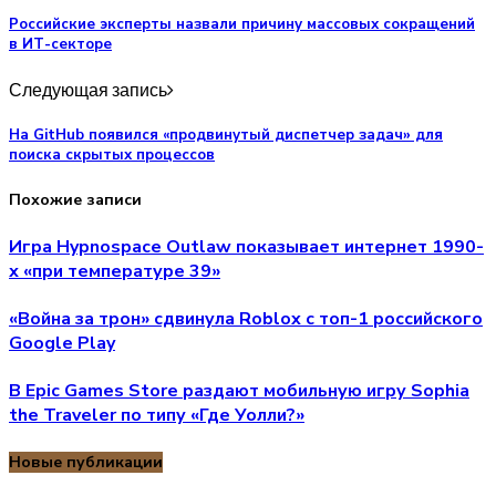
Российские эксперты назвали причину массовых сокращений
в ИТ-секторе
Следующая запись
На GitHub появился «продвинутый диспетчер задач» для
поиска скрытых процессов
Похожие записи
Игра Hypnospace Outlaw показывает интернет 1990-
х «при температуре 39»
«Война за трон» сдвинула Roblox с топ-1 российского
Google Play
В Epic Games Store раздают мобильную игру Sophia
the Traveler по типу «Где Уолли?»
Новые публикации