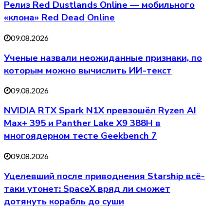
Релиз Red Dustlands Online — мобильного
«клона» Red Dead Online
09.08.2026
Ученые назвали неожиданные признаки, по
которым можно вычислить ИИ-текст
09.08.2026
NVIDIA RTX Spark N1X превзошёл Ryzen AI
Max+ 395 и Panther Lake X9 388H в
многоядерном тесте Geekbench 7
09.08.2026
Уцелевший после приводнения Starship всё-
таки утонет: SpaceX вряд ли сможет
дотянуть корабль до суши