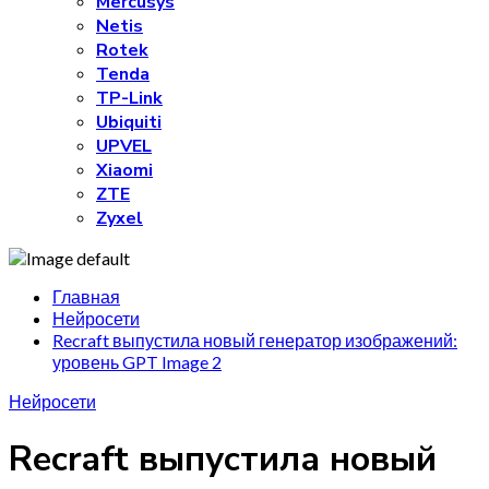
Mercusys
Netis
Rotek
Tenda
TP-Link
Ubiquiti
UPVEL
Xiaomi
ZTE
Zyxel
Главная
Нейросети
Recraft выпустила новый генератор изображений:
уровень GPT Image 2
Нейросети
Recraft выпустила новый