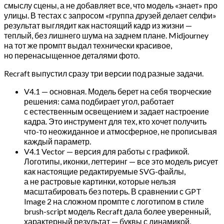
смыслу сцены, а не добавляет все, что модель «знает» про
улицы. В тестах с запросом «группа друзей делает селфи»
результат выглядит как настоящий кадр из жизни —
теплый, без лишнего шума на заднем плане. Midjourney
на тот же промпт выдал технически красивое,
но перенасыщенное деталями фото.
Recraft выпустил сразу три версии под разные задачи.
V4.1 — основная. Модель берет на себя творческие
решения: сама подбирает угол, работает
с естественным освещением и задает настроение
кадра. Это инструмент для тех, кто хочет получить
что-то неожиданное и атмосферное, не прописывая
каждый параметр.
V4.1 Vector — версия для работы с графикой.
Логотипы, иконки, леттеринг — все это модель рисует
как настоящие редактируемые SVG-файлы,
а не растровые картинки, которые нельзя
масштабировать без потерь. В сравнении с GPT
Image 2 на сложном промпте с логотипом в стиле
brush-script модель Recraft дала более уверенный,
характерный результат — буквы с динамикой,