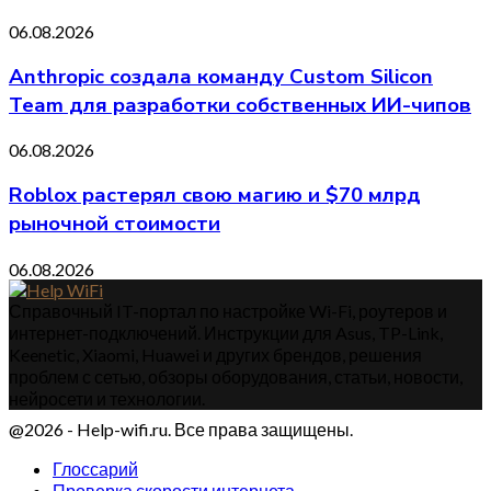
06.08.2026
Anthropic создала команду Custom Silicon
Team для разработки собственных ИИ-чипов
06.08.2026
Roblox растерял свою магию и $70 млрд
рыночной стоимости
06.08.2026
Справочный IT-портал по настройке Wi-Fi, роутеров и
интернет-подключений. Инструкции для Asus, TP-Link,
Keenetic, Xiaomi, Huawei и других брендов, решения
проблем с сетью, обзоры оборудования, статьи, новости,
нейросети и технологии.
@2026 - Help-wifi.ru. Все права защищены.
Глоссарий
Проверка скорости интернета