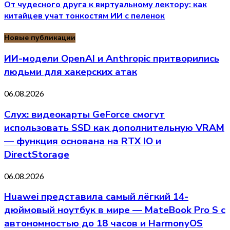
От чудесного друга к виртуальному лектору: как
китайцев учат тонкостям ИИ с пеленок
Новые публикации
ИИ-модели OpenAI и Anthropic притворились
людьми для хакерских атак
06.08.2026
Слух: видеокарты GeForce смогут
использовать SSD как дополнительную VRAM
— функция основана на RTX IO и
DirectStorage
06.08.2026
Huawei представила самый лёгкий 14-
дюймовый ноутбук в мире — MateBook Pro S с
автономностью до 18 часов и HarmonyOS