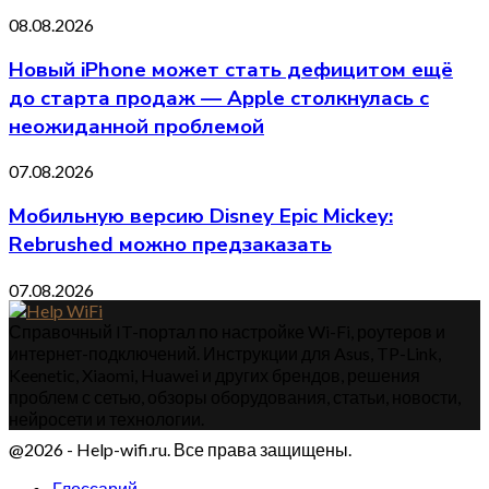
08.08.2026
Новый iPhone может стать дефицитом ещё
до старта продаж — Apple столкнулась с
неожиданной проблемой
07.08.2026
Мобильную версию Disney Epic Mickey:
Rebrushed можно предзаказать
07.08.2026
Справочный IT-портал по настройке Wi-Fi, роутеров и
интернет-подключений. Инструкции для Asus, TP-Link,
Keenetic, Xiaomi, Huawei и других брендов, решения
проблем с сетью, обзоры оборудования, статьи, новости,
нейросети и технологии.
@2026 - Help-wifi.ru. Все права защищены.
Глоссарий