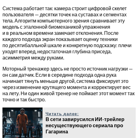
Система работает так: камера строит цифровой скелет
пользователя — десятки точек на суставах и сегментах
тела. Алгоритм компьютерного зрения сравнивает эту
модель с эталонной биомеханикой упражнения
и в реальном времени замечает отклонения. После
каждого подхода экран показывает оценку техники
по десятибалльной шкале и конкретную подсказку: плечи
уходят вперед, недостаточная глубина приседа,
асимметрия между руками.
Моторный тренажер здесь не просто источник нагрузки —
он сам датчик. Если в середине подхода одна рука
начинает тянуть меньше другой, система фиксирует это
через изменение крутящего момента и корректирует вес
на лету. Ни один живой тренер не поймает этот момент так
точно и так быстро.
Читать далее:
В сети завирусился ИИ-трейлер
несуществующего сериала про
Гагарина