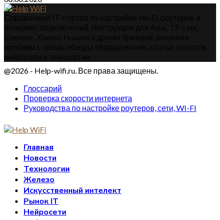
Справочный IT-портал по настройке Wi-Fi, роутеров и
интернет-подключений. Инструкции для Asus, TP-Link,
Keenetic, Xiaomi, Huawei и других брендов, решения
проблем с сетью, обзоры оборудования, статьи, новости,
нейросети и технологии.
@2026 - Help-wifi.ru. Все права защищены.
Глоссарий
Проверка скорости интернета
Руководства по настройке роутеров, сети, WI-FI
Главная
Новости
Технологии
Железо
Искусственный интелект
Рынок IT
Нейросети