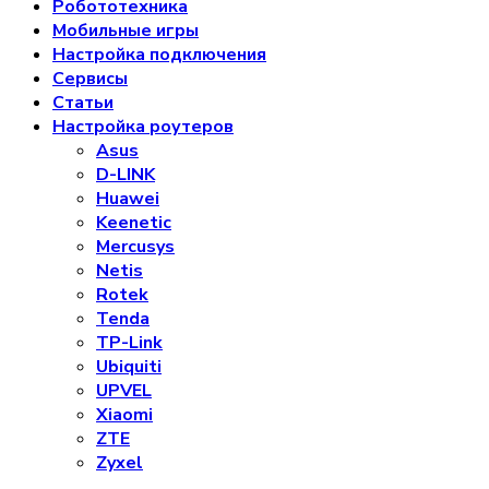
Робототехника
Мобильные игры
Настройка подключения
Сервисы
Статьи
Настройка роутеров
Asus
D-LINK
Huawei
Keenetic
Mercusys
Netis
Rotek
Tenda
TP-Link
Ubiquiti
UPVEL
Xiaomi
ZTE
Zyxel