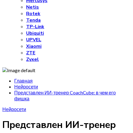
Mercusys
Netis
Rotek
Tenda
TP-Link
Ubiquiti
UPVEL
Xiaomi
ZTE
Zyxel
Главная
Нейросети
Представлен ИИ-тренер CoachCube: в чем его
фишка
Нейросети
Представлен ИИ-тренер