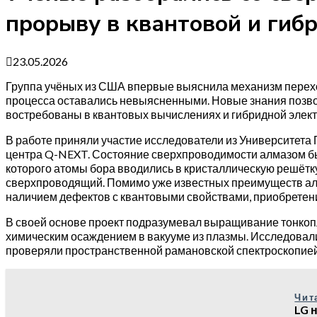
прорыву в квантовой и гиб
23.05.2026
Группа учёных из США впервые выяснила механизм переход
процесса оставались невыясненными. Новые знания позвол
востребованы в квантовых вычислениях и гибридной элект
В работе приняли участие исследователи из Университета Пе
центра Q-NEXT. Состояние сверхпроводимости алмазом был
которого атомы бора вводились в кристаллическую решётк
сверхпроводящий. Помимо уже известных преимуществ алма
наличием дефектов с квантовыми свойствами, приобретен
В своей основе проект подразумевал выращивание тонко
химическим осаждением в вакууме из плазмы. Исследовалис
проверяли пространственной рамановской спектроскопией
Чит
LG 