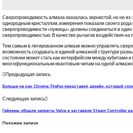
Сверхпроводимость алмаза оказалась зернистой, но не из-з
однородным кристаллом, измерения показали своего рода м
сверхпроводимости «лужицы» должны соединиться в один т
сверхпроводимостью. В качестве рычагов воздействия на пр
Тем самым в легированном алмазе можно управлять свер
возможность создавать в единой алмазной структуре разн
состоянии может стать как интерфейсом между кубитами и 
многофункциональным квантовым чипам на одной алмазной
Предыдущая запись
Больше не как Chrome: Firefox представил дизайн, который сл
Следующая запись
Геймеры обошли запреты Valve и заставили Steam Controller р
Похожие записи