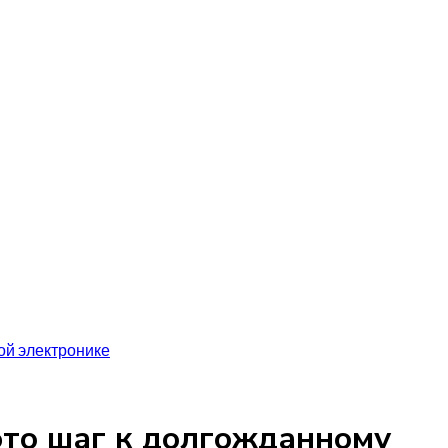
ой электронике
это шаг к долгожданному