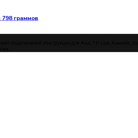
 798 граммов
нет-подключений. Инструкции для Asus, TP-Link, Keenetic, Xi
гии.