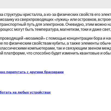
а структуры кристалла, а из-за физических свойств его эле
озаику из сверхпроводящих «лужиц» или островков, встроен
ранспортный путь для электронов. Очевидно, этим можно на
оцесс могут быть температура, магнетизм, токи и даже свет
хпроводящей «мозаикой» с помощью концентрации бора и н
ые по физическим свойствам кубиты, а также элементы обыч
классическими компьютерами, так и связующим звеном между
 платформе, что способно будет изменить квантовые и об
ожно перепутать с другими браузерами
аботать на любых устройствах