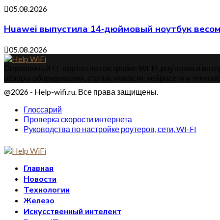
05.08.2026
Huawei выпустила 14‑дюймовый ноутбук весом
05.08.2026
Справочный IT-портал по настройке Wi-Fi, роутеров и интер
обзоры оборудования, статьи, новости, нейросети и техноло
@2026 - Help-wifi.ru. Все права защищены.
Глоссарий
Проверка скорости интернета
Руководства по настройке роутеров, сети, WI-FI
Главная
Новости
Технологии
Железо
Искусственный интелект