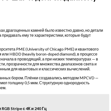
ах драгоценных камней было известно давно, но детали
придавать ему те характеристики, которые будут
ерситета PME (University of Chicago PME) и квантового
ли HBDD (heavily boron-doped diamond), в процессе
начала в проводящий, а при низких температурах — в
и, прозрачности для множества диапазонов света и
нным для квантовых и классических вычислений.
ванных бором. Плёнки создавались методом MPCVD —
имел толщину 0,5 мкм. Структурную однородность
ием.
GB Stripe с 4К и 240 Гц