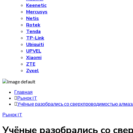
Keenetic
Mercusys
Netis
Rotek
Tenda
TP-Link
Ubiquiti
UPVEL
Xiaomi
ZTE
Zyxel
Главная
Рынок IT
Учёные разобрались со сверхпроводимостью алмаза 
Рынок IT
Учёные разобрались со све