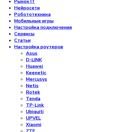
Рынок IT
Нейросети
Робототехника
Мобильные игры
Настройка подключения
Сервисы
Статьи
Настройка роутеров
Asus
D-LINK
Huawei
Keenetic
Mercusys
Netis
Rotek
Tenda
TP-Link
Ubiquiti
UPVEL
Xiaomi
ZTE