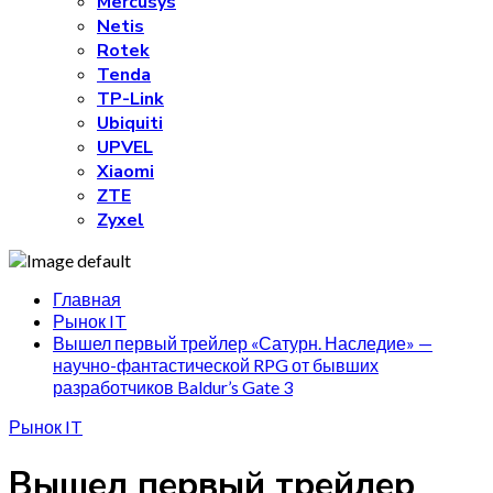
Mercusys
Netis
Rotek
Tenda
TP-Link
Ubiquiti
UPVEL
Xiaomi
ZTE
Zyxel
Главная
Рынок IT
Вышел первый трейлер «Сатурн. Наследие» —
научно-фантастической RPG от бывших
разработчиков Baldur’s Gate 3
Рынок IT
Вышел первый трейлер