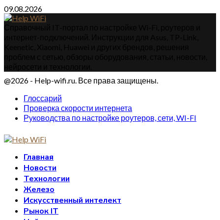
09.08.2026
Справочный IT-портал по настройке Wi-Fi, роутеров и
интернет-подключений. Инструкции для Asus, TP-Link,
Keenetic, Xiaomi, Huawei и других брендов, решения
проблем с сетью, обзоры оборудования, статьи, новости,
нейросети и технологии.
@2026 - Help-wifi.ru. Все права защищены.
Глоссарий
Проверка скорости интернета
Руководства по настройке роутеров, сети, WI-FI
Главная
Новости
Технологии
Железо
Искусственный интелект
Рынок IT