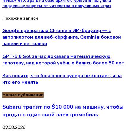
NVIDIA RTX Spark на базе архитектуры Arm получила
поддержку защиты от читерства в популярных играх
Похожие записи
Google превратила Chrome в ИИ-браузер — с
автопилотом для веб-сёрфинга, Gemini в боковой
панели и не только
GPT-5.6 Sol за час доказала математическую
гипотезу, над которой учёные бились более 50 лет
Как понять, что боксового кулера не хватает, и на
что его менять
Новые публикации
Subaru тратит по $10 000 на машину, чтобы
продать один свой электромобиль
09.08.2026