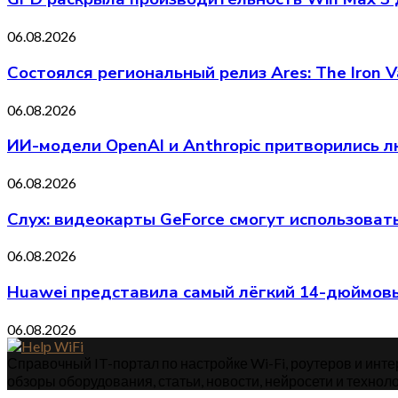
06.08.2026
Состоялся региональный релиз Ares: The Iron V
06.08.2026
ИИ-модели OpenAI и Anthropic притворились л
06.08.2026
Слух: видеокарты GeForce смогут использоват
06.08.2026
Huawei представила самый лёгкий 14-дюймовы
06.08.2026
Справочный IT-портал по настройке Wi-Fi, роутеров и интер
обзоры оборудования, статьи, новости, нейросети и техноло