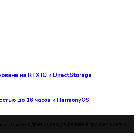
вана на RTX IO и DirectStorage
остью до 18 часов и HarmonyOS
aomi, Huawei и других брендов, решения проблем с сетью,