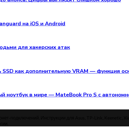
anguard на iOS и Android
юдьми для хакерских атак
ь SSD как дополнительную VRAM — функция осно
й ноутбук в мире — MateBook Pro S с автономн
нет-подключений. Инструкции для Asus, TP-Link, Keenetic, Xi
гии.