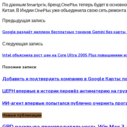
По данным Smartprix, бренд OnePlus теперь будет в основн
Китая. В Индии OnePlus уже объединила свою сеть ремонта
Предыдущая запись
Google раздаёт миллион бесплатных токенов Gemini без карты
Следующая запись
Intel объяснила рост цен на Core Ultra 200S Plus повышением 
Похожие записи
Добавить и подтвердить компанию в Google Карты: п
ЦЕРН впервые в истории перевёз антиматерию на гру
ИИ-агент впервые попытался публично очернить прогр
Новые публикации
GPD раскрыла производительность Win Max 3