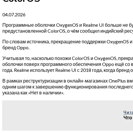
04.07.2026
Программные оболочки OxygenOS и Realme UI больше не бу
предустановленной ColorOS, о чём сообщил индийский ресур
По словам источника, прекращение поддержки OxygenOS и R
бренд Oppo.
Учитывая то, насколько похожи ColorOS и OxygenOS, прекр
оболочки поверх программного обеспечения Oppo ещё со в
года. Realme использует Realme UI с 2018 года, когда бренд
В рамках реструктуризации в онлайн-магазинах OnePlus вм
одним шагом к завершению функционирования последнего к
указана как «Нет в наличии».
Чит
Что