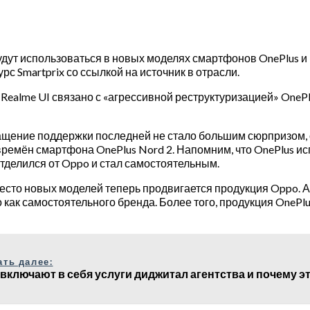
дут использоваться в новых моделях смартфонов OnePlus и 
с Smartprix со ссылкой на источник в отрасли.
ealme UI связано с «агрессивной реструктуризацией» OnePl
ащение поддержки последней не стало большим сюрпризом, о
ремён смартфона OnePlus Nord 2. Напомним, что OnePlus ис
 отделился от Oppo и стал самостоятельным.
есто новых моделей теперь продвигается продукция Oppo. А 
ак самостоятельного бренда. Более того, продукция OnePl
ать далее:
 включают в себя услуги диджитал агентства и почему э