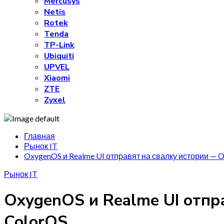
Mercusys
Netis
Rotek
Tenda
TP-Link
Ubiquiti
UPVEL
Xiaomi
ZTE
Zyxel
Главная
Рынок IT
OxygenOS и Realme UI отправят на свалку истории — O
Рынок IT
OxygenOS и Realme UI отпр
ColorOS