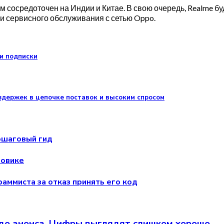
ом сосредоточен на Индии и Китае. В свою очередь, Realme б
 и сервисного обслуживания с сетью Oppo.
 и подписки
издержек в цепочке поставок и высоким спросом
ошаговый гид
зовике
аммиста за отказ принять его код
 до анонса. Цифры выглядят слишком хорошо