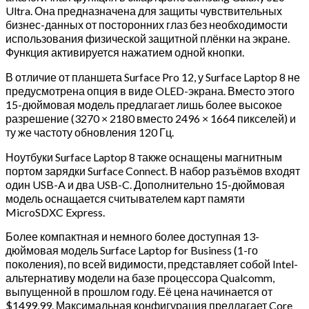
Ultra. Она предназначена для защиты чувствительных
бизнес-данных от посторонних глаз без необходимости
использования физической защитной плёнки на экране.
Функция активируется нажатием одной кнопки.
В отличие от планшета Surface Pro 12, у Surface Laptop 8 не
предусмотрена опция в виде OLED-экрана. Вместо этого
15-дюймовая модель предлагает лишь более высокое
разрешение (3270 × 2180 вместо 2496 × 1664 пикселей) и
ту же частоту обновления 120 Гц.
Ноутбуки Surface Laptop 8 также оснащены магнитным
портом зарядки Surface Connect. В набор разъёмов входят
один USB-A и два USB-C. Дополнительно 15-дюймовая
модель оснащается считывателем карт памяти
MicroSDXC Express.
Более компактная и немного более доступная 13-
дюймовая модель Surface Laptop for Business (1-го
поколения), по всей видимости, представляет собой Intel-
альтернативу модели на базе процессора Qualcomm,
выпущенной в прошлом году. Её цена начинается от
$1499,99. Максимальная конфигурация предлагает Core