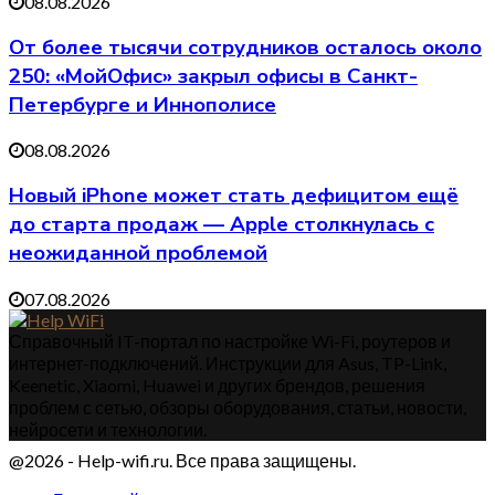
08.08.2026
От более тысячи сотрудников осталось около
250: «МойОфис» закрыл офисы в Санкт-
Петербурге и Иннополисе
08.08.2026
Новый iPhone может стать дефицитом ещё
до старта продаж — Apple столкнулась с
неожиданной проблемой
07.08.2026
Справочный IT-портал по настройке Wi-Fi, роутеров и
интернет-подключений. Инструкции для Asus, TP-Link,
Keenetic, Xiaomi, Huawei и других брендов, решения
проблем с сетью, обзоры оборудования, статьи, новости,
нейросети и технологии.
@2026 - Help-wifi.ru. Все права защищены.