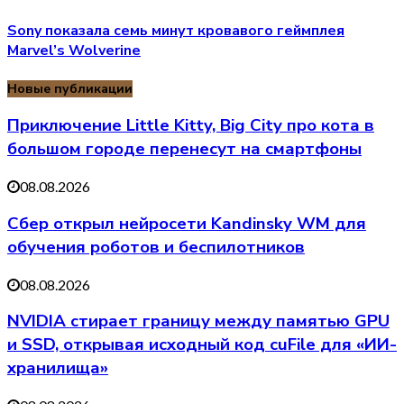
Sony показала семь минут кровавого геймплея
Marvel’s Wolverine
Новые публикации
Приключение Little Kitty, Big City про кота в
большом городе перенесут на смартфоны
08.08.2026
Сбер открыл нейросети Kandinsky WM для
обучения роботов и беспилотников
08.08.2026
NVIDIA стирает границу между памятью GPU
и SSD, открывая исходный код cuFile для «ИИ-
хранилища»