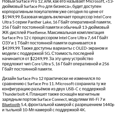
Новый Surface Pro 12, или, как его называет Microsoft, «13-
дюймовый Surface Pro для бизнеса», будет доступен
корпоративным покупателям уже сегодня по цене от
$1949,99. Базовая модель включает процессор Intel Core
Ultra 5 серии Panther Lake, 16 Гбайт оперативной памяти,
256 Гбайт постоянной памяти и обычный 13-дюймовый
ЖК-дисплей PixelSense. Максимальная комплектация
Surface Pro 12 с процессором Intel Core Ultra 7, 64 Гбайт
ОЗУ и 1 Тбайт постоянной памяти оценивается в
$4399,99. Также доступны варианты с OLED-экраном и
модели с поддержкой 5G. Стоимость последней
начинается от $2249,99. За эту цену устройство
предложит чип Core Ultra 5, 16 Гбайт оперативной и 256
Гбайт постоянной памяти.
Дизайн Surface Pro 12 практически не изменился по
сравнению с Surface Pro 11. Microsoft сохранила ту же
конфигурацию разъёмов из двух USB-C с поддержкой
Thunderbolt 4. Планшет также оснащён магнитным
зарядным портом Surface Connect, модулями Wi-Fi 7 и
Bluetooth
5.4, фронтальной камерой с разрешением 1440p
и тыльной 10-Мп камерой с поддержкой 4K.