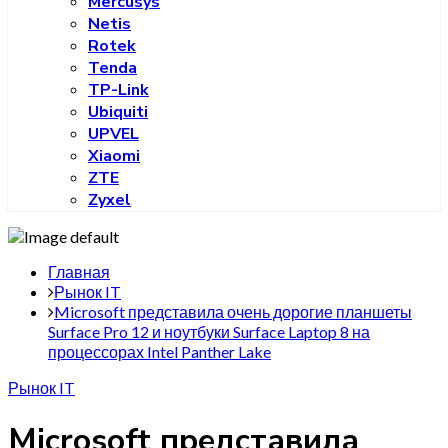
Mercusys
Netis
Rotek
Tenda
TP-Link
Ubiquiti
UPVEL
Xiaomi
ZTE
Zyxel
Главная
Рынок IT
Microsoft представила очень дорогие планшеты
Surface Pro 12 и ноутбуки Surface Laptop 8 на
процессорах Intel Panther Lake
Рынок IT
Microsoft представила