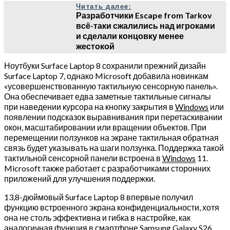
Читать далее:
Разработчики Escape from Tarkov
всё-таки сжалились над игроками
и сделали концовку менее
жестокой
Ноутбуки Surface Laptop 8 сохранили прежний дизайн
Surface Laptop 7, однако Microsoft добавила новинкам
«усовершенствованную тактильную сенсорную панель».
Она обеспечивает едва заметные тактильные сигналы
при наведении курсора на кнопку закрытия в
Windows
или
появлении подсказок выравнивания при перетаскивании
окон, масштабировании или вращении объектов. При
перемещении ползунков на экране тактильная обратная
связь будет указывать на шаги ползунка. Поддержка такой
тактильной сенсорной панели встроена в
Windows
11.
Microsoft также работает с разработчиками сторонних
приложений для улучшения поддержки.
13,8-дюймовый Surface Laptop 8 впервые получил
функцию встроенного экрана конфиденциальности, хотя
она не столь эффективна и гибка в настройке, как
аналогичная функция в смартфоне Samsung Galaxy S26