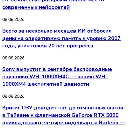
современных нейросетей
08.08.2026
Всего за несколько месяцев ИИ отбросил
цены на оперативную память к уровню 2007
года, уничтожив 20 лет прогресса
08.08.2026
Sony выпустит в сентябре беспроводные
наушники WH-1000XM4C — копию WH-
1000XM4 шестилетней давности
08.08.2026
Кризис ОЗУ доводит нас до отчаянных шагов:
в Тайване к флагманской GeForce RTX 5090
прикладывают четыре видеокарты Radeon —