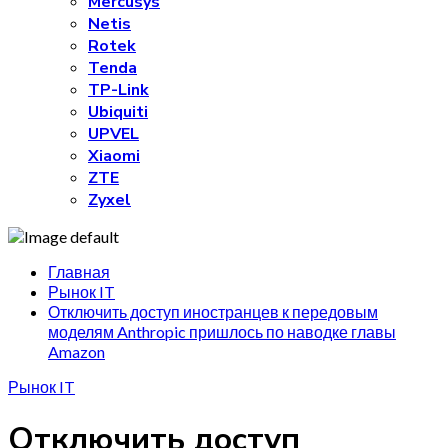
Mercusys
Netis
Rotek
Tenda
TP-Link
Ubiquiti
UPVEL
Xiaomi
ZTE
Zyxel
Главная
Рынок IT
Отключить доступ иностранцев к передовым
моделям Anthropic пришлось по наводке главы
Amazon
Рынок IT
Отключить доступ