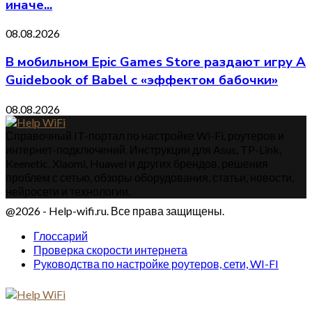
иначе...
08.08.2026
В мобильном Epic Games Store раздают игру A
Guidebook of Babel с «эффектом бабочки»
08.08.2026
Справочный IT-портал по настройке Wi-Fi, роутеров и
интернет-подключений. Инструкции для Asus, TP-Link,
Keenetic, Xiaomi, Huawei и других брендов, решения
проблем с сетью, обзоры оборудования, статьи, новости,
нейросети и технологии.
@2026 - Help-wifi.ru. Все права защищены.
Глоссарий
Проверка скорости интернета
Руководства по настройке роутеров, сети, WI-FI