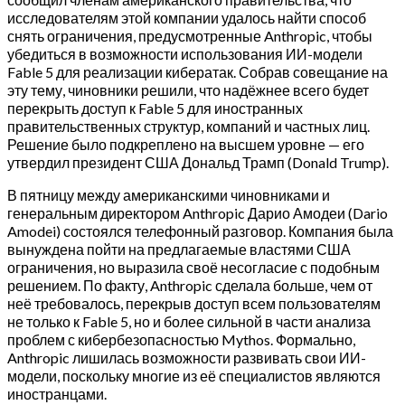
исследователям этой компании удалось найти способ
снять ограничения, предусмотренные Anthropic, чтобы
убедиться в возможности использования ИИ-модели
Fable 5 для реализации кибератак. Собрав совещание на
эту тему, чиновники решили, что надёжнее всего будет
перекрыть доступ к Fable 5 для иностранных
правительственных структур, компаний и частных лиц.
Решение было подкреплено на высшем уровне — его
утвердил президент США Дональд Трамп (Donald Trump).
В пятницу между американскими чиновниками и
генеральным директором Anthropic Дарио Амодеи (Dario
Amodei) состоялся телефонный разговор. Компания была
вынуждена пойти на предлагаемые властями США
ограничения, но выразила своё несогласие с подобным
решением. По факту, Anthropic сделала больше, чем от
неё требовалось, перекрыв доступ всем пользователям
не только к Fable 5, но и более сильной в части анализа
проблем с кибербезопасностью Mythos. Формально,
Anthropic лишилась возможности развивать свои ИИ-
модели, поскольку многие из её специалистов являются
иностранцами.