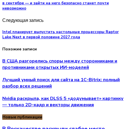
в сентябре — и зайти на него безопасно станет почти
невозможно
Следующая запись
Intel планирует выпустить настольные процессоры Raptor
Lake Next в первой половине 2027 года
Похожие записи
В США разгорелись споры между сторонниками и
противниками открытых ИИ-моделей
Лучший умный поиск для сайта на 1С-Bitrix: полный
разбор всех решений
Nvidia раскрыла, как DLSS 5 «додумывает» картинку
— только 2D-кадр и векторы движения
Новые публикации
В Роскачестве раскрыли слабое место