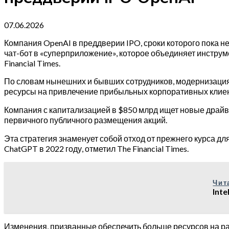
07.06.2026
Компания OpenAI в преддверии IPO, сроки которого пока н
чат-бот в «суперприложение», которое объединяет инстру
Financial Times.
По словам нынешних и бывших сотрудников, модернизация
ресурсы на привлечение прибыльных корпоративных клиент
Компания с капитализацией в $850 млрд ищет новые драй
первичного публичного размещения акций.
Эта стратегия знаменует собой отход от прежнего курса д
ChatGPT в 2022 году, отметил The Financial Times.
Чит
Int
Изменения, призванные обеспечить больше ресурсов на р