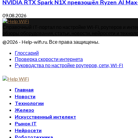
NVIDIA RTX Spark N1X превзошёл Ryzen AI Max
09.08.2026
Справочный IT-портал по настройке Wi-Fi, роутеров и интер
обзоры оборудования, статьи, новости, нейросети и техноло
@2026 - Help-wifi.ru. Все права защищены.
Глоссарий
Проверка скорости интернета
Руководства по настройке роутеров, сети, WI-FI
Главная
Новости
Технологии
Железо
Искусственный интелект
Рынок IT
Нейросети
Робототехника