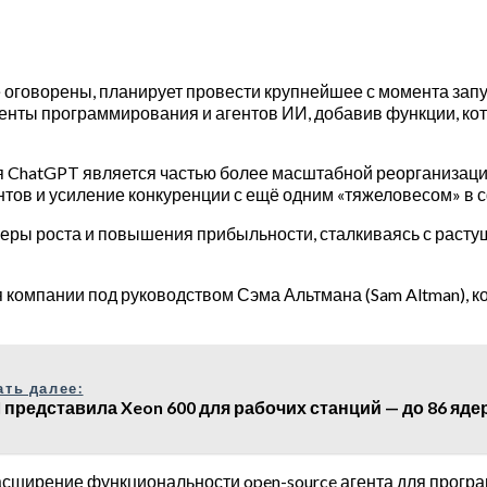
е оговорены, планирует провести крупнейшее с момента зап
менты программирования и агентов ИИ, добавив функции, ко
 ChatGPT является частью более масштабной реорганизации
ов и усиление конкуренции с ещё одним «тяжеловесом» в с
веры роста и повышения прибыльности, сталкиваясь с раст
ля компании под руководством Сэма Альтмана (Sam Altman),
ать далее:
el представила Xeon 600 для рабочих станций — до 86 ядер
асширение функциональности open-source агента для прог