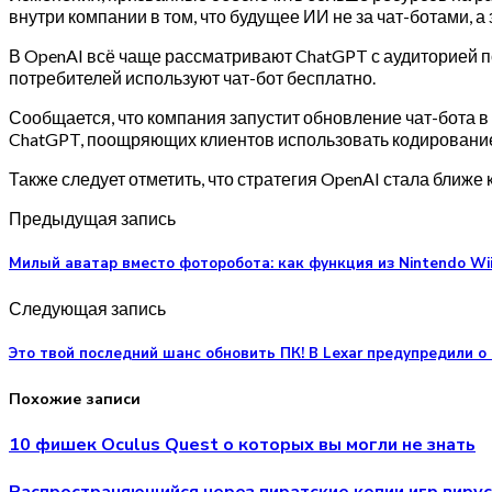
внутри компании в том, что будущее ИИ не за чат-ботами,
В OpenAI всё чаще рассматривают ChatGPT с аудиторией по
потребителей используют чат-бот бесплатно.
Сообщается, что компания запустит обновление чат-бота 
ChatGPT, поощряющих клиентов использовать кодирование
Также следует отметить, что стратегия OpenAI стала ближе 
Предыдущая запись
Милый аватар вместо фоторобота: как функция из Nintendo Wi
Следующая запись
Это твой последний шанс обновить ПК! В Lexar предупредили о
Похожие записи
10 фишек Oculus Quest о которых вы могли не знать