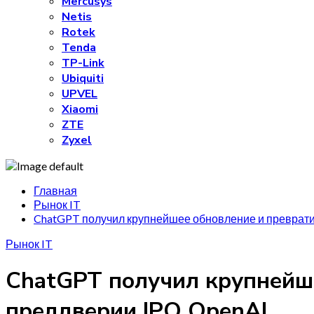
Mercusys
Netis
Rotek
Tenda
TP-Link
Ubiquiti
UPVEL
Xiaomi
ZTE
Zyxel
Главная
Рынок IT
ChatGPT получил крупнейшее обновление и преврати
Рынок IT
ChatGPT получил крупнейше
преддверии IPO OpenAI