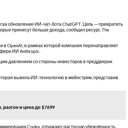
уска обновление ИИ-чат-бота ChatGPT. Цель — превратить
торые принесут больше дохода, сообщил ресурс The
 в OpenAI, в рамках которой компания перенаправляет
фере ИИ Anthropic.
ущим давлением со стороны инвесторов в преддверии
 которая вывела ИИ-технологию в мейнстрим, представив
, разгон и цена до $7699
раммирования Codex, отражают растущую убеждённость