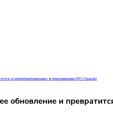
тся в «суперприложение» в преддверии IPO OpenAI
е обновление и превратится