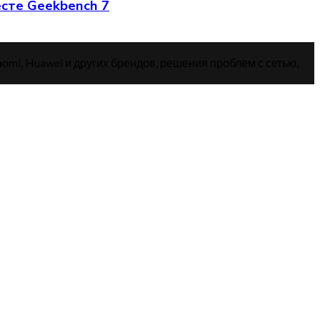
есте Geekbench 7
aomi, Huawei и других брендов, решения проблем с сетью,