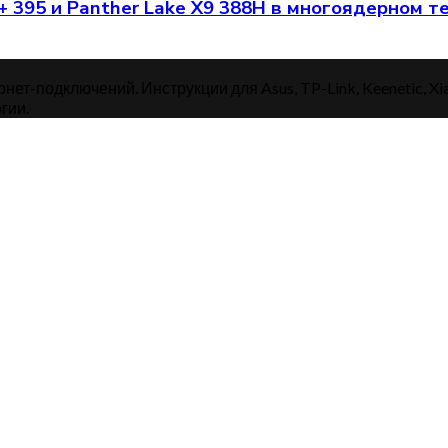
+ 395 и Panther Lake X9 388H в многоядерном т
нет-подключений. Инструкции для Asus, TP-Link, Keenetic, Xi
гии.