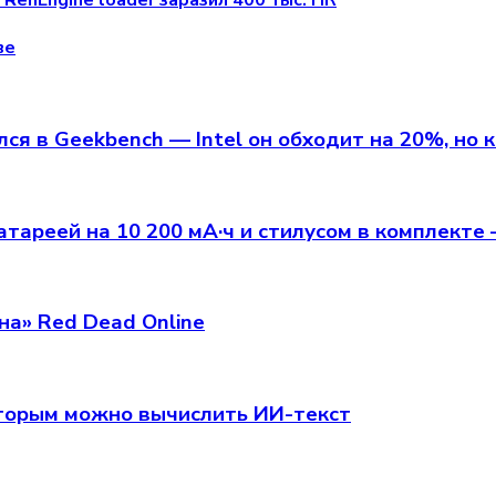
RenEngine loader заразил 400 тыс. ПК
ве
я в Geekbench — Intel он обходит на 20%, но 
тареей на 10 200 мА·ч и стилусом в комплекте 
на» Red Dead Online
оторым можно вычислить ИИ-текст