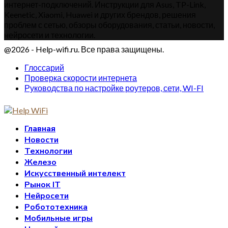
интернет-подключений. Инструкции для Asus, TP-Link,
Keenetic, Xiaomi, Huawei и других брендов, решения
проблем с сетью, обзоры оборудования, статьи, новости,
нейросети и технологии.
@2026 - Help-wifi.ru. Все права защищены.
Глоссарий
Проверка скорости интернета
Руководства по настройке роутеров, сети, WI-FI
Главная
Новости
Технологии
Железо
Искусственный интелект
Рынок IT
Нейросети
Робототехника
Мобильные игры