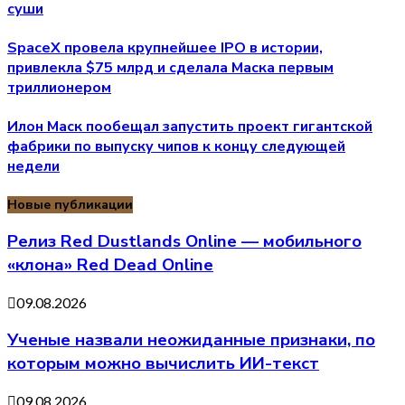
суши
SpaceX провела крупнейшее IPO в истории,
привлекла $75 млрд и сделала Маска первым
триллионером
Илон Маск пообещал запустить проект гигантской
фабрики по выпуску чипов к концу следующей
недели
Новые публикации
Релиз Red Dustlands Online — мобильного
«клона» Red Dead Online
09.08.2026
Ученые назвали неожиданные признаки, по
которым можно вычислить ИИ-текст
09.08.2026