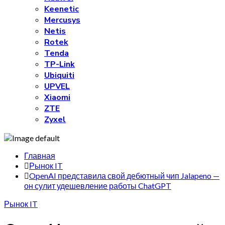
Keenetic
Mercusys
Netis
Rotek
Tenda
TP-Link
Ubiquiti
UPVEL
Xiaomi
ZTE
Zyxel
Главная
Рынок IT
OpenAI представила свой дебютный чип Jalapeno —
он сулит удешевление работы ChatGPT
Рынок IT