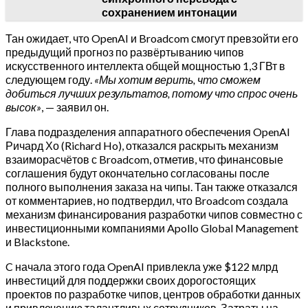
сохранением интонации
Тан ожидает, что OpenAI и Broadcom смогут превзойти его
предыдущий прогноз по развёртыванию чипов
искусственного интеллекта общей мощностью 1,3 ГВт в
следующем году.
«Мы хотим верить, что сможем
добиться лучших результатов, потому что спрос очень
высок»
, — заявил он.
Глава подразделения аппаратного обеспечения OpenAI
Ричард Хо (Richard Ho), отказался раскрыть механизм
взаиморасчётов с Broadcom, отметив, что финансовые
соглашения будут окончательно согласованы после
полного выполнения заказа на чипы. Тан также отказался
от комментариев, но подтвердил, что Broadcom создала
механизм финансирования разработки чипов совместно с
инвестиционными компаниями Apollo Global Management
и Blackstone.
C начала этого года OpenAI привлекла уже $122 млрд
инвестиций для поддержки своих дорогостоящих
проектов по разработке чипов, центров обработки данных
и привлечению талантливых сотрудников. Затраты на