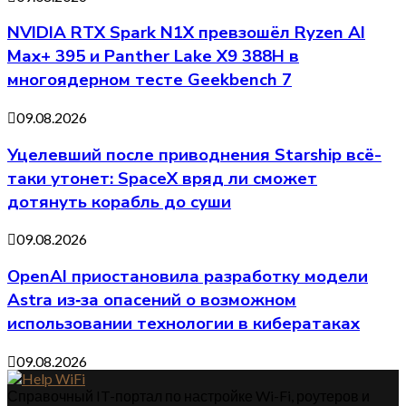
NVIDIA RTX Spark N1X превзошёл Ryzen AI
Max+ 395 и Panther Lake X9 388H в
многоядерном тесте Geekbench 7
09.08.2026
Уцелевший после приводнения Starship всё-
таки утонет: SpaceX вряд ли сможет
дотянуть корабль до суши
09.08.2026
OpenAI приостановила разработку модели
Astra из‑за опасений о возможном
использовании технологии в кибератаках
09.08.2026
Справочный IT-портал по настройке Wi-Fi, роутеров и