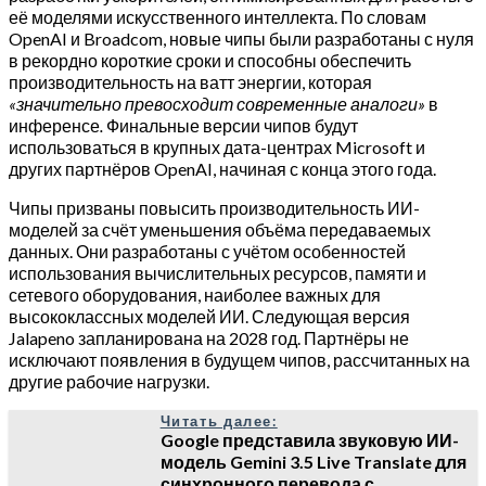
её моделями искусственного интеллекта. По словам
OpenAI и Broadcom, новые чипы были разработаны с нуля
в рекордно короткие сроки и способны обеспечить
производительность на ватт энергии, которая
«значительно превосходит современные аналоги»
в
инференсе
.
Финальные версии чипов будут
использоваться в крупных дата-центрах Microsoft и
других партнёров OpenAI, начиная с конца этого года.
Чипы призваны повысить производительность ИИ-
моделей за счёт уменьшения объёма передаваемых
данных. Они разработаны с учётом особенностей
использования вычислительных ресурсов, памяти и
сетевого оборудования, наиболее важных для
высококлассных моделей ИИ. Следующая версия
Jalapeno запланирована на 2028 год. Партнёры не
исключают появления в будущем чипов, рассчитанных на
другие рабочие нагрузки.
Читать далее:
Google представила звуковую ИИ-
модель Gemini 3.5 Live Translate для
синхронного перевода с