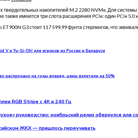
х твердотельных накопителей M.2 2280 NVMe. Для системы за
е также имеются три слота расширения PCIe: один PCIe 5.0 x16
o ET900N G3 стоит 117 599,99 фунта стерлингов, что эквива
id V и Yu-Gi-Oh! для игроков из России и Беларуси
во распродано на годы вперед, цены взлетели на 50%
леи RGB Stripe с 4К и 240 Гц
лухое» руководство: ноябрьский релиз обернулся для 
ссийском ЖКХ — пришлось переучивать