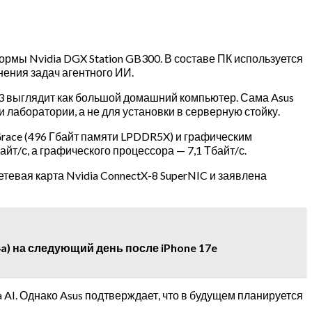
рмы Nvidia DGX Station GB300. В составе ПК используется
нения задач агентного ИИ.
G3 выглядит как большой домашний компьютер. Сама Asus
 лаборатории, а не для установки в серверную стойку.
race (496 Гбайт памяти LPDDR5X) и графическим
йт/с, а графического процессора — 7,1 Тбайт/с.
етевая карта Nvidia ConnectX-8 SuperNIC и заявлена
4a) на следующий день после iPhone 17e
 AI. Однако Asus подтверждает, что в будущем планируется