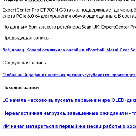
ExpertCenter Pro ET900N G3 также поддерживает до четырё
слота PCIe 6.0 x4 для хранения обучающих данных. В состав
По данным британского ретейлера Scan UK, ExpertCenter Pr
Предыдущая запись
Всё, конец: Konami отключила онлайн в eFootball, Metal Gear Sol
Следующая запись
Глобальный дефицит жестких дисков усугубляется: производст
Похожие записи
LG начала массово выпускать первые в мире OLED-дисп
Нереалистичная нагрузка, завышенные ожидания и «г
ИИ начал материться в первый же месяц работы в ро