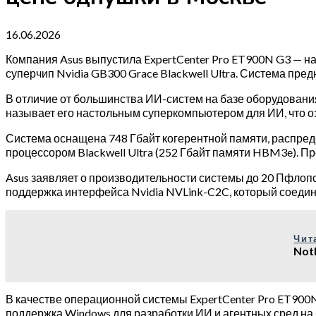
16.06.2026
Компания Asus выпустила ExpertCenter Pro ET900N G3 — на
суперчип Nvidia GB300 Grace Blackwell Ultra. Система пр
В отличие от большинства ИИ-систем на базе оборудовани
называет его настольным суперкомпьютером для ИИ, что оз
Система оснащена 748 Гбайт когерентной памяти, распре
процессором Blackwell Ultra (252 Гбайт памяти HBM3e). Пр
Asus заявляет о производительности системы до 20 Пфлопс 
поддержка интерфейса Nvidia NVLink-C2C, который соедин
Чит
Not
В качестве операционной системы ExpertCenter Pro ET900N
поддержка
Windows
для разработки ИИ и агентных сред на