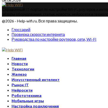
08.08.2026
Справочный IT-портал по настройке Wi-Fi, роутеров и интер
обзоры оборудования, статьи, новости, нейросети и техноло
@2026 - Help-wifi.ru. Все права защищены.
Глоссарий
Проверка скорости интернета
Руководства по настройке роутеров, сети, WI-FI
Главная
Новости
Технологии
Железо
Искусственный интелект
Рынок IT
Нейросети
Робототехника
Мобильные игры
Настройка подключения