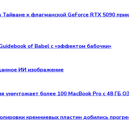
 в Тайване к флагманской GeForce RTX 5090 п
Guidebook of Babel с «эффектом бабочки»
зданное ИИ изображение
я уничтожает более 100 MacBook Pro с 48 ГБ О
олировки кремниевых пластин добились прогрес