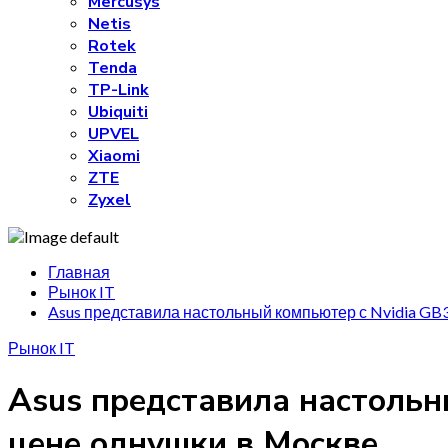
Mercusys
Netis
Rotek
Tenda
TP-Link
Ubiquiti
UPVEL
Xiaomi
ZTE
Zyxel
Главная
Рынок IT
Asus представила настольный компьютер с Nvidia GB3
Рынок IT
Asus представила настольн
цене однушки в Москве