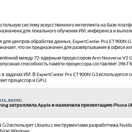
стольную систему искусственного интеллекта на базе платфо
едназначена для локального обучения ИИ, инференса и выпол
я для центров обработки данных, ExpertCenter Pro ET900N 
начает, что он предназначен для развёртывания в офисе или
делённой между 72-ядерным процессором Arm Neoverse V2 G
опускная способность памяти процессора составляет 396 Гба
в задачах ИИ. В ExpertCenter Pro ET900N G3 используется с
яет процессор и GPU.
ать далее:
hing затроллила Apple и назначила презентацию Phone (
 G3 использует Ubuntu с инструментами разработчика Nvidia
 базе
Windows
.