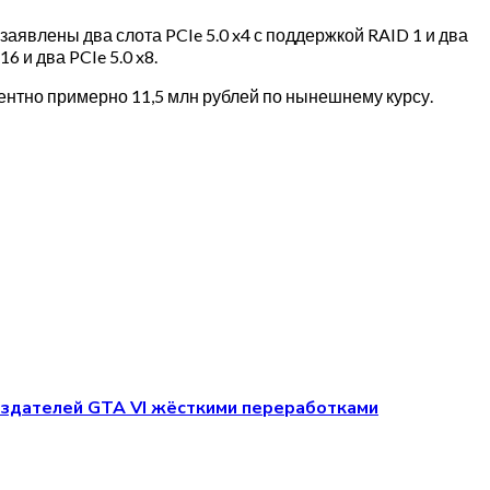
явлены два слота PCIe 5.0 x4 с поддержкой RAID 1 и два
 и два PCIe 5.0 x8.
лентно примерно 11,5 млн рублей по нынешнему курсу.
создателей GTA VI жёсткими переработками