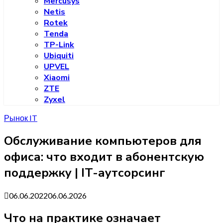
Mercusys
Netis
Rotek
Tenda
TP-Link
Ubiquiti
UPVEL
Xiaomi
ZTE
Zyxel
Рынок IT
Обслуживание компьютеров для
офиса: что входит в абонентскую
поддержку | IT-аутсорсинг
06.06.2022
06.06.2026
Что на практике означает