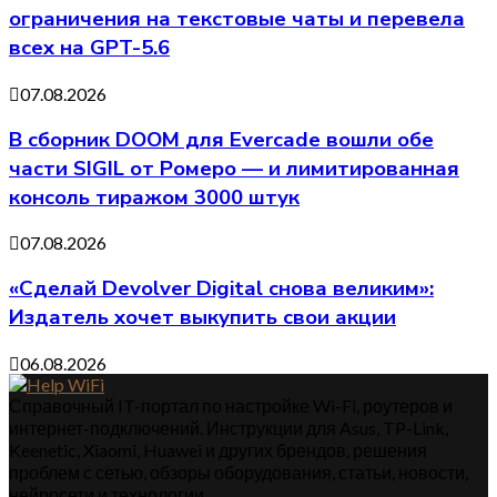
ограничения на текстовые чаты и перевела
всех на GPT-5.6
07.08.2026
В сборник DOOM для Evercade вошли обе
части SIGIL от Ромеро — и лимитированная
консоль тиражом 3000 штук
07.08.2026
«Сделай Devolver Digital снова великим»:
Издатель хочет выкупить свои акции
06.08.2026
Справочный IT-портал по настройке Wi-Fi, роутеров и
интернет-подключений. Инструкции для Asus, TP-Link,
Keenetic, Xiaomi, Huawei и других брендов, решения
проблем с сетью, обзоры оборудования, статьи, новости,
нейросети и технологии.