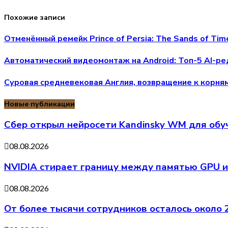
Похожие записи
Отменённый ремейк Prince of Persia: The Sands of Ti
Автоматический видеомонтаж на Android: Топ-5 AI-ре
Суровая средневековая Англия, возвращение к корням 
Новые публикации
Сбер открыл нейросети Kandinsky WM для обу
08.08.2026
NVIDIA стирает границу между памятью GPU и
08.08.2026
От более тысячи сотрудников осталось около