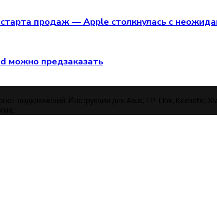
старта продаж — Apple столкнулась с неожид
hed можно предзаказать
нет-подключений. Инструкции для Asus, TP-Link, Keenetic, Xi
гии.