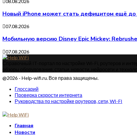
08.08.2026
Новый iPhone может стать дефицитом ещё до 
07.08.2026
Мобильную версию Disney Epic Mickey: Rebrus
07.08.2026
Справочный IT-портал по настройке Wi-Fi, роутеров и интер
обзоры оборудования, статьи, новости, нейросети и техноло
@2026 - Help-wifi.ru. Все права защищены.
Глоссарий
Проверка скорости интернета
Руководства по настройке роутеров, сети, WI-FI
Главная
Новости