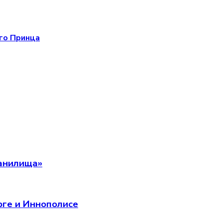
ого Принца
ранилища»
рге и Иннополисе