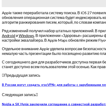
Apple также переработала систему поиска. В iOS 27 появи
обновления операционная система будет индексировать ко
алгоритм ранжирования писем, который, по словам компан
Ряд изменений получил набор штатных приложений. В прил
Android
и
Windows
. В приложении «Здоровье» расширены ф
настройки эквалайзера. В Apple Maps обновлён режим Flyo
Отдельное внимание Apple уделила вопросам безопасности
немалую часть презентации было посвящено развитию платфо
С сегодняшнего дня для разработчиков доступна первая бе
станет доступно всем пользователям этой осенью. Как пра
Предыдущая запись
В России могут создать «госVPN» для работы с зарубежными 
Следующая запись
Nvidia и SK Hynix заключили соглашение о совместной разрабо