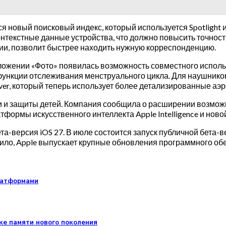
лся новый поисковый индекс, который используется Spotligh
нтекстные данные устройства, что должно повысить точност
ии, позволит быстрее находить нужную корреспонденцию.
ожении «Фото» появилась возможность совместного использ
ункции отслеживания менструального цикла. Для наушнико
ver, который теперь использует более детализированные аэ
 и защиты детей. Компания сообщила о расширении возможно
рмы искусственного интеллекта Apple Intelligence и новой 
та-версия iOS 27. В июле состоится запуск публичной бета-
вило, Apple выпускает крупные обновления программного об
платформами
тке памяти нового поколения