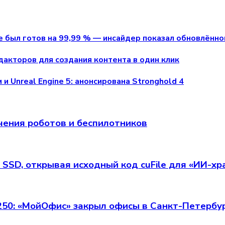
me был готов на 99,99 % — инсайдер показал обновлённ
дакторов для создания контента в один клик
и Unreal Engine 5: анонсирована Stronghold 4
чения роботов и беспилотников
 SSD, открывая исходный код cuFile для «ИИ-х
 250: «МойОфис» закрыл офисы в Санкт-Петербу