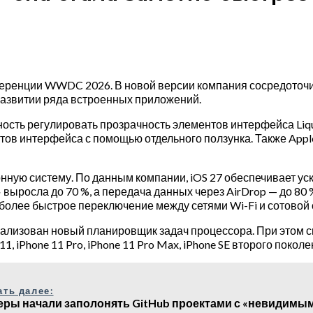
ференции WWDC 2026. В новой версии компания сосредоточ
 развитии ряда встроенных приложений.
ть регулировать прозрачность элементов интерфейса Liquid
нтов интерфейса с помощью отдельного ползунка. Также App
нную систему. По данным компании, iOS 27 обеспечивает уск
выросла до 70 %, а передача данных через AirDrop — до 80
более быстрое переключение между сетями Wi-Fi и сотовой 
еализован новый планировщик задач процессора. При этом 
1, iPhone 11 Pro, iPhone 11 Pro Max, iPhone SE второго поко
ать далее:
еры начали заполонять GitHub проектами с «невидим