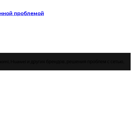
анной проблемой
aomi, Huawei и других брендов, решения проблем с сетью,