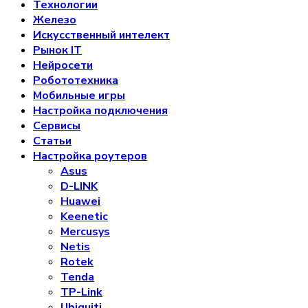
Технологии
Железо
Искусственный интелект
Рынок IT
Нейросети
Робототехника
Мобильные игры
Настройка подключения
Сервисы
Статьи
Настройка роутеров
Asus
D-LINK
Huawei
Keenetic
Mercusys
Netis
Rotek
Tenda
TP-Link
Ubiquiti