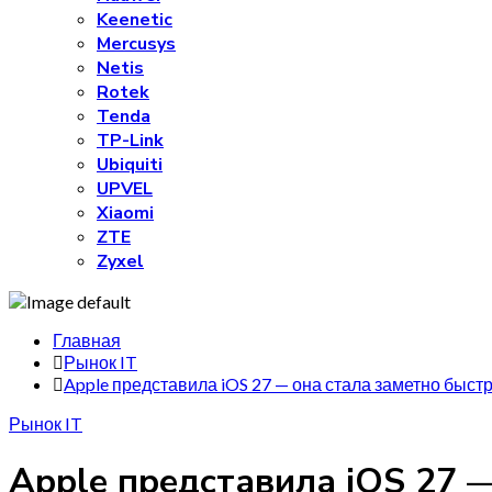
Keenetic
Mercusys
Netis
Rotek
Tenda
TP-Link
Ubiquiti
UPVEL
Xiaomi
ZTE
Zyxel
Главная
Рынок IT
Apple представила iOS 27 — она стала заметно быст
Рынок IT
Apple представила iOS 27 —