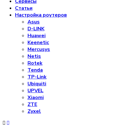
Сервисы
Статьи
Настройка роутеров
Asus
D-LINK
Huawei
Keenetic
Mercusys
Netis
Rotek
Tenda
TP-Link
Ubiquiti
UPVEL
Xiaomi
ZTE
Zyxel