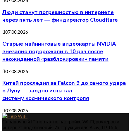
07.08.2026
Люди станут погрешностью в интернете
через пять лет — финдиректор Cloudflare
07.08.2026
Старые майнинговые видеокарты NVIDIA
внезапно подорожали в 10 раз после
неожиданной «разблокировки» памяти
07.08.2026
Китай проследил за Falcon 9 до самого удара
о Луну — заодно испытал
систему космического контроля
07.08.2026
Справочный IT-портал по настройке Wi-Fi, роутеров и
интернет-подключений. Инструкции для Asus, TP-Link,