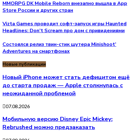
MMORPG DK Mobile Reborn внезапно вышла в App
Store России и других стран
Vizta Games проводит софт-запуск игры Haunted
Headlines: Don’t Scream про дом с привидениями
Состоялся релиз твин-стик шутера Minishoot’
Adventures на смартфонах
Новые публикации
Новый iPhone может стать дефицитом ещё
до старта продаж — Apple столкнулась с
неожиданной проблемой
07.08.2026
Мобильную версию Disney Epic Mickey:
Rebrushed можно предзаказать