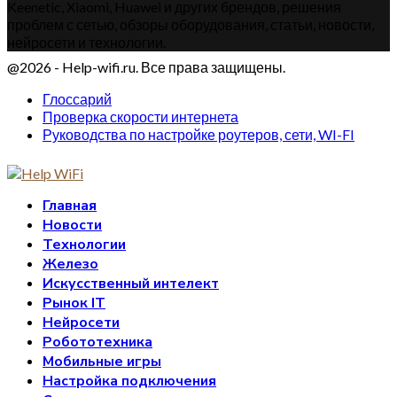
Keenetic, Xiaomi, Huawei и других брендов, решения
проблем с сетью, обзоры оборудования, статьи, новости,
нейросети и технологии.
@2026 - Help-wifi.ru. Все права защищены.
Глоссарий
Проверка скорости интернета
Руководства по настройке роутеров, сети, WI-FI
Главная
Новости
Технологии
Железо
Искусственный интелект
Рынок IT
Нейросети
Робототехника
Мобильные игры
Настройка подключения