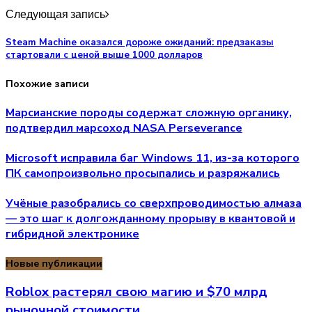
Следующая запись
Steam Machine оказался дороже ожиданий: предзаказы
стартовали с ценой выше 1000 долларов
Похожие записи
Марсианские породы содержат сложную органику,
подтвердил марсоход NASA Perseverance
Microsoft исправила баг Windows 11, из-за которого
ПК самопроизвольно просыпались и разряжались
Учёные разобрались со сверхпроводимостью алмаза
— это шаг к долгожданному прорыву в квантовой и
гибридной электронике
Новые публикации
Roblox растерял свою магию и $70 млрд
рыночной стоимости