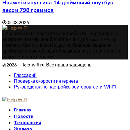
Huawei выпустила 14‑дюймовый ноутбук
весом 798 граммов
05.08.2026
Справочный IT-портал по настройке Wi-Fi, роутеров и
интернет-подключений. Инструкции для Asus, TP-Link,
Keenetic, Xiaomi, Huawei и других брендов, решения
проблем с сетью, обзоры оборудования, статьи, новости,
нейросети и технологии.
@2026 - Help-wifi.ru. Все права защищены.
Глоссарий
Проверка скорости интернета
Руководства по настройке роутеров, сети, WI-FI
Главная
Новости
Технологии
Железо