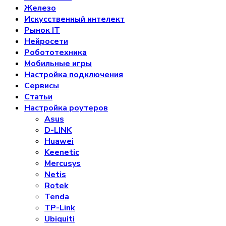
Железо
Искусственный интелект
Рынок IT
Нейросети
Робототехника
Мобильные игры
Настройка подключения
Сервисы
Статьи
Настройка роутеров
Asus
D-LINK
Huawei
Keenetic
Mercusys
Netis
Rotek
Tenda
TP-Link
Ubiquiti