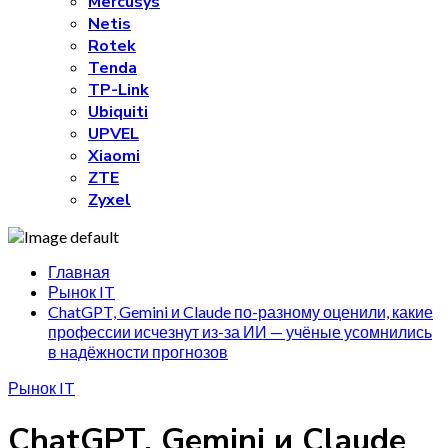
Mercusys
Netis
Rotek
Tenda
TP-Link
Ubiquiti
UPVEL
Xiaomi
ZTE
Zyxel
Главная
Рынок IT
ChatGPT, Gemini и Claude по-разному оценили, какие
профессии исчезнут из-за ИИ — учёные усомнились
в надёжности прогнозов
Рынок IT
ChatGPT, Gemini и Claude