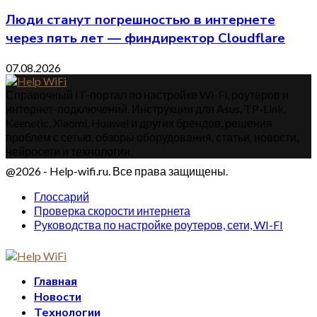
Люди станут погрешностью в интернете
через пять лет — финдиректор Cloudflare
07.08.2026
Справочный IT-портал по настройке Wi-Fi, роутеров и
интернет-подключений. Инструкции для Asus, TP-Link,
Keenetic, Xiaomi, Huawei и других брендов, решения
проблем с сетью, обзоры оборудования, статьи, новости,
нейросети и технологии.
@2026 - Help-wifi.ru. Все права защищены.
Глоссарий
Проверка скорости интернета
Руководства по настройке роутеров, сети, WI-FI
Главная
Новости
Технологии