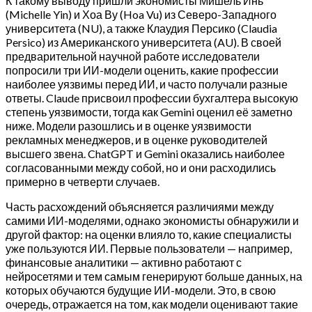
К такому выводу пришли экономисты Мишель Инь
(Michelle Yin) и Хоа Ву (Hoa Vu) из Северо-Западного
университета (NU), а также Клаудия Персико (Claudia
Persico) из Американского университета (AU). В своей
предварительной научной работе исследователи
попросили три ИИ-модели оценить, какие профессии
наиболее уязвимы перед ИИ, и часто получали разные
ответы. Claude присвоил профессии бухгалтера высокую
степень уязвимости, тогда как Gemini оценил её заметно
ниже. Модели разошлись и в оценке уязвимости
рекламных менеджеров, и в оценке руководителей
высшего звена. ChatGPT и Gemini оказались наиболее
согласованными между собой, но и они расходились
примерно в четверти случаев.
Часть расхождений объясняется различиями между
самими ИИ-моделями, однако экономисты обнаружили и
другой фактор: на оценки влияло то, какие специалисты
уже пользуются ИИ. Первые пользователи — например,
финансовые аналитики — активно работают с
нейросетями и тем самым генерируют больше данных, на
которых обучаются будущие ИИ-модели. Это, в свою
очередь, отражается на том, как модели оценивают такие