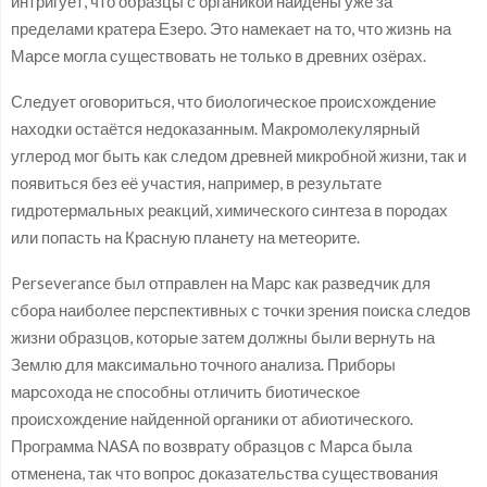
интригует, что образцы с органикой найдены уже за
пределами кратера Езеро. Это намекает на то, что жизнь на
Марсе могла существовать не только в древних озёрах.
Следует оговориться, что биологическое происхождение
находки остаётся недоказанным. Макромолекулярный
углерод мог быть как следом древней микробной жизни, так и
появиться без её участия, например, в результате
гидротермальных реакций, химического синтеза в породах
или попасть на Красную планету на метеорите.
Perseverance был отправлен на Марс как разведчик для
сбора наиболее перспективных с точки зрения поиска следов
жизни образцов, которые затем должны были вернуть на
Землю для максимально точного анализа. Приборы
марсохода не способны отличить биотическое
происхождение найденной органики от абиотического.
Программа NASA по возврату образцов с Марса была
отменена, так что вопрос доказательства существования