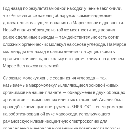
Год назад по результатам одной находки учёные заключили,
что Perseverance наконец обнаружил самые надёжные
доказательства существования на Марсе жизни в древности.
Новый анализ образцов из той же местности подтвердил
ранее сделанные выводы — там действительно есть сотни
сложных органических молекул на основе углерода. На Марсе
миллиарды лет назад в самом деле могла существовать
органическая жизнь, поскольку в то время климат на древнем
Марсе был похож на земной.
Сложные молекулярные соединения углерода — так
называемые макромолекулы, являющиеся основой живых
организмов на нашей планете, — обнаружены в двух образцах
аргиллитов — окаменевших илистых отложений. Анализ был
проведён с помощью инструмента SHERLOC — спектрометра
на роботизированной руке марсохода, использующего
рамановскую и люминесцентную спектроскопию для
определения минералов и органики на поверхности породы.