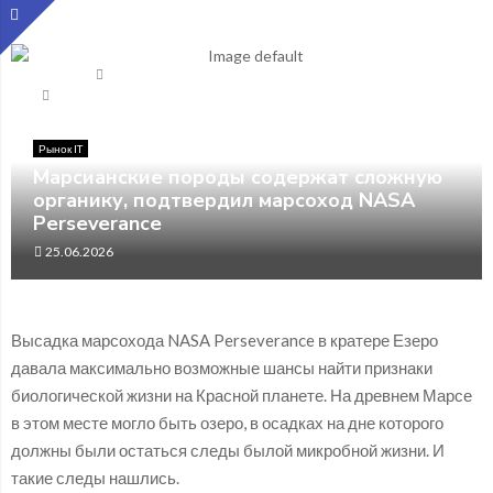
Главная
Рынок IT
Марсианские породы содержат сложную органику,
подтвердил марсоход NASA Perseverance
Рынок IT
Марсианские породы содержат сложную
органику, подтвердил марсоход NASA
Perseverance
25.06.2026
Высадка марсохода NASA Perseverance в кратере Езеро
давала максимально возможные шансы найти признаки
биологической жизни на Красной планете. На древнем Марсе
в этом месте могло быть озеро, в осадках на дне которого
должны были остаться следы былой микробной жизни. И
такие следы нашлись.