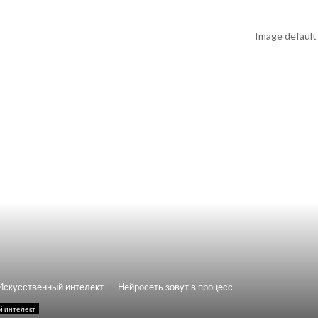
Искусственный интелект
Нейросеть зовут в процесс
й интелект