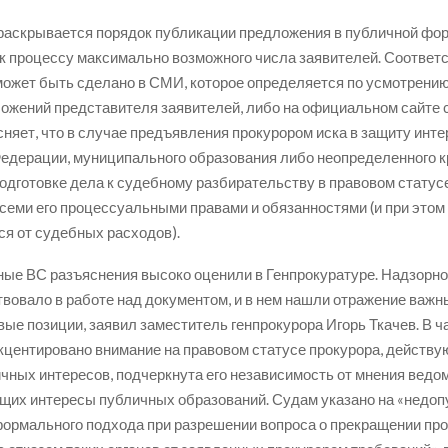
 раскрывается порядок публикации предложения в публичной фор
к процессу максимально возможного числа заявителей. Соотве
ожет быть сделано в СМИ, которое определяется по усмотрению 
ожений представителя заявителей, либо на официальном сайте с
сняет, что в случае предъявления прокурором иска в защиту инт
едерации, муниципального образования либо неопределенного к
подготовке дела к судебному разбирательству в правовом статусе
семи его процессуальными правами и обязанностями (и при этом
я от судебных расходов).
ые ВС разъяснения высоко оценили в Генпрокуратуре. Надзорн
твовало в работе над документом, и в нем нашли отражение важны
вые позиции, заявил заместитель генпрокурора Игорь Ткачев. В ч
акцентировано внимание на правовом статусе прокурора, действу
чных интересов, подчеркнута его независимость от мнения ведом
их интересы публичных образований. Судам указано на «недоп
ормального подхода при разрешении вопроса о прекращении про