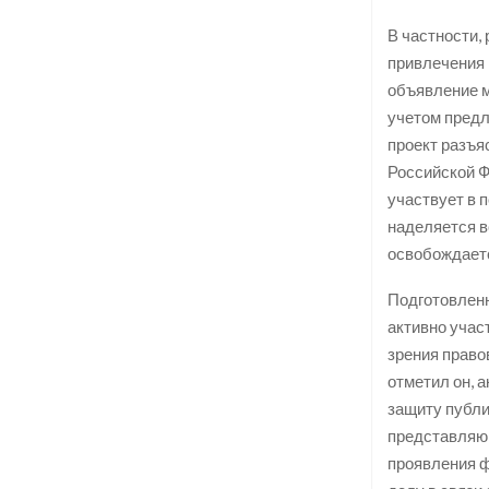
В частности,
привлечения 
объявление м
учетом предл
проект разъя
Российской Ф
участвует в 
наделяется в
освобождаетс
Подготовленн
активно учас
зрения право
отметил он, 
защиту публи
представляющ
проявления ф