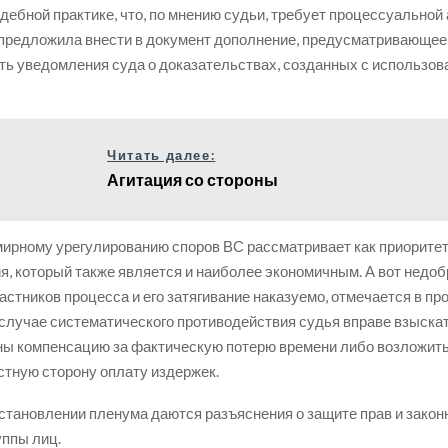
удебной практике, что, по мнению судьи, требует процессуальной
предложила внести в документ дополнение, предусматривающее
ь уведомления суда о доказательствах, созданных с использов
Читать далее:
Агитация со стороны
ирному урегулированию споров ВС рассматривает как приорите
я, который также является и наиболее экономичным. А вот недо
астников процесса и его затягивание наказуемо, отмечается в пр
 случае систематического противодействия судья вправе взыскат
ны компенсацию за фактическую потерю времени либо возложить
тную сторону оплату издержек.
становлении пленума даются разъяснения о защите прав и зако
уппы лиц.