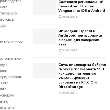
роизводства,
Состоялся региональный
релиз Ares: The Iron
дного
Vanguard на iOS и Android
ьтативного
06.08.2026
тутов, а
ации
ИИ-модели OpenAI и
Anthropic притворились
людьми для хакерских
ые технологии
атак
06.08.2026
остоятельно
елу в
Слух: видеокарты GeForce
смогут использовать SSD
иного
как дополнительную
 юридических
VRAM — функция
основана на RTX IO и
нного
DirectStorage
ия с
06.08.2026
ковского
ные с
м это не