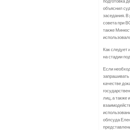
подготовка д
объяснил суд
заседания. В
совета при В
также Минюст
использовалс
Как следует 
на стадии под
Если необход
запрашивать 
качестве док
государствен
лиц, а также
взаимодейств
использовани
облсуда Елен
представлени