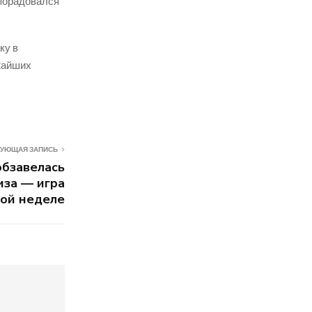
 порадовался
ку в
жайших
УЮЩАЯ ЗАПИСЬ
обзавелась
иза — игра
той неделе