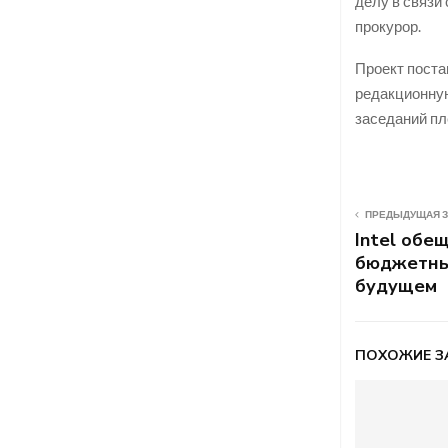
делу в связи
прокурор.
Проект поста
редакционную
заседаний пл
ПРЕДЫДУЩАЯ 
Intel обе
бюджетны
будущем
ПОХОЖИЕ З