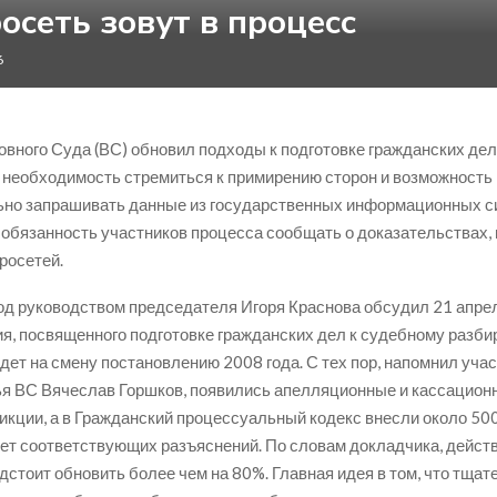
осеть зовут в процесс
6
вного Суда (ВС) обновил подходы к подготовке гражданских дел
 необходимость стремиться к примирению сторон и возможность
но запрашивать данные из государственных информационных си
обязанность участников процесса сообщать о доказательствах,
росетей.
д руководством председателя Игоря Краснова обсудил 21 апре
я, посвященного подготовке гражданских дел к судебному разби
дет на смену постановлению 2008 года. С тех пор, напомнил уча
я ВС Вячеслав Горшков, появились апелляционные и кассацион
кции, а в Гражданский процессуальный кодекс внесли около 500
ует соответствующих разъяснений. По словам докладчика, дейс
дстоит обновить более чем на 80%. Главная идея в том, что тщат