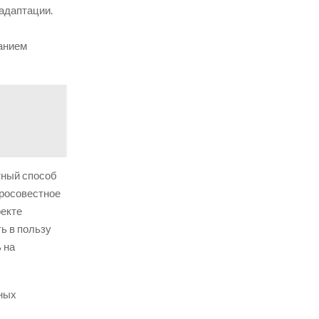
 адаптации.
анием
тный способ
бросовестное
оекте
ь в пользу
 на
нных