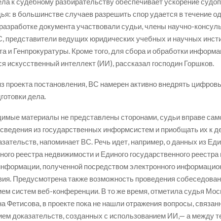
ела к судебному разбирательству обеспечивает ускорение судоп
ья: в большинстве случаев разрешить спор удается в течение о
 разработке документа участвовали судьи, члены научно-консул
С, представители ведущих юридических учебных и научных инсти
а и Генпрокуратуры. Кроме того, для сбора и обработки информ
я искусственный интеллект (ИИ), рассказал господин Горшков.
из проекта постановления, ВС намерен активно внедрять цифров
готовки дела.
имые материалы не представлены сторонами, судьи вправе сам
сведения из государственных информсистем и приобщать их к д
азательств, напоминает ВС. Речь идет, например, о данных из Ед
ного реестра недвижимости и Единого государственного реестра
 информации, полученной посредством электронного информацио
ия. Предусмотрена также возможность проведения собеседован
ем систем веб-конференции. В то же время, отметила судья Мос
а Фетисова, в проекте пока не нашли отражения вопросы, связан
ем доказательств, созданных с использованием ИИ,— а между те