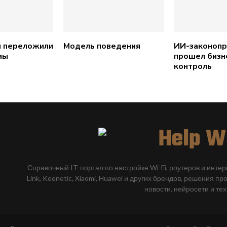
 переложили
Модель поведения
ИИ-законопр
мы
прошел бизн
контроль
Справочный IT-портал по настройке Wi-Fi, роутеров и инте
Link, Keenetic, Xiaomi, Huawei и других брендов, решения пр
новости, нейросети и те