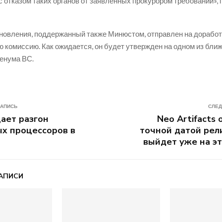
 с отказом таких органов от заявленных прокурором требований»,
новления, поддержанный также Минюстом, отправлен на доработ
 комиссию. Как ожидается, он будет утвержден на одном из бли
енума ВС.
ЗАПИСЬ
СЛЕД
щает разгон
Neo Artifacts 
х процессоров в
точной датой рел
выйдет уже на э
АПИСИ