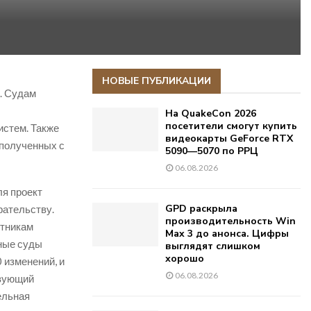
НОВЫЕ ПУБЛИКАЦИИ
. Судам
На QuakeCon 2026
посетители смогут купить
стем. Также
видеокарты GeForce RTX
 полученных с
5090—5070 по РРЦ
06.08.2026
ля проект
GPD раскрыла
рательству.
производительность Win
стникам
Max 3 до анонса. Цифры
ные суды
выглядят слишком
хорошо
 изменений, и
06.08.2026
твующий
ельная