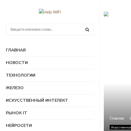
П
о
и
П
с
ГЛАВНАЯ
к
О
:
НОВОСТИ
И
ТЕХНОЛОГИИ
С
ЖЕЛЕЗО
К
ИСКУССТВЕННЫЙ ИНТЕЛЕКТ
РЫНОК IT
Главная
НЕЙРОСЕТИ
Искусственны