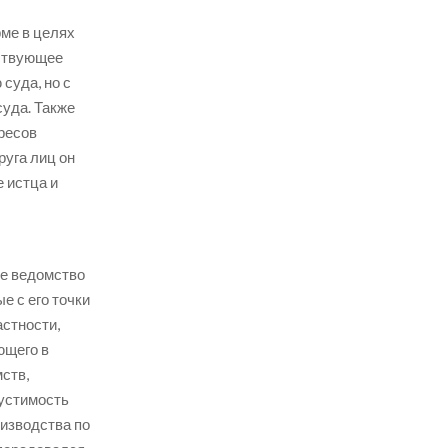
ме в целях
тствующее
суда, но с
уда. Также
ересов
руга лиц
он
 истца и
ое ведомство
е с его точки
астности,
ющего в
ств,
устимость
изводства по