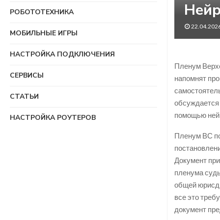
Нейр
РОБОТОТЕХНИКА
22.04.202
МОБИЛЬНЫЕ ИГРЫ
НАСТРОЙКА ПОДКЛЮЧЕНИЯ
Пленум Верхо
СЕРВИСЫ
напомнят про
самостоятель
СТАТЬИ
обсуждается 
помощью ней
НАСТРОЙКА РОУТЕРОВ
Пленум ВС по
постановлени
Документ при
пленума судь
общей юрисди
все это треб
документ пре