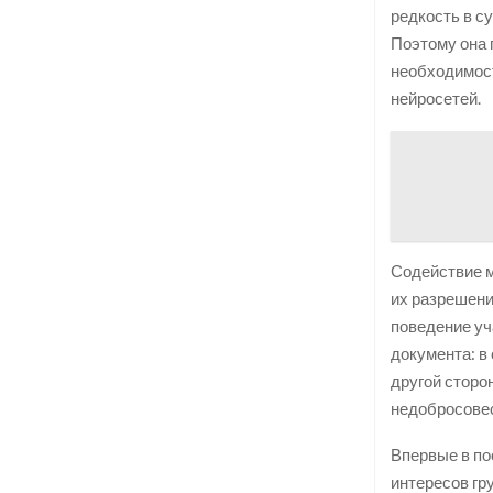
редкость в с
Поэтому она 
необходимост
нейросетей.
Содействие м
их разрешени
поведение уч
документа: в
другой сторо
недобросовес
Впервые в по
интересов гр