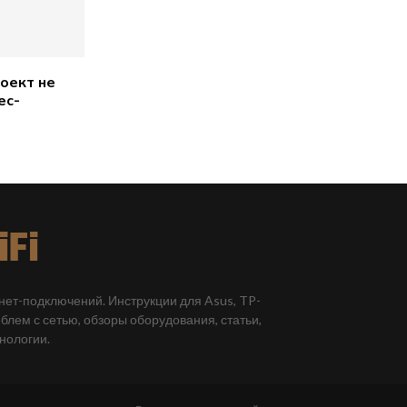
оект не
ес-
рнет-подключений. Инструкции для Asus, TP-
облем с сетью, обзоры оборудования, статьи,
хнологии.