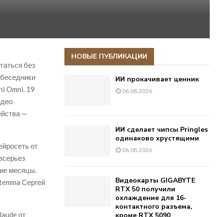
НОВЫЕ ПУБЛИКАЦИИ
таться без
обеседники
ИИ прокачивает ценник
i Omni. 19
06.08.2026
идео
ейства —
ИИ сделает чипсы Pringles
одинаково хрустящими
ейросеть от
06.08.2026
 всерьез
ие месяцы.
Видеокарты GIGABYTE
stemma Сергей
RTX 50 получили
охлаждение для 16-
контактного разъема,
laude от
кроме RTX 5090