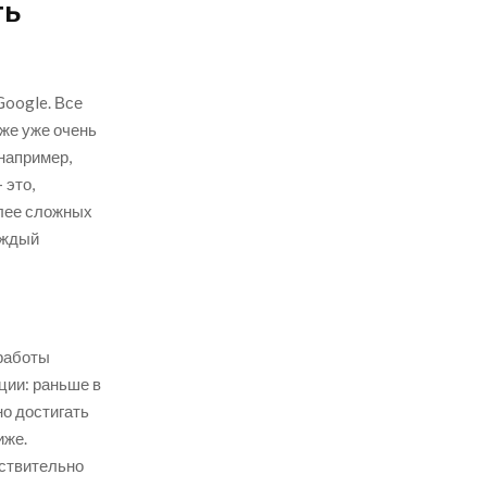
ть
Google. Все
 же уже очень
 например,
 это,
олее сложных
аждый
 работы
ции: раньше в
но достигать
иже.
йствительно