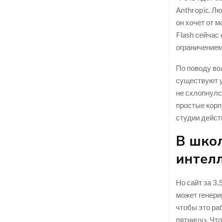
Anthropic. Л
он хочет от 
Flash сейчас
ограничением
По поводу во
существуют у
не схлопнулс
простые корп
студии дейст
В школ
интел
Но сайт за 3,
может генери
чтобы это ра
пятницу». Чт