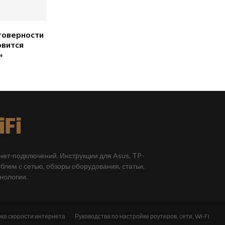
товерности
овится
»
рнет-подключений. Инструкции для Asus, TP-
облем с сетью, обзоры оборудования, статьи,
хнологии.
ка скорости интернета
Руководства по настройке роутеров, сети, WI-FI