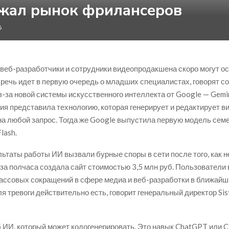
жал рынок фрилансеров
6
веб-разработчики и сотрудники видеопродакшена скоро могут ос
 речь идет в первую очередь о младших специалистах, говорят с
из-за новой системы искусственного интеллекта от Google — Gemin
ия представила технологию, которая генерирует и редактирует в
на любой запрос. Тогда же Google выпустила первую модель сем
lash.
ьтаты работы ИИ вызвали бурные споры в сети после того, как н
 за полчаса создала сайт стоимостью 3,5 млн руб. Пользователи
ассовых сокращений в сфере медиа и веб-разработки в ближайш
я тревоги действительно есть, говорит генеральный директор Si
б ИИ, который может кодогенерировать. Это навык ChatGPT или C