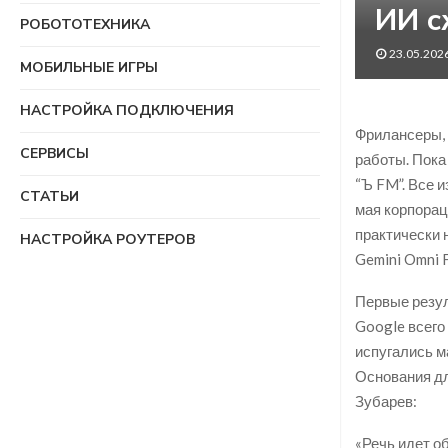
ИИ с
РОБОТОТЕХНИКА
23.05.202
МОБИЛЬНЫЕ ИГРЫ
НАСТРОЙКА ПОДКЛЮЧЕНИЯ
Фрилансеры, 
СЕРВИСЫ
работы. Пока
“Ъ FM”. Все 
СТАТЬИ
мая корпорац
практически 
НАСТРОЙКА РОУТЕРОВ
Gemini Omni F
Первые резул
Google всего
испугались м
Основания дл
Зубарев:
«Речь идет о