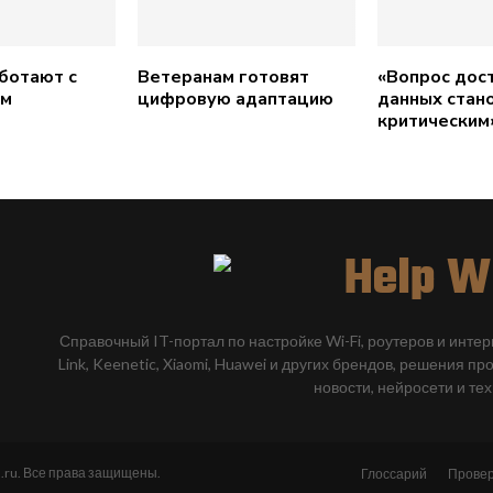
ботают с
Ветеранам готовят
«Вопрос дос
ом
цифровую адаптацию
данных стан
критическим
Справочный IT-портал по настройке Wi-Fi, роутеров и инте
Link, Keenetic, Xiaomi, Huawei и других брендов, решения пр
новости, нейросети и те
fi.ru. Все права защищены.
Глоссарий
Провер