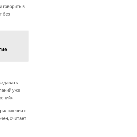
и говорить в
т без
тие
оздавать
паний уже
ений».
приложения с
чен, считает