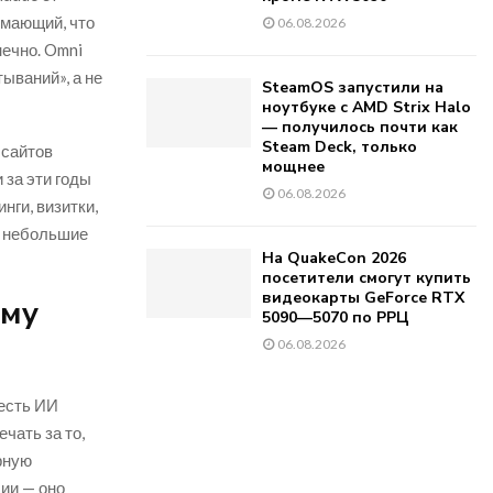
имающий, что
06.08.2026
нечно. Omni
ываний», а не
SteamOS запустили на
ноутбуке с AMD Strix Halo
— получилось почти как
Steam Deck, только
 сайтов
мощнее
 за эти годы
06.08.2026
нги, визитки,
и небольшие
На QuakeCon 2026
посетители смогут купить
видеокарты GeForce RTX
ому
5090—5070 по РРЦ
06.08.2026
 есть ИИ
чать за то,
рную
ции — оно