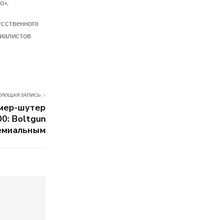
о».
усственного
циалистов
УЮЩАЯ ЗАПИСЬ
мер-шутер
0: Boltgun
емиальным