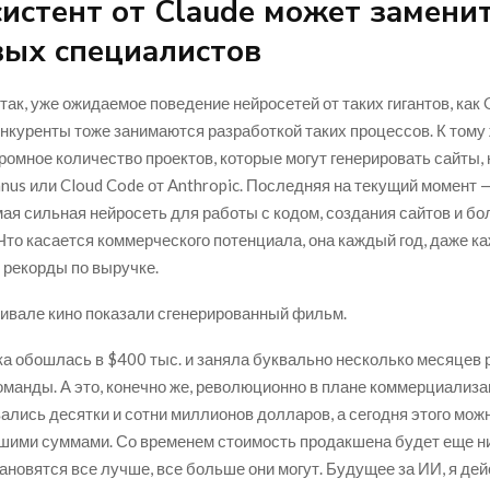
истент от Claude может замени
вых специалистов
так, уже ожидаемое поведение нейросетей от таких гигантов, как 
нкуренты тоже занимаются разработкой таких процессов. К тому
громное количество проектов, которые могут генерировать сайты,
nus или Cloud Code от Anthropic. Последняя на текущий момент —
мая сильная нейросеть для работы с кодом, создания сайтов и б
Что касается коммерческого потенциала, она каждый год, даже к
т рекорды по выручке.
ивале кино показали сгенерированный фильм.
ка обошлась в $400 тыс. и заняла буквально несколько месяцев
манды. А это, конечно же, революционно в плане коммерциализа
ались десятки и сотни миллионов долларов, а сегодня этого мож
шими суммами. Со временем стоимость продакшена будет еще н
ановятся все лучше, все больше они могут. Будущее за ИИ, я де