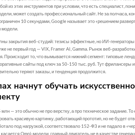
юбой из этих инструментов при условии, что есть специалист, пон
модели, может создать профессиональный сайт. Не за полчаса, ко
 ограничен 10 секундами, Google называет это «решением разверт
 модели.
лны закрытия веб-студий: тезисы эффектные, но ИИ-генераторы
же не первый год — VIX, Framer AI, Gamma. Рынок веб-разработки
я. Происходит то, что вымывается нижний сегмент: типовые ленди
оративные сайты под ключ за 50-150 тыс. руб. Тут фрилансеры 
вительно теряют заказы, и тенденция продолжится.
ах начнут обучать искусственн
лекту
5 млн — это обычно не про верстку, а про техническое задание. То
ровать красивую картинку, работающий прототип, но не будет отве
ботало под нагрузкой, соответствовало 152-ФЗ и не падало в «че
о касается Omni-модели, главный двигатель не в качестве генера