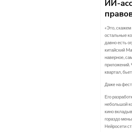
ИИ-асс
право
«Это, скажем 
остальные ко
давно есть о
китайский Ma
наверное, са
приложений. 
квартал, бье
Даже на фест
Его разработ
небольшой ко
кино вкладыв
гораздо мень
Нейросети ст