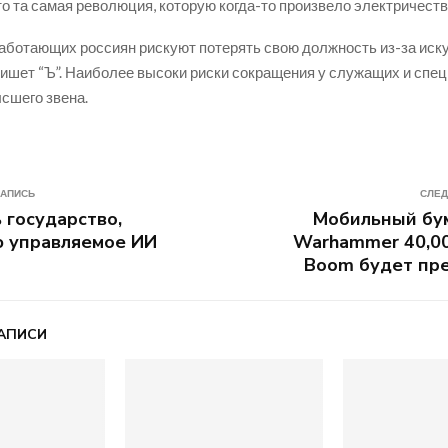
то та самая революция, которую когда-то произвело электричеств
аботающих россиян рискуют потерять свою должность из-за иск
пишет “Ъ”. Наиболее высоки риски сокращения у служащих и спе
ысшего звена.
ЗАПИСЬ
СЛЕД
 государство,
Мобильный бу
ю управляемое ИИ
Warhammer 40,00
Boom будет пр
АПИСИ