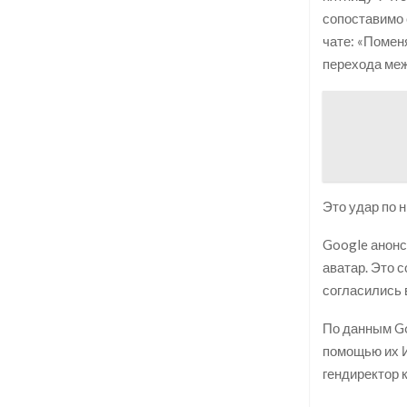
сопоставимо 
чате: «Помен
перехода меж
Это удар по 
Google анонс
аватар. Это 
согласились 
По данным Go
помощью их И
гендиректор 