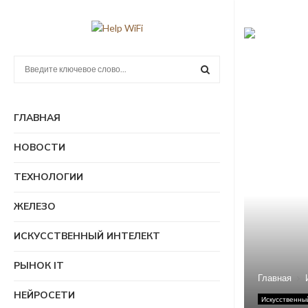
П
о
и
П
с
ГЛАВНАЯ
к
О
:
НОВОСТИ
И
ТЕХНОЛОГИИ
С
ЖЕЛЕЗО
К
ИСКУССТВЕННЫЙ ИНТЕЛЕКТ
РЫНОК IT
Главная
НЕЙРОСЕТИ
Искусственны