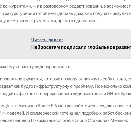
с конкурентами, — а в разговорном редактировании, в возможност
яй ракурс, убери этот объект, добавь дождь» и получать результа
ду десятью инструментами, прямо в одном окне.
Читать далее:
Нейросетям подписали глобальное разви
нижнему сегменту видеопродакшна.
ировал инструменты, которые позволяют накинуть себя в кадр, с
создает как будто инфраструктурную проблему. Но несколько ком
внедрить фактчек сгенерированного видеоконтента и ИИ-изображ
ogle, ежемесячно более 8,5 млн разработчиков создают новые 
И-моделей. И коммерческий потенциал подобных работ бесконе
консалтинговой IT-компании Umbrella Group Станислав Мешков: