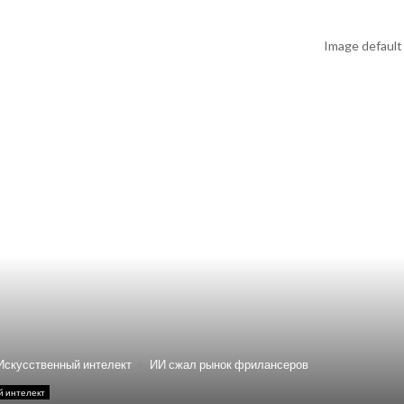
Искусственный интелект
ИИ сжал рынок фрилансеров
й интелект