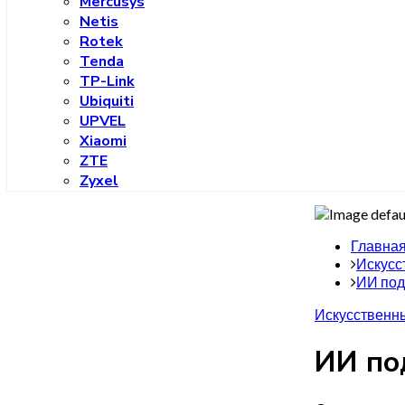
Mercusys
Netis
Rotek
Tenda
TP-Link
Ubiquiti
UPVEL
Xiaomi
ZTE
Zyxel
Главна
Искусс
ИИ под
Искусственны
ИИ по