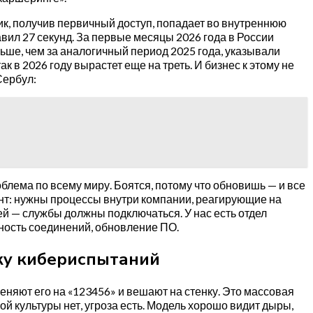
ик, получив первичный доступ, попадает во внутреннюю
авил 27 секунд. За первые месяцы 2026 года в России
ьше, чем за аналогичный период 2025 года, указывали
ак в 2026 году вырастет еще на треть. И бизнес к этому не
Сербул:
облема по всему миру. Боятся, потому что обновишь — и все
мент: нужны процессы внутри компании, реагирующие на
й — службы должны подключаться. У нас есть отдел
ность соединений, обновление ПО.
ку кибериспытаний
няют его на «123456» и вешают на стенку. Это массовая
кой культуры нет, угроза есть. Модель хорошо видит дыры,