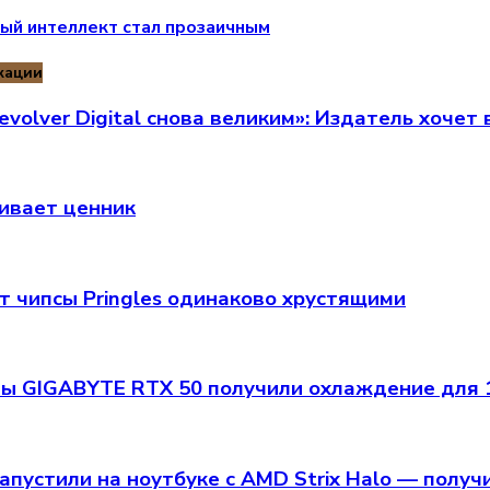
ый интеллект стал прозаичным
кации
volver Digital снова великим»: Издатель хочет
ивает ценник
т чипсы Pringles одинаково хрустящими
ы GIGABYTE RTX 50 получили охлаждение для 1
апустили на ноутбуке с AMD Strix Halo — получ