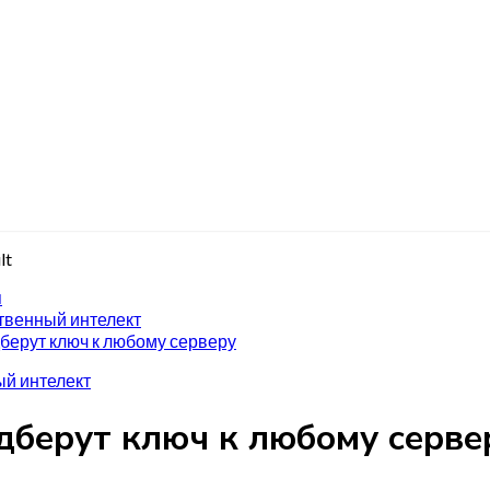
я
твенный интелект
берут ключ к любому серверу
й интелект
дберут ключ к любому серве