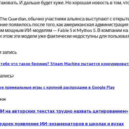
таковать. И дальше будет хуже. Но хорошая новость в том, ч
 The Guardian, обычно участники альянса выступают с откры
ие появилось после того, как американская администрация
ым мощным ИИ-моделям — Fable 5 и Mythos 5. В компании на э
и этом эти модели уже фактически недоступны для пользова
 запись
 тебе что такое безумие? Steam Machine пытается конкурирова
апись
 премиальные игры с крупной распродажи в Google Play
иси
И на авторских текстах трудно назвать цитированием»
дрек появление ИИ-экзаменаторов в школах и вузах