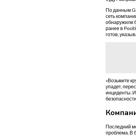
По данным Gl
сеть компани
обнаружили б
ранее в Posit
готов, указы
«Возьмите кр
упадет, пере
инциденты. И
безопасности
Компани
Последний мо
проблема. В б