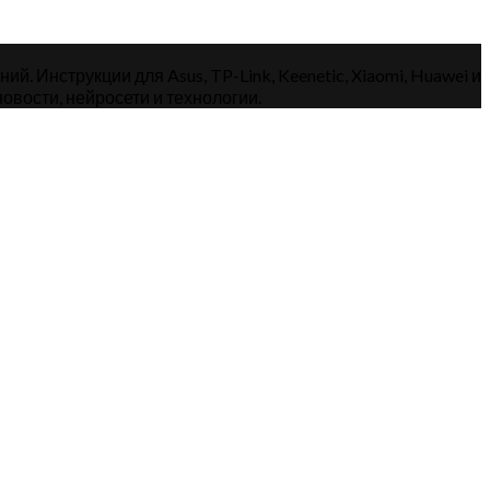
. Инструкции для Asus, TP-Link, Keenetic, Xiaomi, Huawei и
овости, нейросети и технологии.