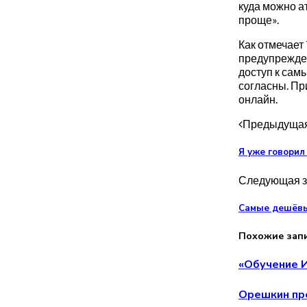
куда можно а
проще».
Как отмечает
предупрежден
доступ к сам
согласны. Пр
онлайн.
Предыдущая
Я уже говорил
Следующая з
Самые дешёвые
Похожие зап
«Обучение И
Орешкин пре