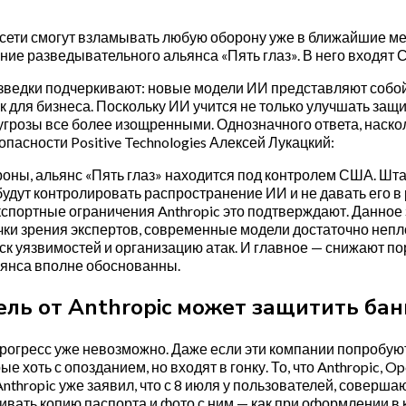
ети смогут взламывать любую оборону уже в ближайшие мес
ие разведывательного альянса «Пять глаз». В него входят 
ведки подчеркивают: новые модели ИИ представляют собой 
к для бизнеса. Поскольку ИИ учится не только улучшать защ
угрозы все более изощренными. Однозначного ответа, насколь
пасности Positive Technologies Алексей Лукацкий:
роны, альянс «Пять глаз» находится под контролем США. Шт
будут контролировать распространение ИИ и не давать его в р
спортные ограничения Anthropic это подтверждают. Данное 
очки зрения экспертов, современные модели достаточно неп
ск уязвимостей и организацию атак. И главное — снижают пор
янса вполне обоснованны.
ль от Anthropic может защитить бан
рогресс уже невозможно. Даже если эти компании попробую
ые хоть с опозданием, но входят в гонку. То, что Anthropic, 
Anthropic уже заявил, что с 8 июля у пользователей, совер
ивать копию паспорта и фото с ним — как при оформлении в 