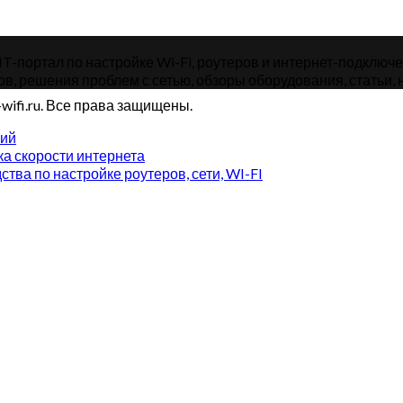
-портал по настройке Wi-Fi, роутеров и интернет-подключений
ов, решения проблем с сетью, обзоры оборудования, статьи, н
wifi.ru. Все права защищены.
рий
а скорости интернета
ства по настройке роутеров, сети, WI-FI