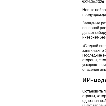
24.06.2026
Новые нейрос
предупрежден
Западные раз
основной рис
делает кибер
интернет-безо
«С одной сто
заявили, что 
Последние эк
стороны, с т
ускоряют пои
опасения аль
ИИ-моде
Остановить п
страны, котор
однозначно. 
будут запраш