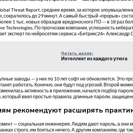
obal Threat Report, среднее время, за которое злоумышленн
и, сократилось до 29 минут. А самый быстрый «прорыв» сост
олее 1 тыс. новых образцов вредоносного ПО — в 18 раз бол
ive Technologies. По прогнозам компании, успешность киберат
вает эксперт по нейросетям сервиса «Битрикс24» Александр 
Читать далее:
Интеллект из каждого утюга
упные заводы — у них по 10 лет софт не обновляется. Это пр
станет работать. Конечно, они будут под угрозой. Второй мо
зменилась активность в приложении, начался подбор пароле
, который ввел простые правила: длинные пароли, защищен
ям рекомендуют расширять практи
мент — социальная инженерия. Людям дают пароль, а они ме
анках строго, им бояться нечего. А другим компаниям, где та