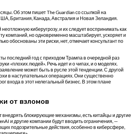
яцы. Об этом пишет The Guardian со ссылкой на
США, Британия, Канада, Австралия и Новая Зеландия.
неотложную киберугрозу, и их следует воспринимать как
иту компаний, но одновременно масштабирует, ускоряет и
ко обоснованы эти риски, нет, отмечает консультант по
аты последний год с приходом Трампа в очередной раз
уки «плохих людей». Речь идет и о чипах, и о моделях.
заявление может быть в русле этой тенденции. С другой
лохи в наступательных операциях. Они существенно
ог входа в этот нелегальный бизнес. В этом плане
ки от взломов
т внедрять блокирующие механизмы, есть китайцы и другие
OpenAI и другие компании будут вводить ограничения, —
шающих подозрительные действия, особенно в киберсфере,
каршеринге».