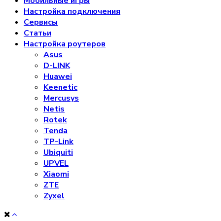
Мобильные игры
Настройка подключения
Сервисы
Статьи
Настройка роутеров
Asus
D-LINK
Huawei
Keenetic
Mercusys
Netis
Rotek
Tenda
TP-Link
Ubiquiti
UPVEL
Xiaomi
ZTE
Zyxel