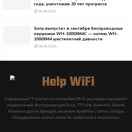
года, уничтожив 20 лет прогресса
08.08.2026
Sony выпустит в сентябре беспроводные
наушники WH-1000XM4C — копию WH-
1000XM4 шестилетней давности
08.08.2026
Справочный IT-портал по настройке Wi-Fi, роутеров и интернет-
подключений. Инструкции для Asus, TP-Link, Keenetic, Xiaomi,
Huawei и других брендов, решения проблем с сетью, обзоры
оборудования, статьи, новости, нейросети и технологии.