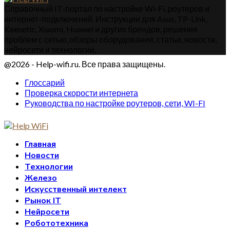
Справочный IT-портал по настройке Wi-Fi, роутеров и
интернет-подключений. Инструкции для Asus, TP-Link,
Keenetic, Xiaomi, Huawei и других брендов, решения
проблем с сетью, обзоры оборудования, статьи, новости,
нейросети и технологии.
@2026 - Help-wifi.ru. Все права защищены.
Глоссарий
Проверка скорости интернета
Руководства по настройке роутеров, сети, WI-FI
Главная
Новости
Технологии
Железо
Искусственный интелект
Рынок IT
Нейросети
Робототехника