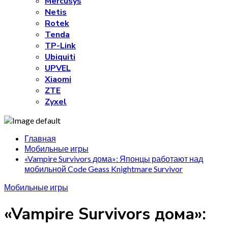
Mercusys
Netis
Rotek
Tenda
TP-Link
Ubiquiti
UPVEL
Xiaomi
ZTE
Zyxel
Главная
Мобильные игры
«Vampire Survivors дома»: Японцы работают над
мобильной Code Geass Knightmare Survivor
Мобильные игры
«Vampire Survivors дома»: