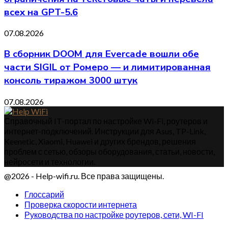
всех на GPT-5.6
07.08.2026
В сборник DOOM для Evercade вошли обе
части SIGIL от Ромеро — и лимитированная
консоль тиражом 3000 штук
07.08.2026
Справочный IT-портал по настройке Wi-Fi, роутеров и
интернет-подключений. Инструкции для Asus, TP-Link,
Keenetic, Xiaomi, Huawei и других брендов, решения
проблем с сетью, обзоры оборудования, статьи, новости,
нейросети и технологии.
@2026 - Help-wifi.ru. Все права защищены.
Глоссарий
Проверка скорости интернета
Руководства по настройке роутеров, сети, WI-FI