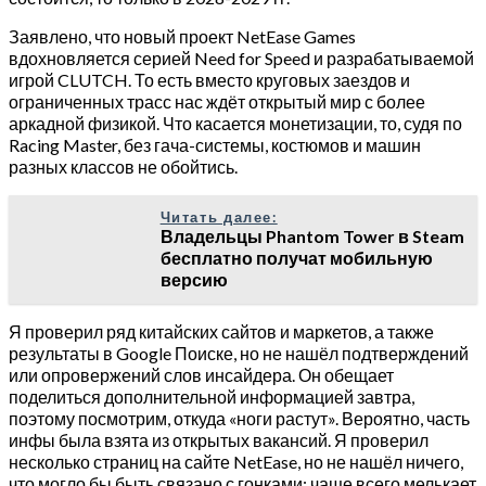
Заявлено, что новый проект NetEase Games
вдохновляется серией Need for Speed и разрабатываемой
игрой CLUTCH. То есть вместо круговых заездов и
ограниченных трасс нас ждёт открытый мир с более
аркадной физикой. Что касается монетизации, то, судя по
Racing Master, без гача-системы, костюмов и машин
разных классов не обойтись.
Читать далее:
Владельцы Phantom Tower в Steam
бесплатно получат мобильную
версию
Я проверил ряд китайских сайтов и маркетов, а также
результаты в Google Поиске, но не нашёл подтверждений
или опровержений слов инсайдера. Он обещает
поделиться дополнительной информацией завтра,
поэтому посмотрим, откуда «ноги растут». Вероятно, часть
инфы была взята из открытых вакансий. Я проверил
несколько страниц на сайте NetEase, но не нашёл ничего,
что могло бы быть связано с гонками; чаще всего мелькает