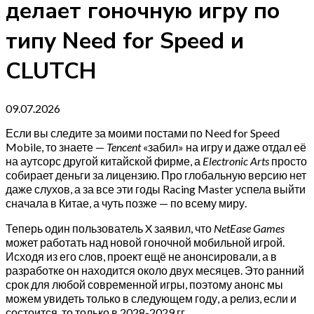
делает гоночную игру по
типу Need for Speed и
CLUTCH
09.07.2026
Если вы следите за моими постами по Need for Speed
Mobile, то знаете —
Tencent
«забил» на игру и даже отдал её
на аутсорс другой китайской фирме, а
Electronic Arts
просто
собирает деньги за лицензию. Про глобальную версию нет
даже слухов, а за все эти годы Racing Master успела выйти
сначала в Китае, а чуть позже — по всему миру.
Теперь один пользователь X заявил, что
NetEase Games
может работать над новой гоночной мобильной игрой.
Исходя из его слов, проект ещё не анонсировали, а в
разработке он находится около двух месяцев. Это ранний
срок для любой современной игры, поэтому анонс мы
можем увидеть только в следующем году, а релиз, если и
состоится, то только в 2028-2029 гг.