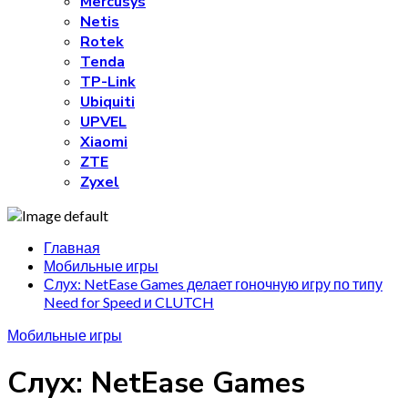
Mercusys
Netis
Rotek
Tenda
TP-Link
Ubiquiti
UPVEL
Xiaomi
ZTE
Zyxel
Главная
Мобильные игры
Слух: NetEase Games делает гоночную игру по типу
Need for Speed и CLUTCH
Мобильные игры
Слух: NetEase Games