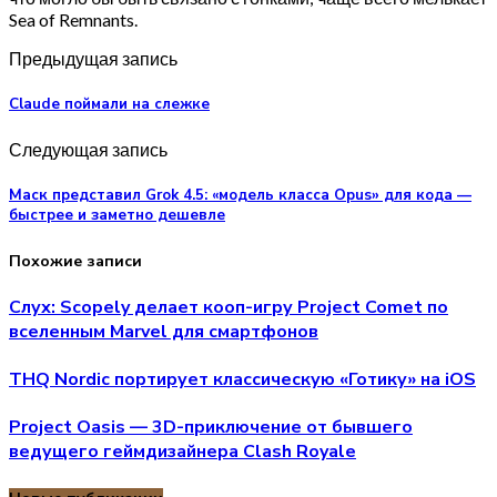
Sea of Remnants.
Предыдущая запись
Claude поймали на слежке
Следующая запись
Маск представил Grok 4.5: «модель класса Opus» для кода —
быстрее и заметно дешевле
Похожие записи
Слух: Scopely делает кооп-игру Project Comet по
вселенным Marvel для смартфонов
THQ Nordic портирует классическую «Готику» на iOS
Project Oasis — 3D-приключение от бывшего
ведущего геймдизайнера Clash Royale