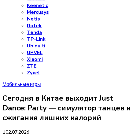
Keenetic
Mercusys
Netis
Rotek
Tenda
TP-Link
Ubiquiti
UPVEL
Xiaomi
ZTE
Zyxel
Мобильные игры
Сегодня в Китае выходит Just
Dance: Party — симулятор танцев и
сжигания лишних калорий
02.07.2026