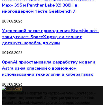
Max+ 395 и Panther Lake X9 388H в
многоядерном тесте Geekbench 7
09.08.2026
Уцелевший после приводнения Starship всё-
таки утонет: SpaceX вряд ли сможет
дотянуть корабль до суши
09.08.2026
OpenAI приостановила разработку модели
Astra из‑за опасений о возможном
использовании технологии в кибератаках
09.08.2026
Справочный IT-портал по настройке Wi-Fi, роутеров и
интернет-подключений. Инструкции для Asus, TP-Link,
Keenetic, Xiaomi, Huawei и других брендов, решения