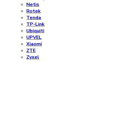
Netis
Rotek
Tenda
TP-Link
Ubiquiti
UPVEL
Xiaomi
ZTE
Zyxel