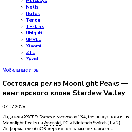
Mercusys
Netis
Rotek
Tenda
TP-Link
Ubiquiti
UPVEL
Xiaomi
ZTE
Zyxel
Мобильные игры
Состоялся релиз Moonlight Peaks —
вампирского клона Stardew Valley
07.07.2026
Издатели
XSEED Games
и
Marvelous USA, Inc.
выпустили игру
Moonlight Peaks на
Android
, PC и Nintendo Switch (1 и 2).
Информации об iOS-версии нет, также не заявлена