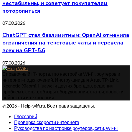
нестабильны, и советует покупателям
поторопиться
07.08.2026
ChatGPT стал безлимитным: OpenAI отменила
ограничения на текстовые чаты и перевела
всех на GPT-5.6
07.08.2026
Справочный IT-портал по настройке Wi-Fi, роутеров и
интернет-подключений. Инструкции для Asus, TP-Link,
Keenetic, Xiaomi, Huawei и других брендов, решения
проблем с сетью, обзоры оборудования, статьи, новости,
нейросети и технологии.
@2026 - Help-wifi.ru. Все права защищены.
Глоссарий
Проверка скорости интернета
Руководства по настройке роутеров, сети, WI-FI