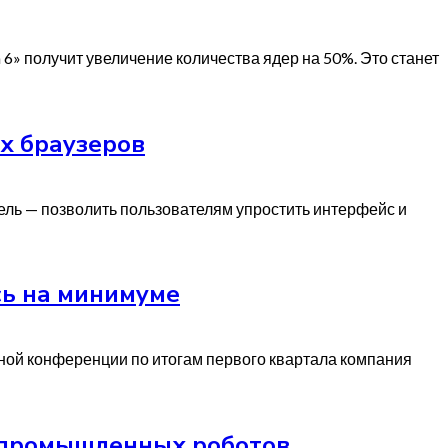
» получит увеличение количества ядер на 50%. Это станет
х браузеров
цель — позволить пользователям упростить интерфейс и
сь на минимуме
тной конференции по итогам первого квартала компания
и промышленных роботов