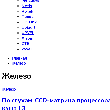
Mercusys
Netis
Rotek
Tenda
TP-Link
Ubiquiti
UPVEL
Xiaomi
ZTE
Zyxel
Главная
Железо
Железо
Железо
По слухам, CCD-матрица процессора 
кэша L3