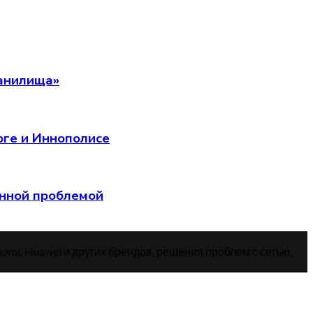
ранилища»
рге и Иннополисе
анной проблемой
aomi, Huawei и других брендов, решения проблем с сетью,