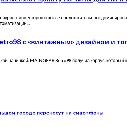
енчурных инвесторов и после продолжительного доминиров
оматизации....
tro98 с «винтажным» дизайном и топ
ской начинкой. MAINGEAR Retro98 получил корпус, который н
 большом городе перенесут на смартфоны