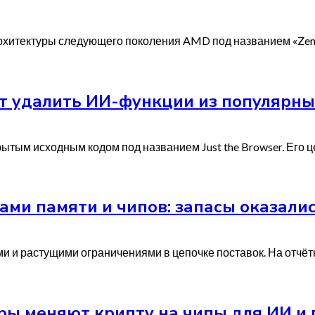
хитектуры следующего поколения AMD под названием «Zen 6
ет удалить ИИ-функции из популярны
ытым исходным кодом под названием Just the Browser. Его 
ами памяти и чипов: запасы оказали
ми и растущими ограничениями в цепочке поставок. На отчё
торы меняют крипту на чипы для ИИ 