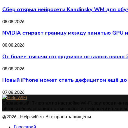
Сбер открыл нейросети Kandinsky WM для обу
08.08.2026
NVIDIA стирает границу между памятью GPU и
08.08.2026
От более тысячи сотрудников осталось около
08.08.2026
Новый iPhone может стать дефицитом ещё до 
07.08.2026
Справочный IT-портал по настройке Wi-Fi, роутеров и интер
обзоры оборудования, статьи, новости, нейросети и техноло
@2026 - Help-wifi.ru. Все права защищены.
Глоссарий