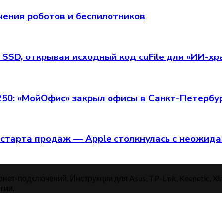
чения роботов и беспилотников
 SSD, открывая исходный код cuFile для «ИИ-х
 250: «МойОфис» закрыл офисы в Санкт-Петербу
старта продаж — Apple столкнулась с неожид
нет-подключений. Инструкции для Asus, TP-Link, Keenetic, Xi
гии.