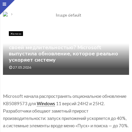
Главная
Железо
Windows 11 больше не будет бесить своей
медлительностью? Microsoft выпустила обновление, которое
реально ускоряет систему
Железо
Windows 11 больше не будет бесить
своей медлительностью? Microsoft
выпустила обновление, которое реально
ускоряет систему
27.05.2026
Microsoft начала распространять опциональное обновление
KB5089573 для
Windows
11 версий 24H2 и 25H2.
Разработчики обещают заметный прирост
производительности: запуск приложений ускоряется до 40%,
а системные элементы вроде меню «Пуск» и поиска — до 70%.