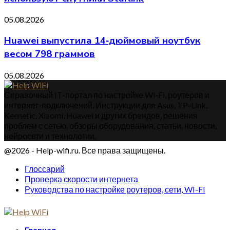
05.08.2026
Huawei выпустила 14‑дюймовый ноутбук
весом 798 граммов
05.08.2026
Справочный IT-портал по настройке Wi-Fi, роутеров и
интернет-подключений. Инструкции для Asus, TP-Link,
Keenetic, Xiaomi, Huawei и других брендов, решения
проблем с сетью, обзоры оборудования, статьи, новости,
нейросети и технологии.
@2026 - Help-wifi.ru. Все права защищены.
Глоссарий
Проверка скорости интернета
Руководства по настройке роутеров, сети, WI-FI