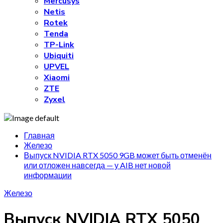
Mercusys
Netis
Rotek
Tenda
TP-Link
Ubiquiti
UPVEL
Xiaomi
ZTE
Zyxel
Главная
Железо
Выпуск NVIDIA RTX 5050 9GB может быть отменён
или отложен навсегда — у AIB нет новой
информации
Железо
Выпуск NVIDIA RTX 5050