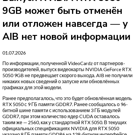
9GB может быть отменён
или отложен навсегда — у
AIB нет новой информации
01.07.2026
По информации, полученной VideoCardz от партнеров-
производителей, выпуск видеокарты NVIDIA GeForce RTX
5050 9GB не предвещает скорого выхода. AIB не получили
никаких новых сведений о запуске или обновлённых
графиках для этой модели.
Ранее предполагалось, что это будет обновлённая модель
RTX 5050 с 9 ГБ памяти GDDR7. Ранее сообщалось о 96-
битной шине памяти с использованием 3 ГБ модулей
GDDR7, при этом количество ядер CUDA оставалось
таким же — 2560, как у стандартной RTX 5050. В текущих
официальных спецификациях NVIDIA для RTX 5050
указано 8 ГБ памяти GDDR6 на 128-битном интерфейсе.