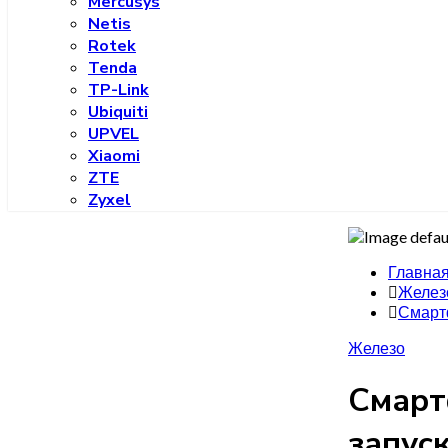
Mercusys
Netis
Rotek
Tenda
TP-Link
Ubiquiti
UPVEL
Xiaomi
ZTE
Zyxel
Главна
Желез
Смартф
Железо
Смарт
запуск