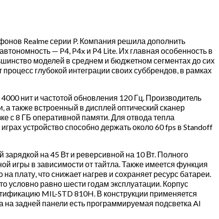
фонов Realme серии P. Компания решила дополнить
втономность — P4, P4x и P4 Lite. Их главная особенность в
ольшинство моделей в среднем и бюджетном сегментах до сих
 процесс глубокой интеграции своих суббрендов, в рамках
000 нит и частотой обновления 120 Гц. Производитель
 а также встроенный в дисплей оптический сканер
ке с 8 ГБ оперативной памяти. Для отвода тепла
грах устройство способно держать около 60 fps в Standoff
 зарядкой на 45 Вт и реверсивной на 10 Вт. Полного
ной игры в зависимости от тайтла. Также имеется функция
на плату, что снижает нагрев и сохраняет ресурс батареи.
что условно равно шести годам эксплуатации. Корпус
ертификацию MIL-STD 810H. В конструкции применяется
 на задней панели есть программируемая подсветка AI