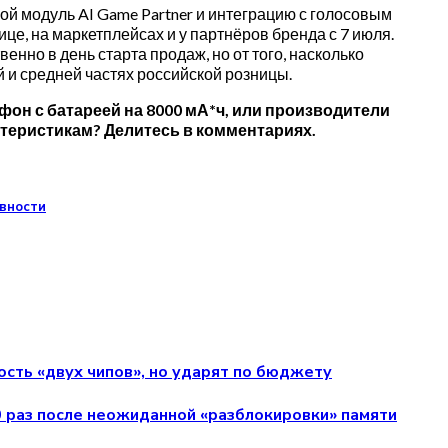
вой модуль AI Game Partner и интеграцию с голосовым
е, на маркетплейсах и у партнёров бренда с 7 июля.
нно в день старта продаж, но от того, насколько
й и средней частях российской розницы.
фон с батареей на 8000 мА*ч, или производители
теристикам? Делитесь в комментариях.
ивности
ость «двух чипов», но ударят по бюджету
 раз после неожиданной «разблокировки» памяти