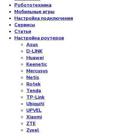
Робототехника
Мобильные игры
Настройка подключения
Сервисы
Статьи
Настройка роутеров
Asus
D-LINK
Huawei
Keenetic
Mercusys
Netis
Rotek
Tenda
TP-Link
Ubiquiti
UPVEL
Xiaomi
ZTE
Zyxel