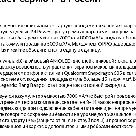
я в России официально стартуют продажи трёх новых смарт
тую моделью P4 Power, сразу тремя аппаратами с упором на а
три стоят батареи ёмкостью 7000 или 8000 мА*ч, тогда как б
я аккумуляторами на 5000 мА*ч. Между тем, OPPO завершает
lus и realme объединяются в единую единицу.
лучила 6,8-дюймовый AMOLED-дисплей с пиковой яркостью 4
держку возможность управления экраном мокрыми пальцами,
Сердцем смартфона стал чип Qualcomm Snapdragon 685 в связ
 система охлаждения площадью чуть больше 15 тысяч мм². В и
Legends: Bang Bang от ста процентов до полной разрядки.
зуется аккумулятор ёмкостью 7000 мА*ч с быстрой проводной
нутренним тестам компании, хватает на 8–11 часов непрерыв
рядки», когда при подключении кабеля питание идёт напрямую 
ь говорит о сохранении ёмкости на уровне до 1600 циклов, 
т стандарту IP65 (защита от пыли и струй воды) и прошёл с
юминиевый каркас с дополнительными рёбрами жёсткости, а