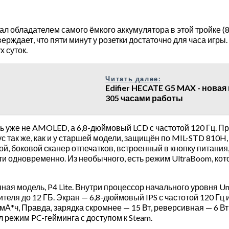
тал обладателем самого ёмкого аккумулятора в этой тройке (
тверждает, что пяти минут у розетки достаточно для часа иг
х суток.
Читать далее:
Edifier HECATE G5 MAX - новая
305 часами работы
ь уже не AMOLED, а 6,8-дюймовый LCD с частотой 120 Гц. 
с так же, как и у старшей модели, защищён по MIL-STD 810H,
й, боковой сканер отпечатков, встроенный в кнопку питания
ти одновременно. Из необычного, есть режим UltraBoom, ко
ная модель, P4 Lite. Внутри процессор начального уровня 
ителя до 12 ГБ. Экран — 6,8-дюймовый IPS с частотой 120 Гц 
 мА*ч, Правда, зарядка скромнее — 15 Вт, реверсивная — 6 Вт
л режим PC-гейминга с доступом к Steam.