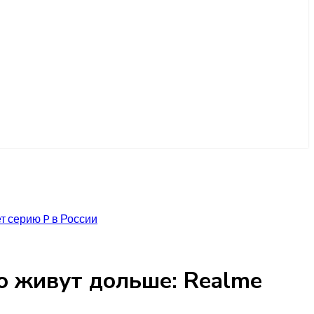
т серию P в России
о живут дольше: Realme