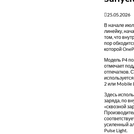
25.05.2026
В начале июл
линейку, нача
том, что вну
пор обходитс
которой OneP
Модель P4 по
отмечает под
отпечатков. 
используется
2 или Mobile 
Здесь исполь
заряда, по в
«сквозной за
Производител
соответствуе
усиленный ал
Pulse Light.