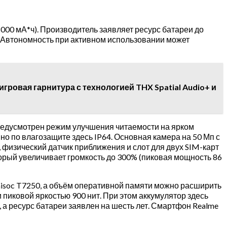
8000 мА*ч). Производитель заявляет ресурс батареи до
ры. Автономность при активном использовании может
 игровая гарнитура с технологией THX Spatial Audio+ и
Предусмотрен режим улучшения читаемости на ярком
 но по влагозащите здесь IP64. Основная камера на 50 Мп с
, физический датчик приближения и слот для двух SIM-карт
торый увеличивает громкость до 300% (пиковая мощность 86
Unisoc T7250, а объём оперативной памяти можно расширить
и пиковой яркостью 900 нит. При этом аккумулятор здесь
, а ресурс батареи заявлен на шесть лет. Смартфон Realme