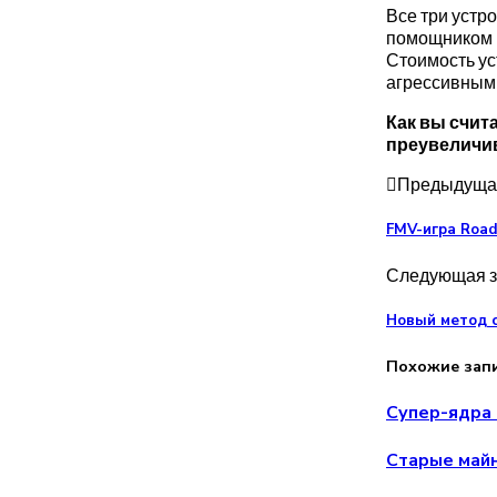
Все три устр
помощником «
Стоимость ус
агрессивными
Как вы счит
преувеличив
Предыдущая
FMV-игра Road
Следующая з
Новый метод с
Похожие зап
Супер-ядра 
Старые майн