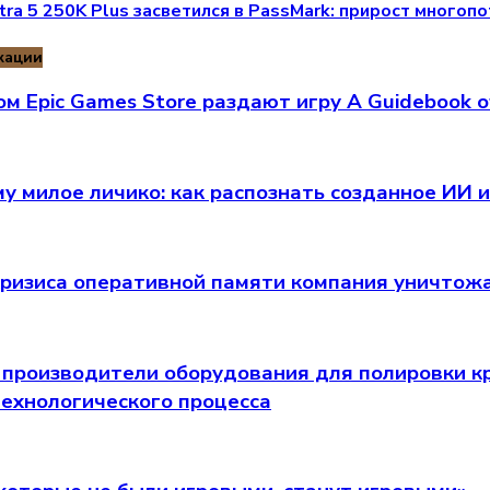
Ultra 5 250K Plus засветился в PassMark: прирост много
кации
м Epic Games Store раздают игру A Guidebook 
му милое личико: как распознать созданное ИИ
кризиса оперативной памяти компания уничтожае
 производители оборудования для полировки кр
технологического процесса