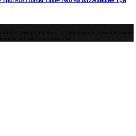
— прогноз главы Take-Two на ближайшие три
. Инструкции для Asus, TP-Link, Keenetic, Xiaomi, Huawei и
овости, нейросети и технологии.