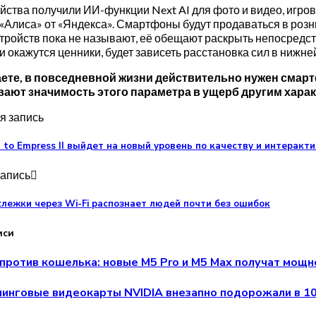
ойства получили ИИ-функции Next AI для фото и видео, игро
Алиса» от «Яндекса». Смартфоны будут продаваться в розниц
тройств пока не называют, её обещают раскрыть непосредстве
 окажутся ценники, будет зависеть расстановка сил в нижне
аете, в повседневной жизни действительно нужен смарт
ают значимость этого параметра в ущерб другим харак
 запись
 to Empress II выйдет на новый уровень по качеству и интеракт
апись
лежки через Wi-Fi распознает людей почти без ошибок
иси
против кошелька: новые M5 Pro и M5 Max получат мощн
инговые видеокарты NVIDIA внезапно подорожали в 10