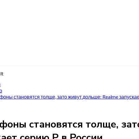
я
о
оны становятся толще, зато живут дольше: Realme запускае
фоны становятся толще, зат
ает серию P в России