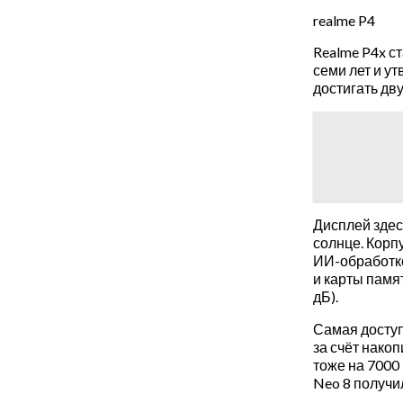
realme P4
Realme P4x с
семи лет и у
достигать дву
Дисплей здес
солнце. Корпу
ИИ-обработко
и карты памя
дБ).
Самая доступ
за счёт накоп
тоже на 7000
Neo 8 получи