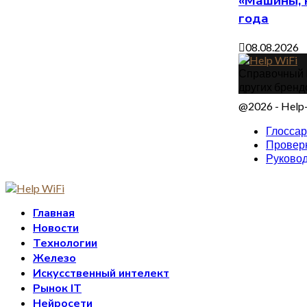
«Машины, 
года
08.08.2026
Справочный IT
других бренд
@2026 - Help-
Глосса
Проверк
Руковод
Главная
Новости
Технологии
Железо
Искусственный интелект
Рынок IT
Нейросети