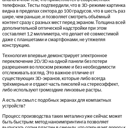
телефонах. Тесты подтвердили, что в 3D-режиме картинка
видна в пределах сектора до 100 градусов, что в шесть раз
шире, чем раньше, и позволяет смотреть объёмный
контент сразу с разных мест перед экраном. Толщина всей
дополнительной оптической надстройки при этом
составляет 1,2 миллиметра, что делает её совместимой
даже с планшетами и смартфонами, не утяжеляя
конструкцию.
Технология впервые демонстрирует электронное
переключение 2D/3D на одной панели без потери
разрешения во плоском режиме и без необходимости
отслеживать взгляд. Это важное отличие от
существующих 3D-экранов, которые либо всегда
трёхмерные и отдают часть пикселей на стереоэффект,
либо используют громоздкие линзовые растры.
А есть ли смыл с подобных экранах для компактных
устройств?
Процесс производства таких металинз уже сейчас может
быть быстрым: метод наноимпринтинга позволяет
выпускать сотни пластин в секунду, что открывает дорогу к