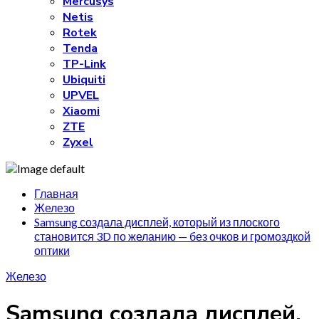
Mercusys
Netis
Rotek
Tenda
TP-Link
Ubiquiti
UPVEL
Xiaomi
ZTE
Zyxel
Главная
Железо
Samsung создала дисплей, который из плоского
становится 3D по желанию — без очков и громоздкой
оптики
Железо
Samsung создала дисплей,