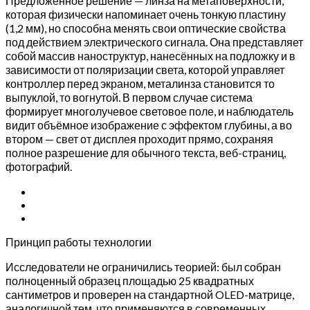
Предложенное решение — линза на метаповерхности,
которая физически напоминает очень тонкую пластину
(1,2 мм), но способна менять свои оптические свойства
под действием электрического сигнала. Она представляет
собой массив наноструктур, нанесённых на подложку и в
зависимости от поляризации света, которой управляет
контроллер перед экраном, металинза становится то
выпуклой, то вогнутой. В первом случае система
формирует многолучевое световое поле, и наблюдатель
видит объёмное изображение с эффектом глубины, а во
втором — свет от дисплея проходит прямо, сохраняя
полное разрешение для обычного текста, веб-страниц,
фотографий.
Принцип работы технологии
Исследователи не ограничились теорией: был собран
полноценный образец площадью 25 квадратных
сантиметров и проверен на стандартной OLED-матрице,
аналогичной тем, что применяются в современных