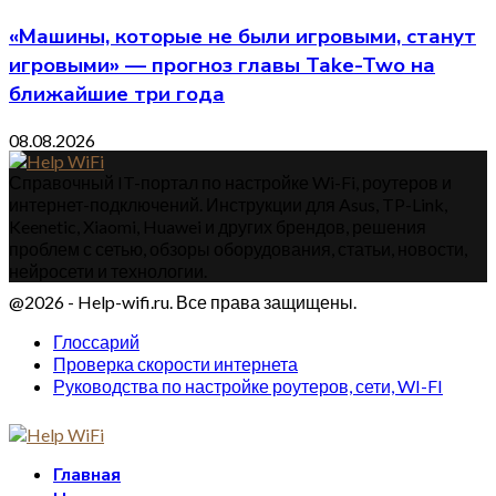
«Машины, которые не были игровыми, станут
игровыми» — прогноз главы Take-Two на
ближайшие три года
08.08.2026
Справочный IT-портал по настройке Wi-Fi, роутеров и
интернет-подключений. Инструкции для Asus, TP-Link,
Keenetic, Xiaomi, Huawei и других брендов, решения
проблем с сетью, обзоры оборудования, статьи, новости,
нейросети и технологии.
@2026 - Help-wifi.ru. Все права защищены.
Глоссарий
Проверка скорости интернета
Руководства по настройке роутеров, сети, WI-FI
Главная