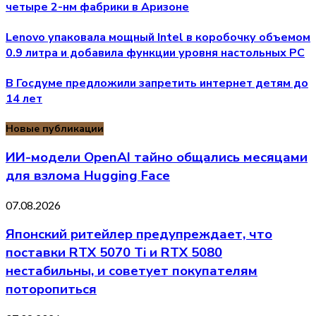
четыре 2-нм фабрики в Аризоне
Lenovo упаковала мощный Intel в коробочку объемом
0.9 литра и добавила функции уровня настольных PC
В Госдуме предложили запретить интернет детям до
14 лет
Новые публикации
ИИ-модели OpenAI тайно общались месяцами
для взлома Hugging Face
07.08.2026
Японский ритейлер предупреждает, что
поставки RTX 5070 Ti и RTX 5080
нестабильны, и советует покупателям
поторопиться