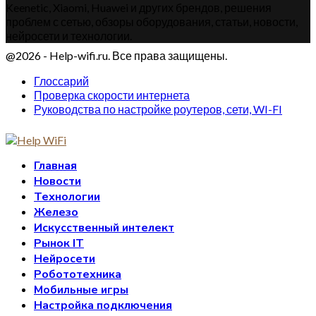
Keenetic, Xiaomi, Huawei и других брендов, решения
проблем с сетью, обзоры оборудования, статьи, новости,
нейросети и технологии.
@2026 - Help-wifi.ru. Все права защищены.
Глоссарий
Проверка скорости интернета
Руководства по настройке роутеров, сети, WI-FI
Главная
Новости
Технологии
Железо
Искусственный интелект
Рынок IT
Нейросети
Робототехника
Мобильные игры
Настройка подключения